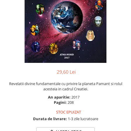
Numerologie
Paranormal
Parapsihologie
Ramtha
Audiobook
ReConnect
Religie
Crestinism
29,60 Lei
ScienceConnection
SelfConnect
Revelatii divine fundamentale cu privire la planeta Pamant si rolul
acesteia in cadrul Creatiei.
SelfHealing
An aparitie:
2017
Vindecare Spirituala
Pagini:
208
Sanatate
STOC EPUIZAT
Diete
Durata de livrare:
1-3 zile lucratoare
Gastronomik