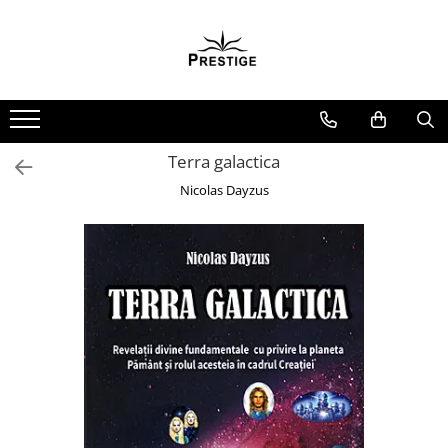
Toate Produsele
Noutati
Promotii
Pachete Speciale Carti
Terra galactica
Spiritualitate - Ezoterism
Nicolas Dayzus
AngelConnection
Arte Divinatorii
Astrologie
Chiromantie
Dezvoltare Spirituala
KidConnection
Minte Corp
New Illuminati Files