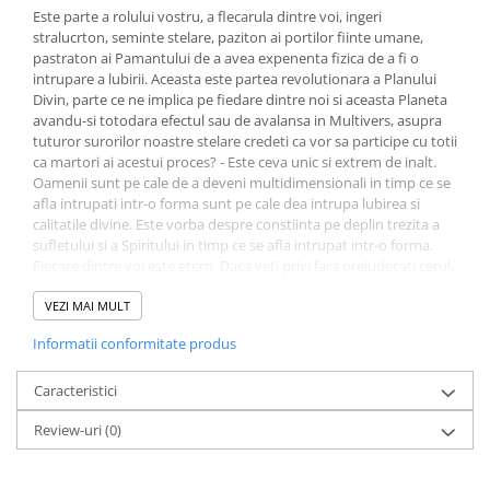
Literatura Romana
Este parte a rolului vostru, a flecarula dintre voi, ingeri
stralucrton, seminte stelare, paziton ai portilor fiinte umane,
Literatura Universala
pastraton ai Pamantului de a avea expenenta fizica de a fi o
Poezie
intrupare a lubirii. Aceasta este partea revolutionara a Planului
Divin, parte ce ne implica pe fiedare dintre noi si aceasta Planeta
Romane de dragoste, Carti
avandu-si totodara efectul sau de avalansa in Multivers, asupra
romantice
tuturor surorilor noastre stelare credeti ca vor sa participe cu totii
ca martori ai acestui proces? - Este ceva unic si extrem de inalt.
Senzatii/Dragoste
Oamenii sunt pe cale de a deveni multidimensionali in timp ce se
Senzatii/Erotic
afla intrupati intr-o forma sunt pe cale dea intrupa lubirea si
calitatile divine. Este vorba despre constiinta pe deplin trezita a
Senzatii/Suspans
sufletului si a Spiritului in timp ce se afla intrupat intr-o forma.
Fiecare dintre voi este etern. Daca veti privi fara prejudecati cerul,
Senzatii/Thriller
veti vedea foarte multe nave care va inconjoara Planeta,
SF & Fantasy
trimitandu-va Iubirea, trimitandu-va Lumina si incurajandu-va
VEZI MAI MULT
spunand: "Voi sunteti minunati, VOI Ascensionati, iar NOI suntem
Teatru
Informatii conformitate produs
fericiti ca va alaturati Familiei noastre Galactice."
Teens Book Club
Caracteristici
Umor
Review-uri
(0)
Birotica & Papetarie
Adezivi si benzi adezive