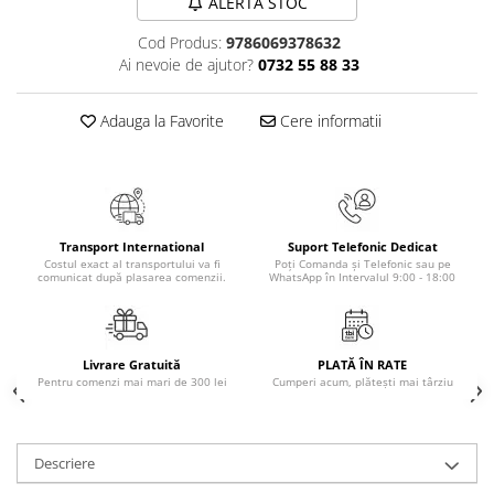
ALERTA STOC
Masaj
Cod Produs:
9786069378632
MedConnect
Ai nevoie de ajutor?
0732 55 88 33
Medicina & Farmacie
Medicina Pentru Toti
Adauga la Favorite
Cere informatii
SealfHealing
Sport
Starea de bine
Transport International
Suport Telefonic Dedicat
Terapii Alternative
Costul exact al transportului va fi
Poți Comanda și Telefonic sau pe
comunicat după plasarea comenzii.
WhatsApp în Intervalul 9:00 - 18:00
AudioBook
Beletristica
Biografii, Memorii, Jurnale
Livrare Gratuită
PLATĂ ÎN RATE
Carti erotice
Pentru comenzi mai mari de 300 lei
Cumperi acum, plătești mai târziu
Carti pentru Adolescenti, Young
Adult
Descriere
Crime, Thriller, Mistery