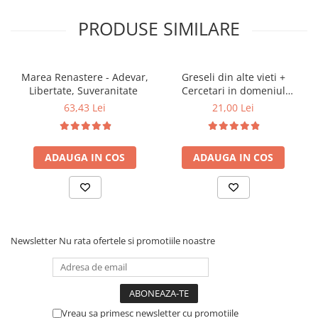
Articole Birotica
PRODUSE SIMILARE
Accesorii Arhivare
Calculator
Hartie si Accesorii
Marea Renastere - Adevar,
Greseli din alte vieti +
Instrumente de scris
Libertate, Suveranitate
Cercetari in domeniul
Organizare si Arhivare
Metapsihic si Spiritist ( 2
63,43 Lei
21,00 Lei
titluri )
Seturi birotica
Articole scolare
ADAUGA IN COS
ADAUGA IN COS
Arta
Caiete si Carnetele scolare
Coperti, Mape, Etichete
Ghiozdane si Penare scolare
Instrumente de scris
Newsletter
Nu rata ofertele si promotiile noastre
Instrumente si Truse Geometrie
Seturi scolare
Calculator
Vreau sa primesc newsletter cu promotiile
Consumabile & Accesorii