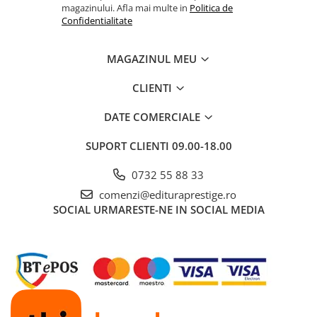
magazinului. Afla mai multe in
Politica de
Cadouri
Confidentialitate
Carti in dar
Carti pentru copii
MAGAZINUL MEU
Beletristica
CLIENTI
Literatura Romana
Literatura Universala
DATE COMERCIALE
Poezie
SUPORT CLIENTI
09.00-18.00
SF & Fantasy
Carte Prescolara, Joc
0732 55 88 33
Carti cartonate
comenzi@edituraprestige.ro
SOCIAL
URMARESTE-NE IN SOCIAL MEDIA
Descopera lumea
Descopera si invata
Din ograda
Povesti pe roti
Primele notiuni
Carti de colorat