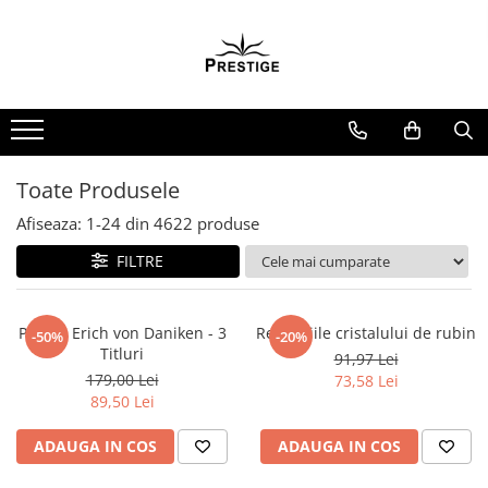
Toate Produsele
Noutati
Promotii
Pachete Speciale Carti
Toate Produsele
Spiritualitate - Ezoterism
Afiseaza:
1-
24
din
4622
produse
AngelConnection
FILTRE
Arte Divinatorii
Astrologie
Chiromantie
Pachet Erich von Daniken - 3
Revelatiile cristalului de rubin
-50%
-20%
Titluri
91,97 Lei
Dezvoltare Spirituala
179,00 Lei
73,58 Lei
KidConnection
89,50 Lei
Minte Corp
ADAUGA IN COS
ADAUGA IN COS
New Illuminati Files