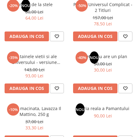
Articole Birotica
Un dar de la stele
Pachet Universul Complicat -
-20%
NOU
-50%
2 Titluri
80,00 Lei
Accesorii Arhivare
157,00 Lei
64,00 Lei
Calculator
78,50 Lei
Hartie si Accesorii
ADAUGA IN COS
ADAUGA IN COS
Instrumente de scris
Organizare si Arhivare
Seturi birotica
Din tainele vietii si ale
Sufletul tau are un plan
-35%
-40%
NOU
Articole scolare
Universului - versiune
50,00 Lei
originala din 1939. Volumele I-
143,00 Lei
Arta
30,00 Lei
III.
93,00 Lei
Caiete si Carnetele scolare
Coperti, Mape, Etichete
ADAUGA IN COS
ADAUGA IN COS
Ghiozdane si Penare scolare
Instrumente de scris
Cafea macinata, Lavazza Il
Istoria reala a Pamantului
Instrumente si Truse Geometrie
-10%
NOU
Mattino, 250 g
90,00 Lei
Seturi scolare
37,00 Lei
Calculator
33,30 Lei
Consumabile & Accesorii