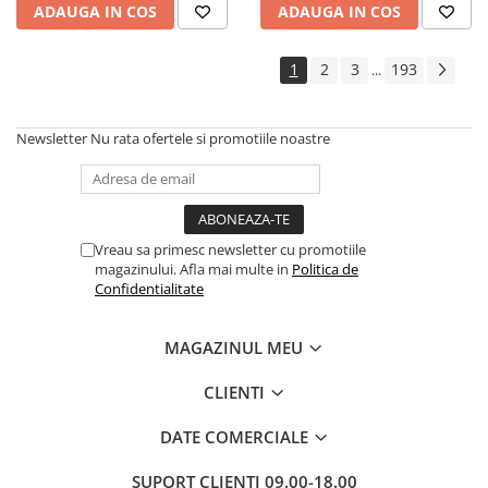
ADAUGA IN COS
ADAUGA IN COS
Cadouri
Carti in dar
1
2
3
193
...
Carti pentru copii
Beletristica
Newsletter
Nu rata ofertele si promotiile noastre
Literatura Romana
Literatura Universala
Poezie
SF & Fantasy
Vreau sa primesc newsletter cu promotiile
Carte Prescolara, Joc
magazinului. Afla mai multe in
Politica de
Confidentialitate
Carti cartonate
Descopera lumea
MAGAZINUL MEU
Descopera si invata
Din ograda
CLIENTI
Povesti pe roti
DATE COMERCIALE
Primele notiuni
Carti de colorat
SUPORT CLIENTI
09.00-18.00