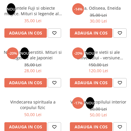
Numerologie
Muntele Fuji si obiecte
Iliada, Odiseea, Eneida
NOU
-14%
Paranormal
magice. Mituri si legende ale
35,00 Lei
Japoniei
35,00 Lei
30,00 Lei
Parapsihologie
Ramtha
ADAUGA IN COS
ADAUGA IN COS
Audiobook
ReConnect
Natura si superstitii. Mituri si
Din tainele vietii si ale
-20%
NOU
-20%
NOU
Religie
legende ale Japoniei
Universului - versiune
originala din 1939. Volumele I-
35,00 Lei
150,00 Lei
Crestinism
III. Cutie de colectie -Scarlat
28,00 Lei
120,00 Lei
ScienceConnection
Demetrescu
SelfConnect
ADAUGA IN COS
ADAUGA IN COS
SelfHealing
Vindecare Spirituala
Vindecarea spirituala a
Vindecarea copilului interior
-17%
NOU
corpului fizic
60,00 Lei
Sanatate
50,00 Lei
50,00 Lei
Diete
Gastronomik
ADAUGA IN COS
ADAUGA IN COS