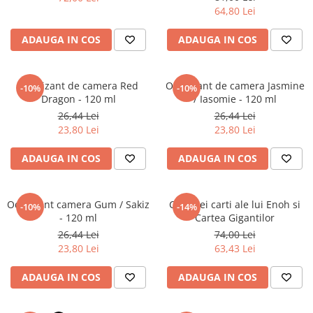
Literatura Romana
64,80 Lei
Literatura Universala
ADAUGA IN COS
ADAUGA IN COS
Poezie
Romane de dragoste, Carti
romantice
Odorizant de camera Red
Odorizant de camera Jasmine
-10%
-10%
Dragon - 120 ml
/ Iasomie - 120 ml
Senzatii/Dragoste
26,44 Lei
26,44 Lei
Senzatii/Erotic
23,80 Lei
23,80 Lei
Senzatii/Suspans
ADAUGA IN COS
ADAUGA IN COS
Senzatii/Thriller
SF & Fantasy
Odorizant camera Gum / Sakiz
Cele trei carti ale lui Enoh si
-10%
-14%
Teatru
- 120 ml
Cartea Gigantilor
26,44 Lei
74,00 Lei
Teens Book Club
23,80 Lei
63,43 Lei
Umor
ADAUGA IN COS
ADAUGA IN COS
Birotica & Papetarie
Adezivi si benzi adezive