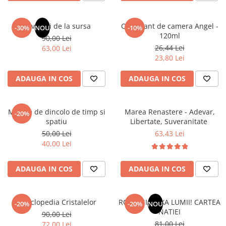
Masaj
MedConnect
Revelatii de la sursa
Odorizant de camera Angel -
-30%
NOU
-10%
120ml
Medicina & Farmacie
90,00 Lei
26,44 Lei
63,00 Lei
Medicina Pentru Toti
23,80 Lei
SealfHealing
ADAUGA IN COS
ADAUGA IN COS
Sport
Starea de bine
Mesaje de dincolo de timp si
Marea Renastere - Adevar,
-20%
Terapii Alternative
spatiu
Libertate, Suveranitate
AudioBook
50,00 Lei
63,43 Lei
40,00 Lei
Beletristica
Biografii, Memorii, Jurnale
ADAUGA IN COS
ADAUGA IN COS
Carti erotice
Carti pentru Adolescenti, Young
Adult
Enciclopedia Cristalelor
ROMANIA, AXA LUMII! CARTEA
-20%
-20%
NOU
NATIEI
90,00 Lei
Crime, Thriller, Mistery
81,00 Lei
72,00 Lei