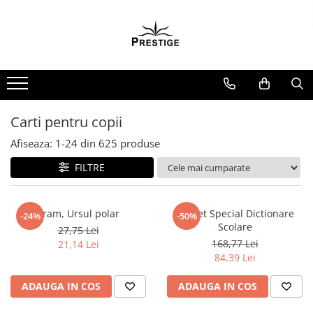
Toate Produsele
Noutati
Promotii
Pachete Speciale Carti
Carti pentru copii
Spiritualitate - Ezoterism
Afiseaza:
1-
24
din
625
produse
AngelConnection
FILTRE
Arte Divinatorii
Astrologie
Chiromantie
Fram, Ursul polar
Pachet Special Dictionare
-24%
-50%
Scolare
27,75 Lei
Dezvoltare Spirituala
168,77 Lei
21,14 Lei
KidConnection
84,39 Lei
Minte Corp
ADAUGA IN COS
ADAUGA IN COS
New Illuminati Files