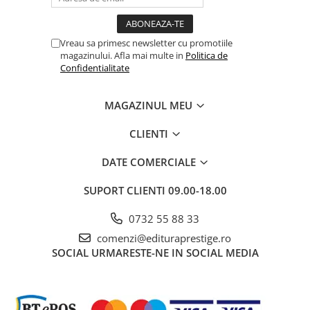
Cadouri
Carti in dar
Vreau sa primesc newsletter cu promotiile
Carti pentru copii
magazinului. Afla mai multe in
Politica de
Confidentialitate
Beletristica
Literatura Romana
MAGAZINUL MEU
Literatura Universala
Poezie
CLIENTI
SF & Fantasy
DATE COMERCIALE
Carte Prescolara, Joc
Carti cartonate
SUPORT CLIENTI
09.00-18.00
Descopera lumea
0732 55 88 33
Descopera si invata
comenzi@edituraprestige.ro
Din ograda
SOCIAL
URMARESTE-NE IN SOCIAL MEDIA
Povesti pe roti
Primele notiuni
Carti de colorat