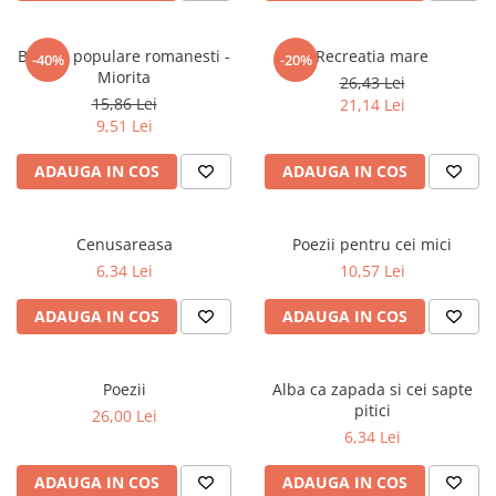
Masaj
MedConnect
Balade populare romanesti -
Recreatia mare
-40%
-20%
Miorita
26,43 Lei
Medicina & Farmacie
15,86 Lei
21,14 Lei
Medicina Pentru Toti
9,51 Lei
SealfHealing
ADAUGA IN COS
ADAUGA IN COS
Sport
Starea de bine
Cenusareasa
Poezii pentru cei mici
Terapii Alternative
6,34 Lei
10,57 Lei
AudioBook
ADAUGA IN COS
ADAUGA IN COS
Beletristica
Biografii, Memorii, Jurnale
Carti erotice
Poezii
Alba ca zapada si cei sapte
pitici
Carti pentru Adolescenti, Young
26,00 Lei
6,34 Lei
Adult
Crime, Thriller, Mistery
ADAUGA IN COS
ADAUGA IN COS