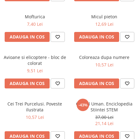
Literatura Romana
Literatura Universala
Mofturica
Micul pieton
Poezie
7,40 Lei
12,69 Lei
Romane de dragoste, Carti
ADAUGA IN COS
ADAUGA IN COS
romantice
Senzatii/Dragoste
Avioane si elicoptere - bloc de
Senzatii/Erotic
Coloreaza dupa numere
colorat
10,57 Lei
Senzatii/Suspans
9,51 Lei
Senzatii/Thriller
ADAUGA IN COS
ADAUGA IN COS
SF & Fantasy
Teatru
Cei Trei Purcelusi. Poveste
Corpul Uman. Enciclopedia
-43%
Teens Book Club
ilustrata
Stiintei STEM
Umor
10,57 Lei
37,00 Lei
21,14 Lei
Birotica & Papetarie
Adezivi si benzi adezive
ADAUGA IN COS
ADAUGA IN COS