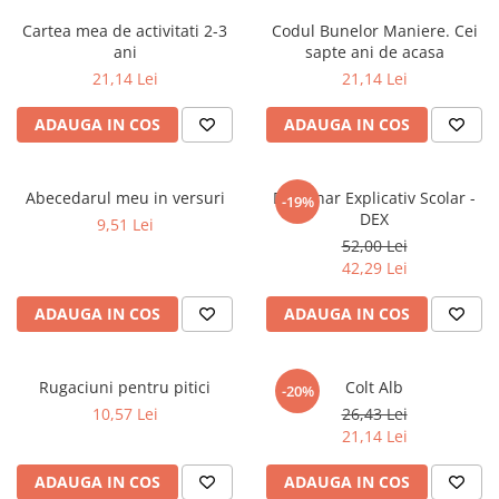
Numerologie
Cartea mea de activitati 2-3
Codul Bunelor Maniere. Cei
Paranormal
ani
sapte ani de acasa
21,14 Lei
21,14 Lei
Parapsihologie
Ramtha
ADAUGA IN COS
ADAUGA IN COS
Audiobook
ReConnect
Abecedarul meu in versuri
Dictionar Explicativ Scolar -
-19%
Religie
DEX
9,51 Lei
52,00 Lei
Crestinism
42,29 Lei
ScienceConnection
SelfConnect
ADAUGA IN COS
ADAUGA IN COS
SelfHealing
Vindecare Spirituala
Rugaciuni pentru pitici
Colt Alb
-20%
10,57 Lei
26,43 Lei
Sanatate
21,14 Lei
Diete
Gastronomik
ADAUGA IN COS
ADAUGA IN COS