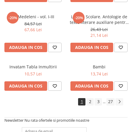
Articole Birotica
Accesorii Arhivare
La Medeleni - vol. I-III
Lecturi Scolare. Antologie de
-20%
-20%
Calculator
texte literare auxiliare pentru
84,57 Lei
Hartie si Accesorii
clasa a V-a
26,43 Lei
67,66 Lei
Instrumente de scris
21,14 Lei
Organizare si Arhivare
ADAUGA IN COS
ADAUGA IN COS
Seturi birotica
Articole scolare
Invatam Tabla Inmultirii
Bambi
Arta
10,57 Lei
13,74 Lei
Caiete si Carnetele scolare
Coperti, Mape, Etichete
ADAUGA IN COS
ADAUGA IN COS
Ghiozdane si Penare scolare
Instrumente de scris
1
2
3
27
...
Instrumente si Truse Geometrie
Seturi scolare
Newsletter
Nu rata ofertele si promotiile noastre
Calculator
Consumabile & Accesorii