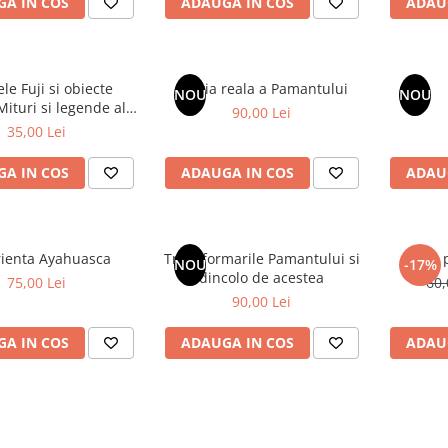
A IN COS
ADAUGA IN COS
ADAU
le Fuji si obiecte
Istoria reala a Pamantului
NOU
NOU
90,00 Lei
Japoniei
35,00 Lei
A IN COS
ADAUGA IN COS
ADAU
ienta Ayahuasca
Transformarile Pamantului si
Arta 
NOU
-17%
dincolo de acestea
75,00 Lei
60,
90,00 Lei
A IN COS
ADAUGA IN COS
ADAU