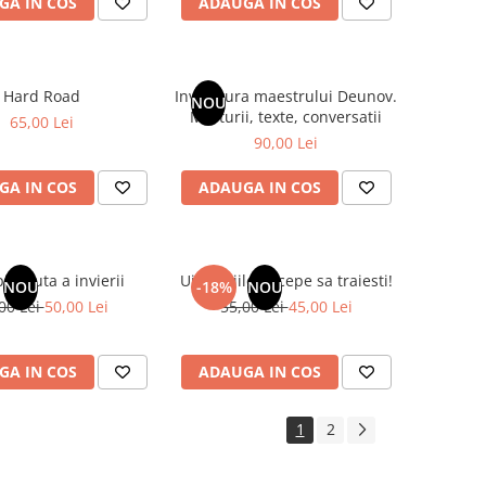
GA IN COS
ADAUGA IN COS
Hard Road
Invatatura maestrului Deunov.
NOU
Marturii, texte, conversatii
65,00 Lei
90,00 Lei
GA IN COS
ADAUGA IN COS
pierduta a invierii
Uita grijile, incepe sa traiesti!
NOU
-18%
NOU
00 Lei
50,00 Lei
55,00 Lei
45,00 Lei
GA IN COS
ADAUGA IN COS
1
2