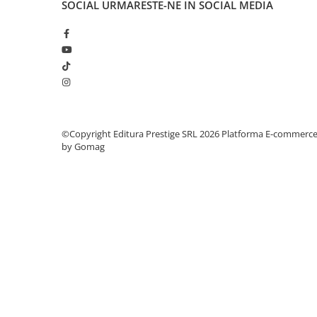
SOCIAL
URMARESTE-NE IN SOCIAL MEDIA
Cadouri
Carti in dar
Carti pentru copii
Beletristica
Literatura Romana
Literatura Universala
Poezie
©Copyright Editura Prestige SRL 2026
Platforma E-commerc
by Gomag
SF & Fantasy
Carte Prescolara, Joc
Carti cartonate
Descopera lumea
Descopera si invata
Din ograda
Povesti pe roti
Primele notiuni
Carti de colorat