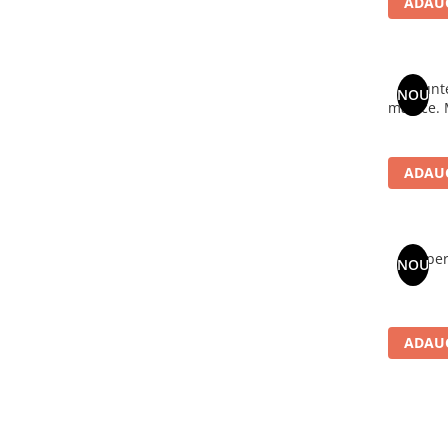
ADAUG
Literatura Romana
Literatura Universala
Poezie
Munte
NOU
Romane de dragoste, Carti
magice. Mituri si legende ale
romantice
Senzatii/Dragoste
ADAUG
Senzatii/Erotic
Senzatii/Suspans
Senzatii/Thriller
Exper
NOU
SF & Fantasy
Teatru
Teens Book Club
ADAUG
Umor
Birotica & Papetarie
Adezivi si benzi adezive