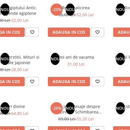
Regii Egiptului Antic.
Resalbaticirea
Ro
NOU
-20%
NOU
NOU
si legende egiptene
65,00 Lei
52,00 Lei
00 Lei
32,00 Lei
A IN COS
ADAUGA IN COS
ADAU
superstitii. Mituri si
Doi ani de vacanta
Ocolul 
NOU
NOU
NOU
nde ale Japoniei
31,00 Lei
00 Lei
28,00 Lei
A IN COS
ADAUGA IN COS
ADAU
talniri divine
Zei in joc. Mesaje despre
Inco
NOU
-20%
NOU
NOU
Trezirea si Schimbarea
00 Lei
64,80 Lei
Constiintei
69,00 Lei
55,20 Lei