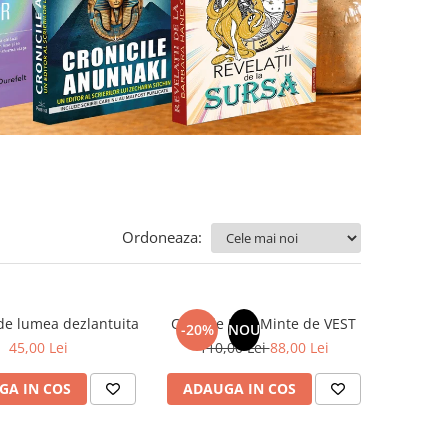
Ordoneaza:
de lumea dezlantuita
Corp de EST, Minte de VEST
-20%
NOU
45,00 Lei
110,00 Lei
88,00 Lei
GA IN COS
ADAUGA IN COS