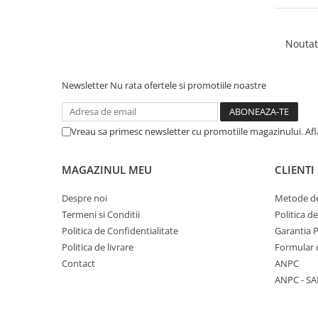
Articole Birotica
Accesorii Arhivare
Noutat
Calculator
Hartie si Accesorii
Instrumente de scris
Newsletter
Nu rata ofertele si promotiile noastre
Organizare si Arhivare
Seturi birotica
Vreau sa primesc newsletter cu promotiile magazinului. Af
Articole scolare
Arta
MAGAZINUL MEU
CLIENTI
Caiete si Carnetele scolare
Despre noi
Metode de
Coperti, Mape, Etichete
Termeni si Conditii
Politica d
Ghiozdane si Penare scolare
Politica de Confidentialitate
Garantia 
Instrumente de scris
Politica de livrare
Formular 
Instrumente si Truse Geometrie
Contact
ANPC
Seturi scolare
ANPC - SA
Calculator
Consumabile & Accesorii