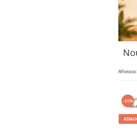
Numerologie
Paranormal
Parapsihologie
Ramtha
Audiobook
Nou
ReConnect
Religie
Crestinism
Afiseaza:
ScienceConnection
SelfConnect
SelfHealing
Maest
-20%
Vindecare Spirituala
40,
Sanatate
ADAUG
Diete
Gastronomik