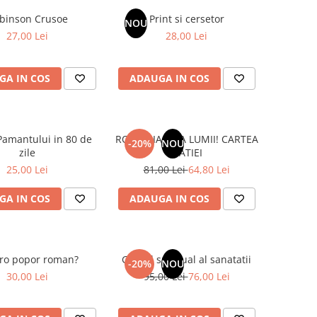
binson Crusoe
Print si cersetor
NOU
27,00 Lei
28,00 Lei
GA IN COS
ADAUGA IN COS
Pamantului in 80 de
ROMANIA, AXA LUMII! CARTEA
-20%
NOU
zile
NATIEI
25,00 Lei
81,00 Lei
64,80 Lei
GA IN COS
ADAUGA IN COS
tro popor roman?
Ghidul spiritual al sanatatii
-20%
NOU
30,00 Lei
95,00 Lei
76,00 Lei