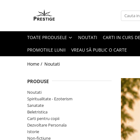
Toate Produsele
Noutati
TOATE PRODUSELE
NOUTATI
CARTI IN CURS DE
Promotii
Pachete Speciale Carti
PROMOTIILE LUNII
VREAU SĂ PUBLIC O CARTE
Spiritualitate - Ezoterism
Home /
Noutati
AngelConnection
Arte Divinatorii
PRODUSE
Astrologie
Noutati
Chiromantie
Spiritualitate - Ezoterism
Dezvoltare Spirituala
Sanatate
Beletristica
KidConnection
Carti pentru copii
Minte Corp
Dezvoltare Personala
Istorie
New Illuminati Files
Non-fictiune