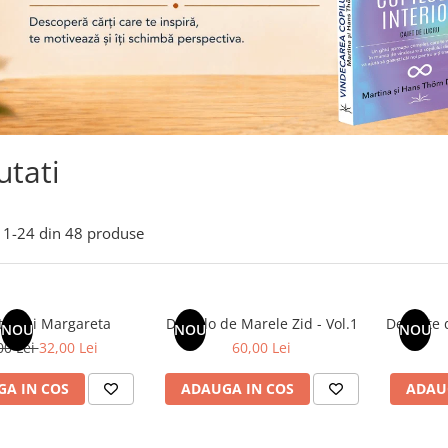
tati
1-
24
din
48
produse
rul si Margareta
Dincolo de Marele Zid - Vol.1
Departe 
NOU
NOU
NOU
00 Lei
32,00 Lei
60,00 Lei
A IN COS
ADAUGA IN COS
ADAU