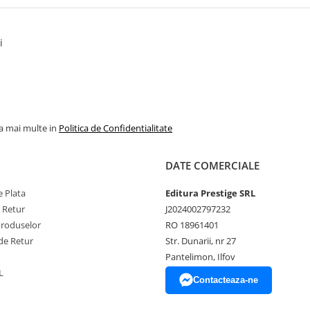
i
la mai multe in
Politica de Confidentialitate
DATE COMERCIALE
 Plata
Editura Prestige SRL
e Retur
J2024002797232
Produselor
RO 18961401
de Retur
Str. Dunarii, nr 27
Pantelimon, Ilfov
L
Contacteaza-ne