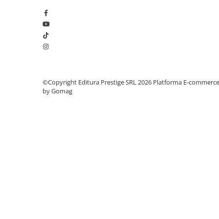
Articole Birotica
Accesorii Arhivare
Calculator
Hartie si Accesorii
Instrumente de scris
Organizare si Arhivare
©Copyright Editura Prestige SRL 2026
Platforma E-commerc
Seturi birotica
by Gomag
Articole scolare
Arta
Caiete si Carnetele scolare
Coperti, Mape, Etichete
Ghiozdane si Penare scolare
Instrumente de scris
Instrumente si Truse Geometrie
Seturi scolare
Calculator
Consumabile & Accesorii