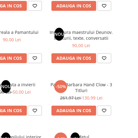
GA IN COS
ADAUGA IN COS
 reala a Pamantului
Invatatura maestrului Deunov.
NOU
Marturii, texte, conversatii
90,00 Lei
90,00 Lei
GA IN COS
ADAUGA IN COS
pierduta a invierii
Pachet Barbara Hand Clow - 3
NOU
-50%
Titluri
00 Lei
50,00 Lei
261,97 Lei
130,99 Lei
GA IN COS
ADAUGA IN COS
ea copilului interior
Profetul