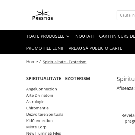
Toate Produsele
Noutati
TOATE PRODUSELE
NOUTATI
CARTI IN CURS DE
Promotii
Pachete Speciale Carti
PROMOTIILE LUNII
VREAU SĂ PUBLIC O CARTE
Spiritualitate - Ezoterism
Home /
Spiritualitate - Ezoterism
AngelConnection
Arte Divinatorii
Spiritu
SPIRITUALITATE - EZOTERISM
Astrologie
Afiseaza:
AngelConnection
Chiromantie
Arte Divinatorii
Dezvoltare Spirituala
Astrologie
Chiromantie
KidConnection
Dezvoltare Spirituala
Revela
Minte Corp
KidConnection
pragu
constie
Minte Corp
New Illuminati Files
New Illuminati Files