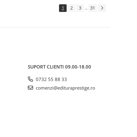
1
2
3
31
...
SUPORT CLIENTI
09.00-18.00
0732 55 88 33
comenzi@edituraprestige.ro