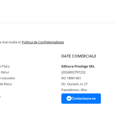
la mai multe in
Politica de Confidentialitate
DATE COMERCIALE
 Plata
Editura Prestige SRL
e Retur
J2024002797232
Produselor
RO 18961401
de Retur
Str. Dunarii, nr 27
Pantelimon, Ilfov
L
Contacteaza-ne