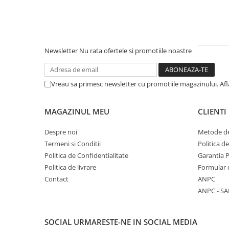
Literatura Romana
Literatura Universala
Poezie
Newsletter
Nu rata ofertele si promotiile noastre
Romane de dragoste, Carti
romantice
Senzatii/Dragoste
Vreau sa primesc newsletter cu promotiile magazinului. Af
Senzatii/Erotic
Senzatii/Suspans
MAGAZINUL MEU
CLIENTI
Senzatii/Thriller
Despre noi
Metode de
SF & Fantasy
Termeni si Conditii
Politica d
Politica de Confidentialitate
Garantia 
Teatru
Politica de livrare
Formular 
Teens Book Club
Contact
ANPC
Umor
ANPC - SA
Birotica & Papetarie
Adezivi si benzi adezive
SOCIAL
URMARESTE-NE IN SOCIAL MEDIA