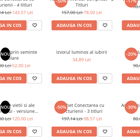
-50%
-17%
rienii - 4 titluri
Titluri
60,
14 Lei
143,57 Lei
157,00 Lei
78,50 Lei
A IN COS
ADAUGA IN COS
ADAU
area prin seminte
Izvorul luminos al iubirii
Conecta
NOU
-20%
stelare
34,89 Lei
00 Lei
52,00 Lei
90,
A IN COS
ADAUGA IN COS
ADAU
inele vietii si ale
Pachet Conectarea cu
Astrologi
NOU
-50%
-30%
rsului - versiune
Arcturienii - 3 titluri
 din 1939. Volumele I-
00 Lei
120,00 Lei
197,14 Lei
98,57 Lei
80,
e de colectie -Scarlat
Demetrescu
A IN COS
ADAUGA IN COS
ADAU