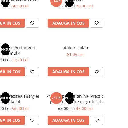
NOU
-14%
NOU
00 Lei
50,00 Lei
35,00 Lei
30,00 Lei
GA IN COS
ADAUGA IN COS
rea cu Arcturienii.
Intalniri solare
NOU
Volumul 4
61,05 Lei
00 Lei
72,00 Lei
GA IN COS
ADAUGA IN COS
a si trezirea energiei
Printr-o prisma divina. Practici
NOU
-31%
NOU
Kundalini
pentru linistirea egoului si
alinierea cu sufletul
00 Lei
56,00 Lei
65,00 Lei
45,00 Lei
GA IN COS
ADAUGA IN COS