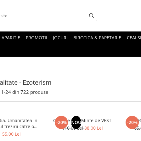
 APARITIE
PROMOTII
JOCURI
BIROTICA & PAPETARIE
CEAI S
alitate - Ezoterism
1-
24
din
722
produse
tia. Umanitatea in
Corp de EST, Minte de VEST
R
-20%
NOU
-20%
l trezirii catre o
110,00 Lei
88,00 Lei
65,
ntizare superioara,
55,00 Lei
volumul 2