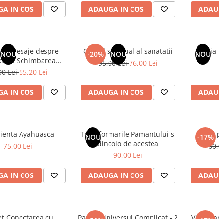
A IN COS
ADAUGA IN COS
ADAU
joc. Mesaje despre
Ghidul spiritual al sanatatii
Istoria
NOU
-20%
NOU
NOU
rea si Schimbarea
95,00 Lei
76,00 Lei
Constiintei
00 Lei
55,20 Lei
A IN COS
ADAUGA IN COS
ADAU
ienta Ayahuasca
Transformarile Pamantului si
Arta 
NOU
-17%
dincolo de acestea
75,00 Lei
60,
90,00 Lei
A IN COS
ADAUGA IN COS
ADAU
et Conectarea cu
Pachet Universul Complicat - 2
Vindecar