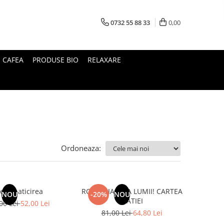
0732 55 88 33
0,00
I CAFEA
PRODUSE BIO
RELAXARE
Ordoneaza:
esalbaticirea
ROMANIA, AXA LUMII! CARTEA
NOU
-20%
NOU
NATIEI
00 Lei
52,00 Lei
81,00 Lei
64,80 Lei