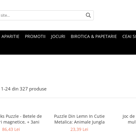
 APARITIE
PROMOTII
JOCURI
BIROTICA & PAPETARIE
CEAI S
1-
24
din
327
produse
ks Puzzle - Betele de
Puzzle Din Lemn In Cutie
Joc de
ri magnetice, + 3ani
Metalica: Animale Jungla
mult
86,43 Lei
23,39 Lei