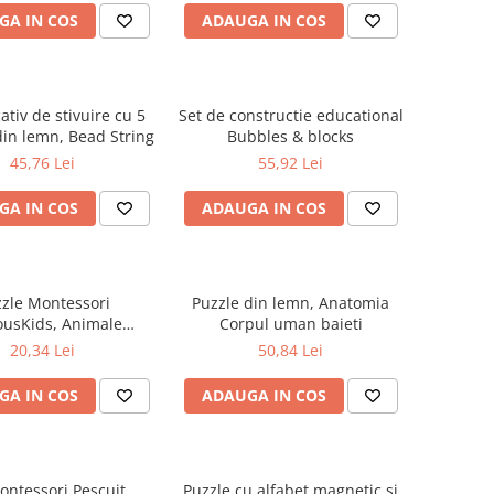
GA IN COS
ADAUGA IN COS
ativ de stivuire cu 5
Set de constructie educational
din lemn, Bead String
Bubbles & blocks
45,76 Lei
55,92 Lei
GA IN COS
ADAUGA IN COS
zle Montessori
Puzzle din lemn, Anatomia
usKids, Animale
Corpul uman baieti
ntul Europa, 7 piese
20,34 Lei
50,84 Lei
GA IN COS
ADAUGA IN COS
ontessori Pescuit
Puzzle cu alfabet magnetic si