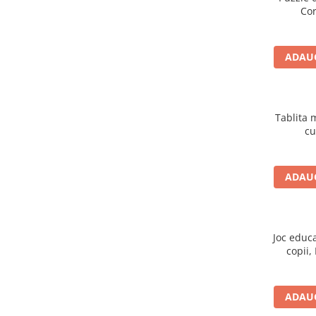
Masaj
Cor
MedConnect
Medicina & Farmacie
ADAUG
Medicina Pentru Toti
SealfHealing
Tablita 
Sport
cu
Starea de bine
Terapii Alternative
ADAUG
AudioBook
Beletristica
Biografii, Memorii, Jurnale
Joc educ
Carti erotice
copii,
Carti pentru Adolescenti, Young
Adult
ADAUG
Crime, Thriller, Mistery