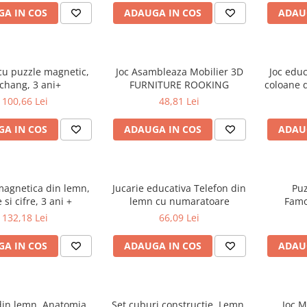
A IN COS
ADAUGA IN COS
ADAU
cu puzzle magnetic,
Joc Asambleaza Mobilier 3D
Joc educ
chang, 3 ani+
FURNITURE ROOKING
coloane 
100,66 Lei
48,81 Lei
A IN COS
ADAUGA IN COS
ADAU
magnetica din lemn,
Jucarie educativa Telefon din
Puz
e si cifre, 3 ani +
lemn cu numaratoare
Famo
contine
132,18 Lei
66,09 Lei
A IN COS
ADAUGA IN COS
ADAU
din lemn, Anatomia
Set cuburi constructie, Lemn,
Joc M