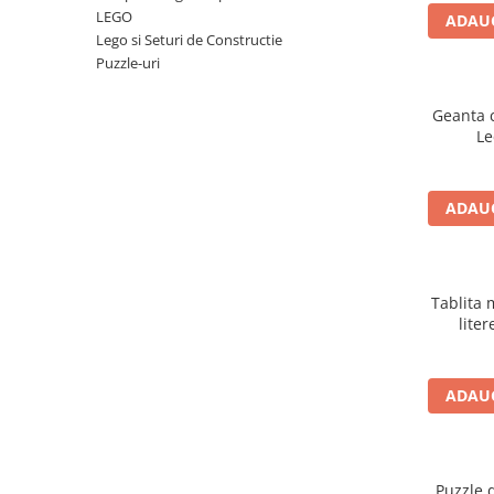
Numerologie
LEGO
ADAUG
Lego si Seturi de Constructie
Paranormal
Puzzle-uri
Parapsihologie
Ramtha
Geanta 
Le
Audiobook
ReConnect
ADAUG
Religie
Crestinism
ScienceConnection
Tablita 
SelfConnect
liter
SelfHealing
Vindecare Spirituala
ADAUG
Sanatate
Diete
Gastronomik
Puzzle 