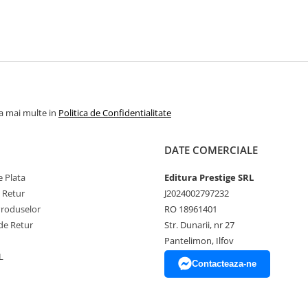
la mai multe in
Politica de Confidentialitate
DATE COMERCIALE
 Plata
Editura Prestige SRL
e Retur
J2024002797232
Produselor
RO 18961401
de Retur
Str. Dunarii, nr 27
Pantelimon, Ilfov
L
Contacteaza-ne