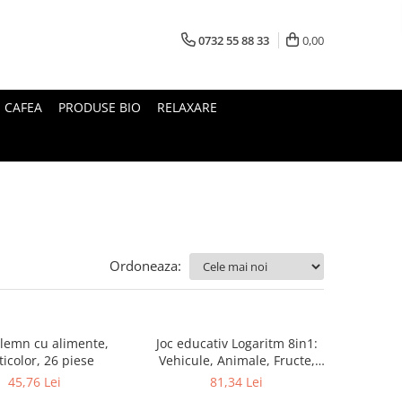
0732 55 88 33
0,00
I CAFEA
PRODUSE BIO
RELAXARE
Ordoneaza:
 lemn cu alimente,
Joc educativ Logaritm 8in1:
icolor, 26 piese
Vehicule, Animale, Fructe,
Pescuit
45,76 Lei
81,34 Lei