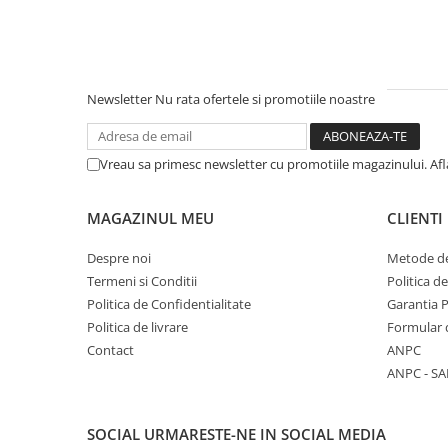
Literatura Romana
Literatura Universala
Poezie
Newsletter
Nu rata ofertele si promotiile noastre
Romane de dragoste, Carti
romantice
Senzatii/Dragoste
Vreau sa primesc newsletter cu promotiile magazinului. Af
Senzatii/Erotic
Senzatii/Suspans
MAGAZINUL MEU
CLIENTI
Senzatii/Thriller
Despre noi
Metode de
SF & Fantasy
Termeni si Conditii
Politica d
Politica de Confidentialitate
Garantia 
Teatru
Politica de livrare
Formular 
Teens Book Club
Contact
ANPC
Umor
ANPC - SA
Birotica & Papetarie
Adezivi si benzi adezive
SOCIAL
URMARESTE-NE IN SOCIAL MEDIA