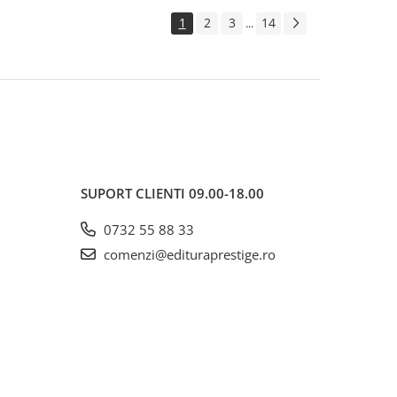
1
2
3
14
...
SUPORT CLIENTI
09.00-18.00
0732 55 88 33
comenzi@edituraprestige.ro