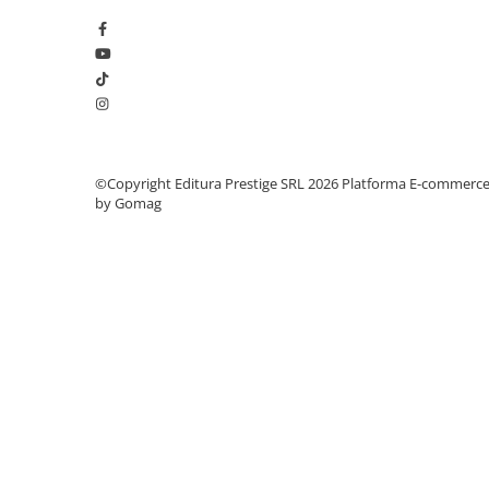
Articole Birotica
Accesorii Arhivare
Calculator
Hartie si Accesorii
Instrumente de scris
Organizare si Arhivare
©Copyright Editura Prestige SRL 2026
Platforma E-commerc
Seturi birotica
by Gomag
Articole scolare
Arta
Caiete si Carnetele scolare
Coperti, Mape, Etichete
Ghiozdane si Penare scolare
Instrumente de scris
Instrumente si Truse Geometrie
Seturi scolare
Calculator
Consumabile & Accesorii