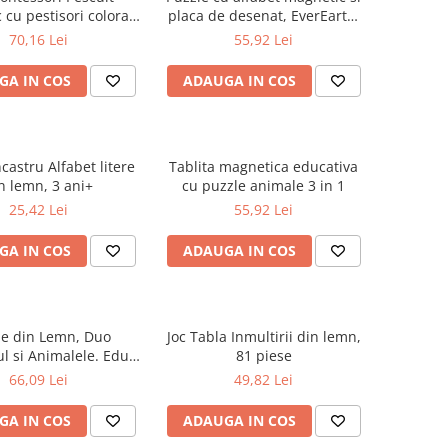
cu pestisori colorati
placa de desenat, EverEarth,
cu litere
Lemn, 3 ani+
70,16 Lei
55,92 Lei
GA IN COS
ADAUGA IN COS
castru Alfabet litere
Tablita magnetica educativa
n lemn, 3 ani+
cu puzzle animale 3 in 1
25,42 Lei
55,92 Lei
GA IN COS
ADAUGA IN COS
le din Lemn, Duo
Joc Tabla Inmultirii din lemn,
ul si Animalele. Edu
81 piese
Puzzle
66,09 Lei
49,82 Lei
GA IN COS
ADAUGA IN COS