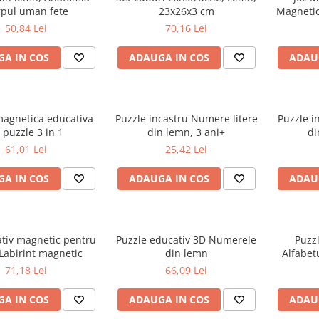
pul uman fete
23x26x3 cm
Magnetic 
50,84 Lei
70,16 Lei
A IN COS
ADAUGA IN COS
ADAU
magnetica educativa
Puzzle incastru Numere litere
Puzzle in
 puzzle 3 in 1
din lemn, 3 ani+
di
61,01 Lei
25,42 Lei
A IN COS
ADAUGA IN COS
ADAU
ativ magnetic pentru
Puzzle educativ 3D Numerele
Puzz
 Labirint magnetic
din lemn
Alfabet
71,18 Lei
66,09 Lei
A IN COS
ADAUGA IN COS
ADAU