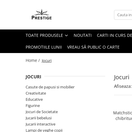
Toate Produsele
Noutati
TOATE PRODUSELE
NOUTATI
CARTI IN CURS DE
Promotii
Pachete Speciale Carti
PROMOTIILE LUNII
VREAU SĂ PUBLIC O CARTE
Spiritualitate - Ezoterism
Home /
Jocuri
AngelConnection
Arte Divinatorii
Jocuri
JOCURI
Astrologie
Afiseaza:
Casute de papusi si mobilier
Chiromantie
Creativitate
Dezvoltare Spirituala
Educative
Figurine
KidConnection
Jocuri de Societate
Matchstic
Minte Corp
Jucarii bebelusi
chibritu
Jucarii interactive
New Illuminati Files
Lampi de veghe copii