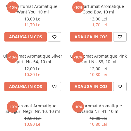
Ulei Parfumat Aromatique I
Ulei Parfumat Aromatique
-10%
-10%
Want You, 10 ml
Good Boy, 10 ml
13,00 Lei
13,00 Lei
11,70 Lei
11,70 Lei
ADAUGA IN COS
ADAUGA IN COS
Ulei aromat Aromatique Silver
Ulei aromat Aromatique Pink
-10%
-10%
Spirit Nr. 64, 10 ml
Sand Nr. 83, 10 ml
12,00 Lei
12,00 Lei
10,80 Lei
10,80 Lei
ADAUGA IN COS
ADAUGA IN COS
Ulei aromat Aromatique
Ulei aromat Aromatique
-10%
-10%
Struguri Negri Nr. 10, 10 ml
Lavanda Nr. 41, 10 ml
12,00 Lei
12,00 Lei
10,80 Lei
10,80 Lei