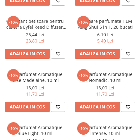
ADAUGA IN COS
ADAUGA IN COS
Elevi de 10 plus
Lecturi Scolare
Odorizant betisoare pentru
Betisoare parfumate HEM
-10%
-10%
Lumea Copilariei
camera Eyfel Reed Diffuser,
Feng Shui 5 in 1, 20 bucati
miros de Floare de portocal,
Ma pregatesc pentru scoala
26,44 Lei
6,10 Lei
120 ml
23,80 Lei
5,49 Lei
Manuale - Carte Scolara
Clasa a II-a
ADAUGA IN COS
ADAUGA IN COS
Clasa a III-a
Clasa a IV-a
Ulei Parfumat Aromatique
Ulei Parfumat Aromatique
-10%
-10%
Clasa a V-a
Rose Madelaine, 10 ml
Nomadic, 10 ml
Clasa a VI-a
13,00 Lei
13,00 Lei
Clasa a VII-a
11,70 Lei
11,70 Lei
Clasa a VIII-a
ADAUGA IN COS
ADAUGA IN COS
Clasa I
Clasa pregatitoare
Limbi Straine
Ulei Parfumat Aromatique
Ulei Parfumat Aromatique
-10%
-10%
Blue Light, 10 ml
Intense, 10 ml
Povesti