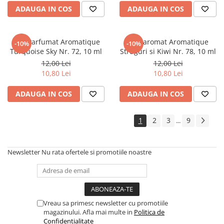
ADAUGA IN COS
ADAUGA IN COS
Ulei Parfumat Aromatique
Ulei aromat Aromatique
-10%
-10%
Turquoise Sky Nr. 72, 10 ml
Struguri si Kiwi Nr. 78, 10 ml
12,00 Lei
12,00 Lei
10,80 Lei
10,80 Lei
ADAUGA IN COS
ADAUGA IN COS
1
2
3
9
...
Newsletter
Nu rata ofertele si promotiile noastre
Vreau sa primesc newsletter cu promotiile
magazinului. Afla mai multe in
Politica de
Confidentialitate