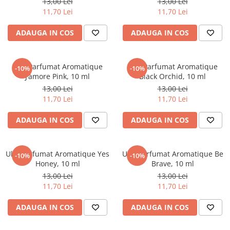
13,00 Lei
13,00 Lei
Povesti ilustrate
11,70 Lei
11,70 Lei
Povesti - Basme - Legende
ADAUGA IN COS
ADAUGA IN COS
Realitatea Augmentata
Religie pentru copii
Ulei Parfumat Aromatique
Ulei Parfumat Aromatique
ScienceConnection
-10%
-10%
J’amore Pink, 10 ml
Black Orchid, 10 ml
TP ROLL
13,00 Lei
13,00 Lei
11,70 Lei
11,70 Lei
ADAUGA IN COS
ADAUGA IN COS
Ulei Parfumat Aromatique Yes
Ulei parfumat Aromatique Be
-10%
-10%
Honey, 10 ml
Brave, 10 ml
13,00 Lei
13,00 Lei
11,70 Lei
11,70 Lei
ADAUGA IN COS
ADAUGA IN COS