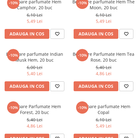
Instrumente de scris
Betisoare parfumate Hem
Betisoare parfumate Hem The
Puzzle-uri
COLOREAZA CU PRIETENII
-10%
-10%
Audiobook
Camphor, 20 buc
Moon, 20 buc
Instrumente si Truse Geometrie
Senzatii/Thriller
De colorat
Puzzle
ReConnect
6,10 Lei
6,10 Lei
Seturi scolare
Pot desena minunat
SF & Fantasy
Puzzle 3D Lemn
5,49 Lei
5,49 Lei
Religie
Calculator
Sa coloram cu Nicol
Teatru
Crestinism
ADAUGA IN COS
ADAUGA IN COS
Consumabile & Accesorii
Carti educative
Teens Book Club
ScienceConnection
Codul copiilor de succes
Umor
SelfConnect
Copii 0-7 ani
Betisoare parfumate Indian
Betisoare Parfumate Hem Tea
-10%
-10%
Musk Hem, 20 buc
Rose, 20 buc
SelfHealing
Clubul Premiantilor
6,00 Lei
5,40 Lei
Vindecare Spirituala
Super pitici 2-5 ani
5,40 Lei
4,86 Lei
Culegeri Auxiliare
ADAUGA IN COS
ADAUGA IN COS
Dezvoltare personala
Dictionare
Betisoare Parfumate Hem
Betisoare parfumate Hem
Enciclopedii
-10%
-10%
Forest, 20 buc
Copal
Kids Book Club
5,40 Lei
6,10 Lei
4,86 Lei
5,49 Lei
Legende istorice
Literatura Scolara