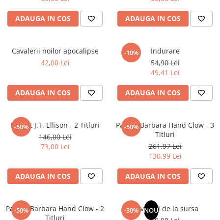
Masaj
ADAUGA IN COS
ADAUGA IN COS
MedConnect
Medicina & Farmacie
Cavalerii noilor apocalipse
Indurare
Medicina Pentru Toti
-10%
42,00 Lei
54,90 Lei
SealfHealing
49,41 Lei
Sport
ADAUGA IN COS
ADAUGA IN COS
Starea de bine
Terapii Alternative
Pachet J.T. Ellison - 2 Titluri
Pachet Barbara Hand Clow - 3
-50%
-50%
AudioBook
Titluri
146,00 Lei
Beletristica
261,97 Lei
73,00 Lei
Biografii, Memorii, Jurnale
130,99 Lei
Carti erotice
ADAUGA IN COS
ADAUGA IN COS
Carti pentru Adolescenti, Young
Adult
Pachet Barbara Hand Clow - 2
Revelatii de la sursa
Crime, Thriller, Mistery
-50%
-30%
NOU
Titluri