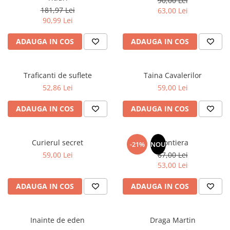
90,00 Lei
Literatura Romana
181,97 Lei
63,00 Lei
90,99 Lei
Literatura Universala
Poezie
ADAUGA IN COS
ADAUGA IN COS
Romane de dragoste, Carti
romantice
Traficanti de suflete
Taina Cavalerilor
Senzatii/Dragoste
52,86 Lei
59,00 Lei
Senzatii/Erotic
ADAUGA IN COS
ADAUGA IN COS
Senzatii/Suspans
Senzatii/Thriller
SF & Fantasy
Curierul secret
Frontiera
-21%
NOU
59,00 Lei
67,00 Lei
Teatru
53,00 Lei
Teens Book Club
ADAUGA IN COS
ADAUGA IN COS
Umor
Birotica & Papetarie
Adezivi si benzi adezive
Inainte de eden
Draga Martin