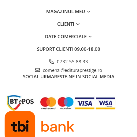
Cadouri
MAGAZINUL MEU
Carti in dar
Carti pentru copii
CLIENTI
Beletristica
DATE COMERCIALE
Literatura Romana
Literatura Universala
SUPORT CLIENTI
09.00-18.00
Poezie
0732 55 88 33
SF & Fantasy
comenzi@edituraprestige.ro
Carte Prescolara, Joc
SOCIAL
URMARESTE-NE IN SOCIAL MEDIA
Carti cartonate
Descopera lumea
Descopera si invata
Din ograda
Povesti pe roti
Primele notiuni
Carti de colorat