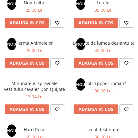
Nopti albe
Lorelei
Numerologie
NOU
NOU
25,00 Lei
35,00 Lei
Paranormal
Parapsihologie
ADAUGA IN COS
ADAUGA IN COS
Ramtha
Audiobook
Ferma Animalelor
Departe de lumea dezlantuita
NOU
NOU
ReConnect
25,00 Lei
45,00 Lei
Religie
ADAUGA IN COS
ADAUGA IN COS
Crestinism
ScienceConnection
Minunatele ispravi ale
Incotro popor roman?
NOU
SelfConnect
vestitului cavaler Don Quijote
30,00 Lei
SelfHealing
13,74 Lei
Vindecare Spirituala
ADAUGA IN COS
ADAUGA IN COS
Sanatate
Diete
Hard Road
Jocul destinului
NOU
Gastronomik
65,00 Lei
50,00 Lei