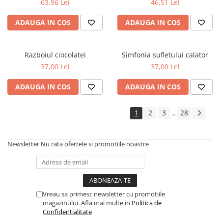
63,96 Lei
46,51 Lei
Articole Birotica
Accesorii Arhivare
ADAUGA IN COS
ADAUGA IN COS
Calculator
Hartie si Accesorii
Razboiul ciocolatei
Simfonia sufletului calator
Instrumente de scris
37,00 Lei
37,00 Lei
Organizare si Arhivare
Seturi birotica
ADAUGA IN COS
ADAUGA IN COS
Articole scolare
Arta
1
2
3
28
...
Caiete si Carnetele scolare
Coperti, Mape, Etichete
Newsletter
Nu rata ofertele si promotiile noastre
Ghiozdane si Penare scolare
Instrumente de scris
Instrumente si Truse Geometrie
Seturi scolare
Vreau sa primesc newsletter cu promotiile
Calculator
magazinului. Afla mai multe in
Politica de
Confidentialitate
Consumabile & Accesorii