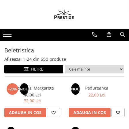
Toate Produsele
Noutati
Promotii
Pachete Speciale Carti
Beletristica
Spiritualitate - Ezoterism
Afiseaza:
1-
24
din
650
produse
AngelConnection
FILTRE
Arte Divinatorii
Astrologie
Chiromantie
Maestrul si Margareta
Padureanca
-20%
NOU
NOU
40,00 Lei
22,00 Lei
Dezvoltare Spirituala
32,00 Lei
KidConnection
ADAUGA IN COS
ADAUGA IN COS
Minte Corp
New Illuminati Files