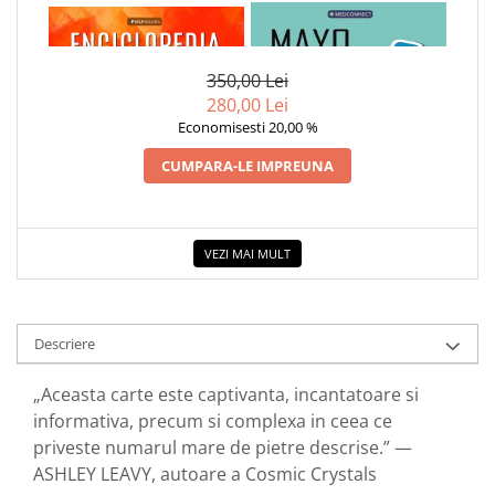
1 x ENCICLOPEDIA
1 x MAYO CLINIC. CARTEA
CRISTALELOR
ESENTIALA DESPRE DIABETUL
ZAHARAT
350,00 Lei
280,00 Lei
Economisesti 20,00 %
CUMPARA-LE IMPREUNA
VEZI MAI MULT
Descriere
„Aceasta carte este captivanta, incantatoare si
informativa, precum si complexa in ceea ce
priveste numarul mare de pietre descrise.” —
ASHLEY LEAVY, autoare a Cosmic Crystals