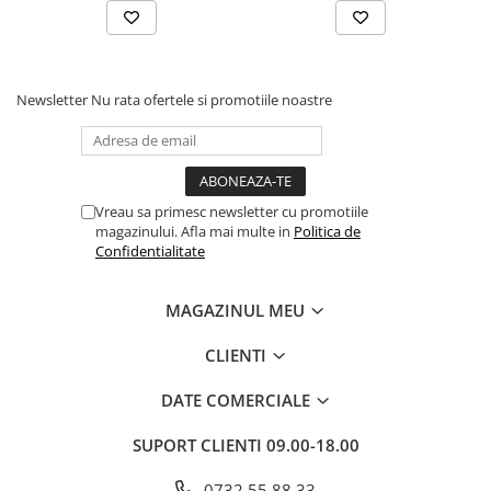
de stiinta si spiritualitate, alaturi de o abordare
practica si realista a lucrului cu cristalele. Autor al
mai multor carti, printre care Crystal Basics, el
Newsletter
locuieste in Orlando, Florida.
Nu rata ofertele si promotiile noastre
Vreau sa primesc newsletter cu promotiile
magazinului. Afla mai multe in
Politica de
Confidentialitate
MAGAZINUL MEU
CLIENTI
DATE COMERCIALE
SUPORT CLIENTI
09.00-18.00
0732 55 88 33