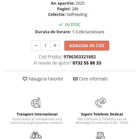
An aparitie:
2025
Elevi de 10 plus
Pagini:
288
Colectie:
SelfHealing
Lecturi Scolare
Lumea Copilariei
IN STOC
Durata de livrare:
1-3 zile lucratoare
Ma pregatesc pentru scoala
Manuale - Carte Scolara
ADAUGA IN COS
Clasa a II-a
Cod Produs:
9786303321882
Clasa a III-a
Ai nevoie de ajutor?
0732 55 88 33
Clasa a IV-a
Clasa a V-a
Adauga la Favorite
Cere informatii
Clasa a VI-a
Clasa a VII-a
Clasa a VIII-a
Clasa I
Transport International
Suport Telefonic Dedicat
Clasa pregatitoare
Costul exact al transportului va fi
Poți Comanda și Telefonic sau pe
comunicat după plasarea comenzii.
WhatsApp în Intervalul 9:00 - 18:00
Limbi Straine
Povesti