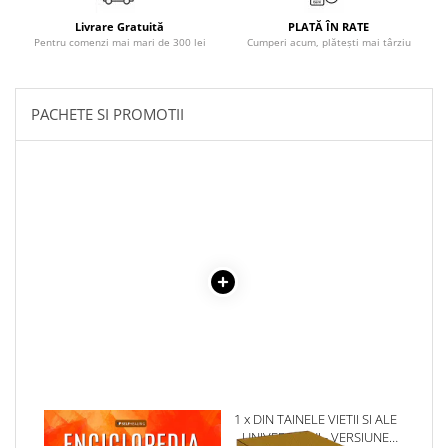
Povesti ilustrate
Livrare Gratuită
PLATĂ ÎN RATE
Povesti - Basme - Legende
Pentru comenzi mai mari de 300 lei
Cumperi acum, plătești mai târziu
Realitatea Augmentata
Religie pentru copii
PACHETE SI PROMOTII
ScienceConnection
TP ROLL
1 x ENCICLOPEDIA
1 x DIN TAINELE VIETII SI ALE
CRISTALELOR
UNIVERSULUI - VERSIUNE