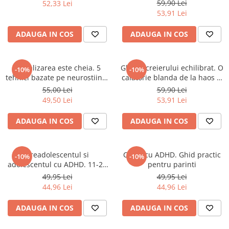
haotica
59,90 Lei
52,33 Lei
Literatura Romana
53,91 Lei
Literatura Universala
ADAUGA IN COS
ADAUGA IN COS
Poezie
Romane de dragoste, Carti
romantice
Vizualizarea este cheia. 5
Ghidul creierului echilibrat. O
-10%
-10%
tehnici bazate pe neurostiinta
calatorie blanda de la haos si
Senzatii/Dragoste
pentru a-ti antrena creierul si
zgomot la claritate si calm
55,00 Lei
59,90 Lei
Senzatii/Erotic
a-ti implini visurile
49,50 Lei
53,91 Lei
Senzatii/Suspans
ADAUGA IN COS
ADAUGA IN COS
Senzatii/Thriller
SF & Fantasy
Preadolescentul si
Copiii cu ADHD. Ghid practic
-10%
-10%
Teatru
adolescentul cu ADHD. 11-25
pentru parinti
Teens Book Club
ani: ghid practic pentru
49,95 Lei
49,95 Lei
parinti
44,96 Lei
44,96 Lei
Umor
Birotica & Papetarie
ADAUGA IN COS
ADAUGA IN COS
Adezivi si benzi adezive