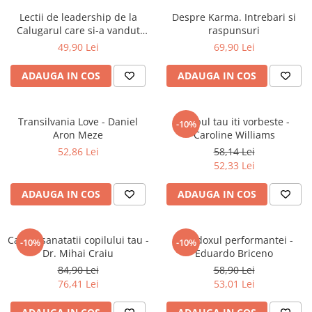
Articole Birotica
Lectii de leadership de la
Despre Karma. Intrebari si
Accesorii Arhivare
Calugarul care si-a vandut
raspunsuri
Ferrari-ul
Calculator
49,90 Lei
69,90 Lei
Hartie si Accesorii
ADAUGA IN COS
ADAUGA IN COS
Instrumente de scris
Organizare si Arhivare
Seturi birotica
Transilvania Love - Daniel
Corpul tau iti vorbeste -
-10%
Aron Meze
Caroline Williams
Articole scolare
52,86 Lei
58,14 Lei
Arta
52,33 Lei
Caiete si Carnetele scolare
ADAUGA IN COS
ADAUGA IN COS
Coperti, Mape, Etichete
Ghiozdane si Penare scolare
Instrumente de scris
Cartea sanatatii copilului tau -
Paradoxul performantei -
-10%
-10%
Instrumente si Truse Geometrie
Dr. Mihai Craiu
Eduardo Briceno
Seturi scolare
84,90 Lei
58,90 Lei
76,41 Lei
53,01 Lei
Calculator
Consumabile & Accesorii