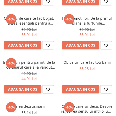
ADAUGA IN COS
ADAUGA IN COS
Masaj
MedConnect
Obiceiurile care te fac bogat.
Harta emotiilor. De la primul
-10%
-10%
Medicina & Farmacie
3 pasi esentiali pentru a
plans la furtunile
Medicina Pentru Toti
obtine libertatea financiara
adolescentei
59,90 Lei
59,90 Lei
53,91 Lei
53,91 Lei
SealfHealing
Sport
ADAUGA IN COS
ADAUGA IN COS
Starea de bine
Terapii Alternative
Invataturi pentru parinti de la
Obiceiuri care fac toti banii
-10%
Calugarul care si-a vandut
AudioBook
68,23 Lei
Ferrari-ul
49,90 Lei
Beletristica
44,91 Lei
Biografii, Memorii, Jurnale
Carti erotice
ADAUGA IN COS
ADAUGA IN COS
Carti pentru Adolescenti, Young
Adult
Calea dezrusinarii
Cuvinte care vindeca. Despre
-10%
-10%
Crime, Thriller, Mistery
regasirea sensului intr-o lume
58,14 Lei