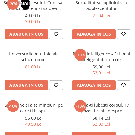
Secretele succesului. Cum sa-
Sexualitatea copilului si a
Numerologie
-20%
NOU
ti faci prieteni si sa devii
adolescentului
Paranormal
influent
49,00 Lei
21,04 Lei
39,00 Lei
Parapsihologie
Ramtha
ADAUGA IN COS
ADAUGA IN COS
Audiobook
ReConnect
Universurile multiple ale
Primal Intelligence - Esti mai
-10%
Religie
schizofreniei
inteligent decat crezi
81,00 Lei
59,90 Lei
Crestinism
53,91 Lei
ScienceConnection
SelfConnect
ADAUGA IN COS
ADAUGA IN COS
SelfHealing
Vindecare Spirituala
Sunt bine si alte minciuni pe
Cum sa-ti iubesti corpul. 17
-10%
-10%
care ti le spui
povesti reale despre
Sanatate
transformarea rusinii fata de
55,00 Lei
58,14 Lei
Diete
propriul corp in iubire de sine
49,50 Lei
52,33 Lei
Gastronomik