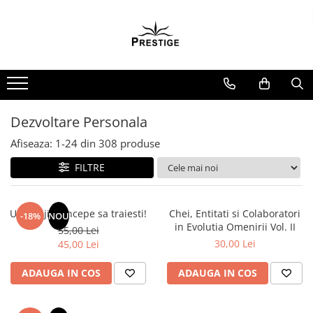
Toate Produsele
Noutati
Promotii
Pachete Speciale Carti
Dezvoltare Personala
Spiritualitate - Ezoterism
Afiseaza:
1-
24
din
308
produse
AngelConnection
FILTRE
Arte Divinatorii
Astrologie
Chiromantie
Uita grijile, incepe sa traiesti!
Chei, Entitati si Colaboratori
-18%
NOU
in Evolutia Omenirii Vol. II
55,00 Lei
Dezvoltare Spirituala
30,00 Lei
45,00 Lei
KidConnection
ADAUGA IN COS
ADAUGA IN COS
Minte Corp
New Illuminati Files