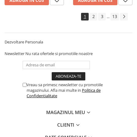
ADAUGA IN COS
ADAUGA IN COS
Cadouri
Carti in dar
1
2
3
13
...
Carti pentru copii
Beletristica
Literatura Romana
Dezvoltare Personala
Literatura Universala
Newsletter
Nu rata ofertele si promotiile noastre
Poezie
SF & Fantasy
Carte Prescolara, Joc
Carti cartonate
Vreau sa primesc newsletter cu promotiile
magazinului. Afla mai multe in
Politica de
Descopera lumea
Confidentialitate
Descopera si invata
Din ograda
MAGAZINUL MEU
Povesti pe roti
Primele notiuni
CLIENTI
Carti de colorat