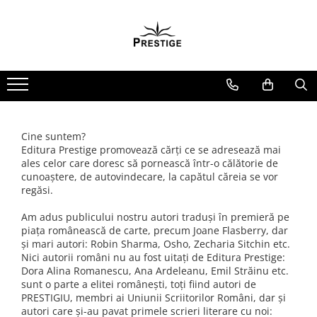
Toate Produsele
Noutati
Promotii
Pachete Speciale Carti
Spiritualitate - Ezoterism
Cine suntem?
AngelConnection
Editura Prestige promovează cărți ce se adresează mai
ales celor care doresc să pornească într-o călătorie de
Arte Divinatorii
cunoaștere, de autovindecare, la capătul căreia se vor
regăsi.
Astrologie
Chiromantie
Am adus publicului nostru autori traduși în premieră pe
piața românească de carte, precum Joane Flasberry, dar
Dezvoltare Spirituala
și mari autori: Robin Sharma, Osho, Zecharia Sitchin etc.
Nici autorii români nu au fost uitați de Editura Prestige:
KidConnection
Dora Alina Romanescu, Ana Ardeleanu, Emil Străinu etc.
Minte Corp
sunt o parte a elitei românești, toți fiind autori de
PRESTIGIU, membri ai Uniunii Scriitorilor Români, dar și
New Illuminati Files
autori care și-au pavat primele scrieri literare cu noi: