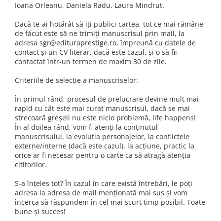
Ioana Orleanu, Daniela Radu, Laura Mindrut.
Numerologie
Paranormal
Dacă te-ai hotărât să iți publici cartea, tot ce mai rămâne
de făcut este să ne trimiți manuscrisul prin mail, la
Parapsihologie
adresa sgr@edituraprestige.ro, împreună cu datele de
Ramtha
contact și un CV literar, dacă este cazul, și o să fii
contactat într-un termen de maxim 30 de zile.
Audiobook
ReConnect
Criteriile de selecție a manuscriselor:
Religie
În primul rând, procesul de prelucrare devine mult mai
rapid cu cât este mai curat manuscrisul, dacă se mai
Crestinism
strecoară greșeli nu este nicio problemă, life happens!
ScienceConnection
În al doilea rând, vom fi atenți la conținutul
manuscrisului, la evoluția personajelor, la conflictele
SelfConnect
externe/interne (dacă este cazul), la acțiune, practic la
SelfHealing
orice ar fi necesar pentru o carte ca să atragă atenția
cititorilor.
Vindecare Spirituala
S-a înțeles tot? În cazul în care există întrebări, le poți
Sanatate
adresa la adresa de mail menționată mai sus și vom
Diete
încerca să răspundem în cel mai scurt timp posibil. Toate
bune și succes!
Gastronomik