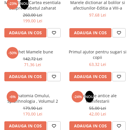
Instrumente de scris
Puzzle-uri
COLOREAZA CU PRIETENII
Mayo Clinic. Cartea esentiala
Marele dictionar al bolilor si
-23%
NOU
Audiobook
despre diabetul zaharat
afectiunilor-Editia a VIII-a
Instrumente si Truse Geometrie
Senzatii/Thriller
De colorat
Puzzle
ReConnect
260,00 Lei
97,68 Lei
Seturi scolare
Pot desena minunat
SF & Fantasy
Puzzle 3D Lemn
199,00 Lei
Religie
Calculator
Sa coloram cu Nicol
Teatru
Crestinism
Consumabile & Accesorii
Carti educative
ADAUGA IN COS
ADAUGA IN COS
Teens Book Club
ScienceConnection
Codul copiilor de succes
Umor
SelfConnect
Copii 0-7 ani
Pachet Mamele bune
Primul ajutor pentru sugari si
-50%
SelfHealing
copii
142,72 Lei
Clubul Premiantilor
63,32 Lei
71,36 Lei
Vindecare Spirituala
Super pitici 2-5 ani
Culegeri Auxiliare
ADAUGA IN COS
ADAUGA IN COS
Dezvoltare personala
Dictionare
Anatomia Omului,
Secretele antice ale
-6%
-24%
NOU
Splanhnologia , Volumul 2
manifestarii
Enciclopedii
179,90 Lei
55,00 Lei
Kids Book Club
170,00 Lei
42,00 Lei
Legende istorice
ADAUGA IN COS
ADAUGA IN COS
Literatura Scolara