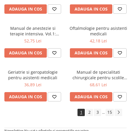
ADAUGA IN COS
ADAUGA IN COS
Manual de anestezie si
Oftalmologie pentru asistenti
terapie intensiva. Vol.1:
medicali
Anestezie
52,75 Lei
42,18 Lei
ADAUGA IN COS
ADAUGA IN COS
Geriatrie si geropatologie
Manual de specialitati
pentru asistenti medicali
chirurgicale pentru scolile
sanitare postliceale si
36,89 Lei
68,61 Lei
asistenti medicali
ADAUGA IN COS
ADAUGA IN COS
1
2
3
15
...
Newsletter
Nu rata ofertele si promotiile noastre