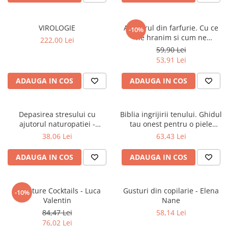
Povesti ilustrate
Povesti - Basme - Legende
VIROLOGIE
Adevarul din farfurie. Cu ce
-10%
Realitatea Augmentata
ne hranim si cum ne
222,00 Lei
afecteaza viata
59,90 Lei
Religie pentru copii
53,91 Lei
ScienceConnection
ADAUGA IN COS
ADAUGA IN COS
TP ROLL
Depasirea stresului cu
Biblia ingrijirii tenului. Ghidul
ajutorul naturopatiei -
tau onest pentru o piele
Michaela Girsch
minunata - Anjali Mahto
38,06 Lei
63,43 Lei
ADAUGA IN COS
ADAUGA IN COS
Signature Cocktails - Luca
Gusturi din copilarie - Elena
-10%
Valentin
Nane
84,47 Lei
58,14 Lei
76,02 Lei