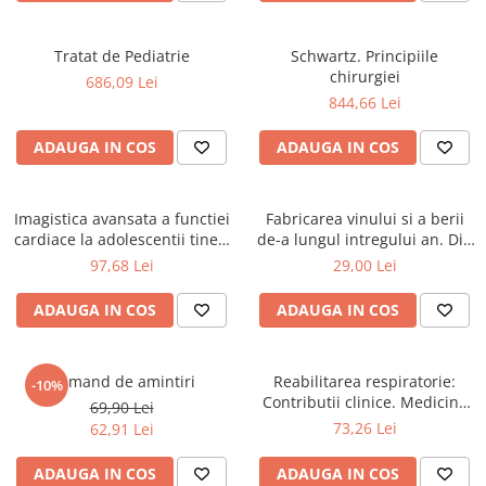
Elevi de 10 plus
Lecturi Scolare
Tratat de Pediatrie
Schwartz. Principiile
chirurgiei
686,09 Lei
Lumea Copilariei
844,66 Lei
Ma pregatesc pentru scoala
ADAUGA IN COS
ADAUGA IN COS
Manuale - Carte Scolara
Clasa a II-a
Clasa a III-a
Imagistica avansata a functiei
Fabricarea vinului si a berii
cardiace la adolescentii tineri
de-a lungul intregului an. Din
Clasa a IV-a
cu boala ficatului gras
fructe si plante de sezon
97,68 Lei
29,00 Lei
Clasa a V-a
nonalcoolic
Clasa a VI-a
ADAUGA IN COS
ADAUGA IN COS
Clasa a VII-a
Clasa a VIII-a
Flamand de amintiri
Reabilitarea respiratorie:
Clasa I
-10%
Contributii clinice. Medicina
69,90 Lei
Clasa pregatitoare
fizica in practica medicala
73,26 Lei
62,91 Lei
Limbi Straine
Povesti
ADAUGA IN COS
ADAUGA IN COS