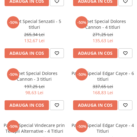
ADAUGA IN COS
ADAUGA IN COS
Elevi de 10 plus
Lecturi Scolare
Pachet Special Senzatii - 5
Pachet Special Dolores
-50%
-50%
Lumea Copilariei
titluri
Cannon - 4 titluri
Ma pregatesc pentru scoala
265,34 Lei
271,25 Lei
132,67 Lei
135,63 Lei
Manuale - Carte Scolara
Clasa a II-a
ADAUGA IN COS
ADAUGA IN COS
Clasa a III-a
Clasa a IV-a
Pachet Special Dolores
Pachet Special Edgar Cayce - 6
-50%
-50%
Clasa a V-a
Cannon - 3 titluri
titluri
Clasa a VI-a
197,25 Lei
337,65 Lei
Clasa a VII-a
98,63 Lei
168,83 Lei
Clasa a VIII-a
ADAUGA IN COS
ADAUGA IN COS
Clasa I
Clasa pregatitoare
Limbi Straine
Pachet Special Vindecare prin
Pachet Special Edgar Cayce - 4
-50%
-50%
Terapii Alternative - 4 Titluri
Titluri
Povesti