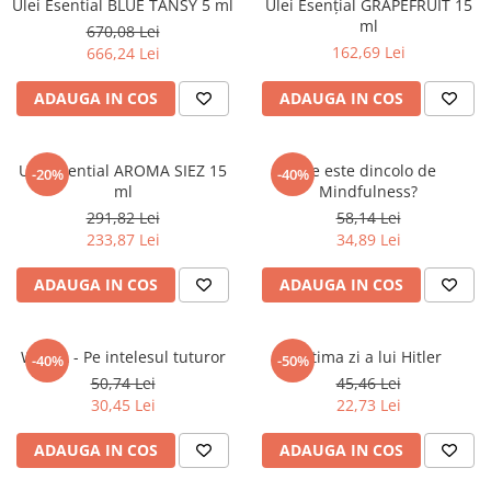
Ulei Esential BLUE TANSY 5 ml
Ulei Esențial GRAPEFRUIT 15
ml
670,08 Lei
162,69 Lei
666,24 Lei
ADAUGA IN COS
ADAUGA IN COS
Ulei Esential AROMA SIEZ 15
Ce este dincolo de
-20%
-40%
ml
Mindfulness?
291,82 Lei
58,14 Lei
233,87 Lei
34,89 Lei
ADAUGA IN COS
ADAUGA IN COS
WICCA - Pe intelesul tuturor
Ultima zi a lui Hitler
-40%
-50%
50,74 Lei
45,46 Lei
30,45 Lei
22,73 Lei
ADAUGA IN COS
ADAUGA IN COS