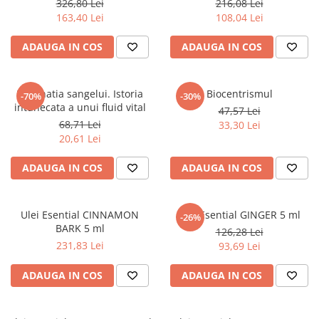
326,80 Lei
216,08 Lei
Povesti ilustrate
163,40 Lei
108,04 Lei
Povesti - Basme - Legende
ADAUGA IN COS
ADAUGA IN COS
Realitatea Augmentata
Religie pentru copii
Fascinatia sangelui. Istoria
Biocentrismul
ScienceConnection
-70%
-30%
intunecata a unui fluid vital
47,57 Lei
TP ROLL
68,71 Lei
33,30 Lei
20,61 Lei
ADAUGA IN COS
ADAUGA IN COS
Ulei Esential CINNAMON
Ulei Esential GINGER 5 ml
-26%
BARK 5 ml
126,28 Lei
231,83 Lei
93,69 Lei
ADAUGA IN COS
ADAUGA IN COS