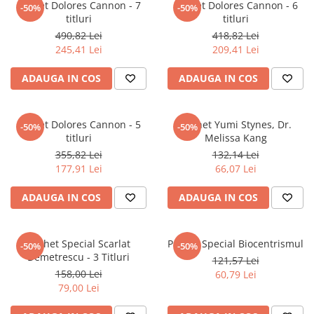
Instrumente de scris
Puzzle-uri
COLOREAZA CU PRIETENII
Pachet Dolores Cannon - 7
Pachet Dolores Cannon - 6
-50%
-50%
Audiobook
titluri
titluri
Instrumente si Truse Geometrie
Senzatii/Thriller
De colorat
Puzzle
ReConnect
490,82 Lei
418,82 Lei
Seturi scolare
Pot desena minunat
SF & Fantasy
Puzzle 3D Lemn
245,41 Lei
209,41 Lei
Religie
Calculator
Sa coloram cu Nicol
Teatru
Crestinism
Consumabile & Accesorii
Carti educative
ADAUGA IN COS
ADAUGA IN COS
Teens Book Club
ScienceConnection
Codul copiilor de succes
Umor
SelfConnect
Copii 0-7 ani
Pachet Dolores Cannon - 5
Pachet Yumi Stynes, Dr.
-50%
-50%
titluri
Melissa Kang
SelfHealing
Clubul Premiantilor
355,82 Lei
132,14 Lei
Vindecare Spirituala
Super pitici 2-5 ani
177,91 Lei
66,07 Lei
Culegeri Auxiliare
ADAUGA IN COS
ADAUGA IN COS
Dezvoltare personala
Dictionare
Pachet Special Scarlat
Pachet Special Biocentrismul
Enciclopedii
-50%
-50%
Demetrescu - 3 Titluri
121,57 Lei
Kids Book Club
158,00 Lei
60,79 Lei
79,00 Lei
Legende istorice
Literatura Scolara