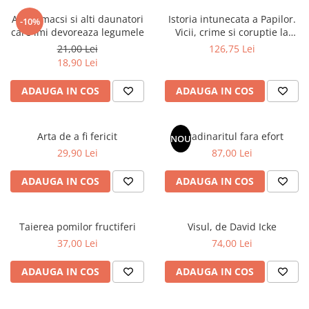
Instrumente de scris
Puzzle-uri
COLOREAZA CU PRIETENII
Audiobook
Adio limacsi si alti daunatori
Istoria intunecata a Papilor.
Instrumente si Truse Geometrie
Senzatii/Thriller
-10%
De colorat
Puzzle
care imi devoreaza legumele
Vicii, crime si coruptie la
ReConnect
Seturi scolare
Pot desena minunat
SF & Fantasy
Puzzle 3D Lemn
Vatican
21,00 Lei
126,75 Lei
Religie
Calculator
Sa coloram cu Nicol
18,90 Lei
Teatru
Crestinism
Consumabile & Accesorii
Carti educative
Teens Book Club
ADAUGA IN COS
ADAUGA IN COS
ScienceConnection
Codul copiilor de succes
Umor
SelfConnect
Copii 0-7 ani
SelfHealing
Arta de a fi fericit
Gradinaritul fara efort
NOU
Clubul Premiantilor
29,90 Lei
87,00 Lei
Vindecare Spirituala
Super pitici 2-5 ani
Culegeri Auxiliare
ADAUGA IN COS
ADAUGA IN COS
Dezvoltare personala
Dictionare
Taierea pomilor fructiferi
Visul, de David Icke
Enciclopedii
37,00 Lei
74,00 Lei
Kids Book Club
ADAUGA IN COS
ADAUGA IN COS
Legende istorice
Literatura Scolara