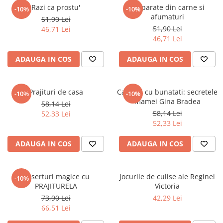
Povesti ilustrate
Razi ca prostu'
Preparate din carne si
-10%
-10%
afumaturi
51,90 Lei
Povesti - Basme - Legende
51,90 Lei
46,71 Lei
Realitatea Augmentata
46,71 Lei
Religie pentru copii
ADAUGA IN COS
ADAUGA IN COS
ScienceConnection
TP ROLL
Prajituri de casa
Camara cu bunatati: secretele
-10%
-10%
mamei Gina Bradea
58,14 Lei
58,14 Lei
52,33 Lei
52,33 Lei
ADAUGA IN COS
ADAUGA IN COS
Deserturi magice cu
Jocurile de culise ale Reginei
-10%
PRAJITURELA
Victoria
73,90 Lei
42,29 Lei
66,51 Lei