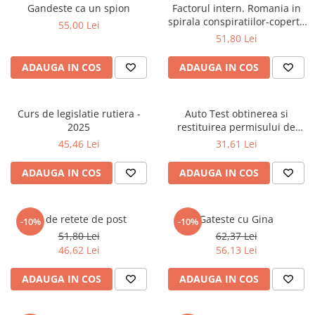
Gandeste ca un spion
Factorul intern. Romania in
Elevi de 10 plus
spirala conspiratiilor-coperta
55,00 Lei
usor deteriorata
Lecturi Scolare
51,80 Lei
Lumea Copilariei
ADAUGA IN COS
ADAUGA IN COS
Ma pregatesc pentru scoala
Manuale - Carte Scolara
Curs de legislatie rutiera -
Auto Test obtinerea si
Clasa a II-a
2025
restituirea permisului de
Clasa a III-a
conducere, 13 din 15 -
45,46 Lei
31,61 Lei
National
Clasa a IV-a
ADAUGA IN COS
ADAUGA IN COS
Clasa a V-a
Clasa a VI-a
Clasa a VII-a
52 de retete de post
Gateste cu Gina
-10%
-10%
Clasa a VIII-a
51,80 Lei
62,37 Lei
Clasa I
46,62 Lei
56,13 Lei
Clasa pregatitoare
ADAUGA IN COS
ADAUGA IN COS
Limbi Straine
Povesti