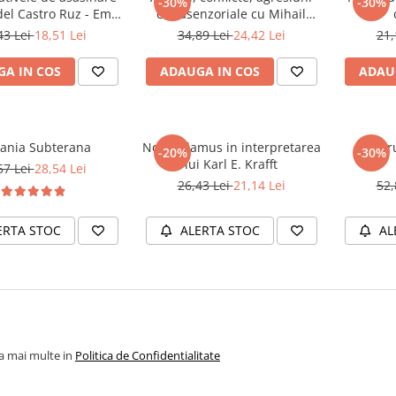
-30%
-30%
idel Castro Ruz - Emil
extrasenzoriale cu Mihail
Strainu
Vinogradov
43 Lei
18,51 Lei
34,89 Lei
24,42 Lei
21,
A IN COS
ADAUGA IN COS
ADAU
ania Subterana
Nostradamus in interpretarea
Dosaru
-20%
-30%
lui Karl E. Krafft
57 Lei
28,54 Lei
26,43 Lei
21,14 Lei
52,
ERTA STOC
ALERTA STOC
AL
la mai multe in
Politica de Confidentialitate