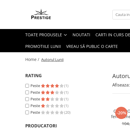
Toate Produsele
Noutati
TOATE PRODUSELE
NOUTATI
CARTI IN CURS DE
Promotii
Pachete Speciale Carti
PROMOTIILE LUNII
VREAU SĂ PUBLIC O CARTE
Spiritualitate - Ezoterism
Home /
Autorul Lunii
AngelConnection
Arte Divinatorii
Autoru
RATING
Astrologie
Afiseaza:
Peste
(1)
Chiromantie
Peste
(1)
Dezvoltare Spirituala
Peste
(1)
Peste
(1)
KidConnection
CONTRO
Peste
(20)
-20%
Minte Corp
fenomene
prin in
104,
New Illuminati Files
PRODUCATORI