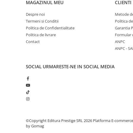
MAGAZINUL MEU
CLIENTI
Literatura Romana
Literatura Universala
Despre noi
Metode de
Poezie
Termeni si Conditii
Politica d
Politica de Confidentialitate
Garantia 
Romane de dragoste, Carti
Politica de livrare
Formular 
romantice
Contact
ANPC
Senzatii/Dragoste
ANPC - SA
Senzatii/Erotic
Senzatii/Suspans
SOCIAL
URMARESTE-NE IN SOCIAL MEDIA
Senzatii/Thriller
SF & Fantasy
Teatru
Teens Book Club
Umor
Birotica & Papetarie
©Copyright Editura Prestige SRL 2026
Platforma E-commerc
by Gomag
Adezivi si benzi adezive