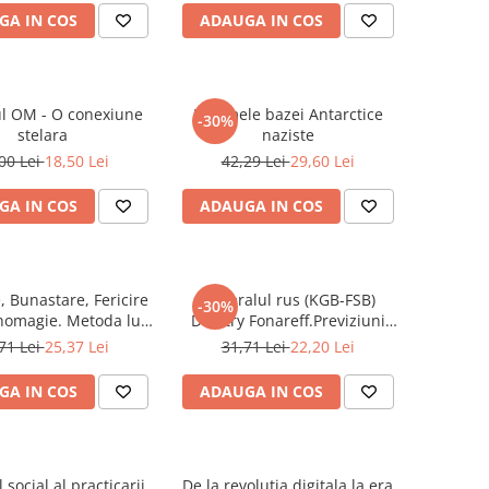
GA IN COS
ADAUGA IN COS
ul OM - O conexiune
Enigmele bazei Antarctice
-30%
stelara
naziste
00 Lei
18,50 Lei
42,29 Lei
29,60 Lei
GA IN COS
ADAUGA IN COS
, Bunastare, Fericire
Generalul rus (KGB-FSB)
-30%
homagie. Metoda lui
Dimitry Fonareff.Previziuni
Iskander Djin
despre Viitorul Lumii si al
71 Lei
25,37 Lei
31,71 Lei
22,20 Lei
Romaniei
GA IN COS
ADAUGA IN COS
 social al practicarii
De la revolutia digitala la era