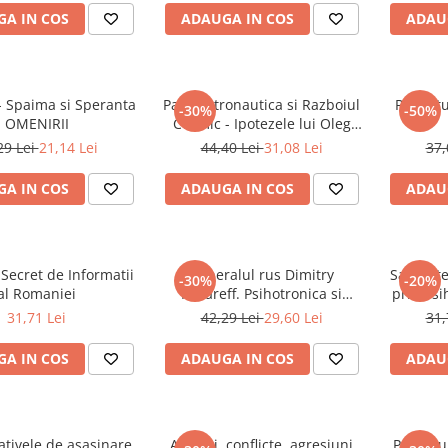
A IN COS
ADAUGA IN COS
ADAU
- Spaima si Speranta
Paleoastronautica si Razboiul
Proiect
-30%
-50%
OMENIRII
Cosmic - Ipotezele lui Oleg
Feighin
29 Lei
21,14 Lei
44,40 Lei
31,08 Lei
37,
A IN COS
ADAUGA IN COS
ADAU
 Secret de Informatii
Generalul rus Dimitry
Sanatate
-30%
-20%
al Romaniei
Fonareff. Psihotronica si
prin Psi
Metacontactul
31,71 Lei
42,29 Lei
29,60 Lei
31,
A IN COS
ADAUGA IN COS
ADAU
ativele de asasinare
Atacuri, conflicte, agresiuni
Pericolul