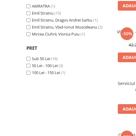
Numerologie
ADAUG
AMRATRA
(1)
Paranormal
Emil Strainu
(15)
Emil Strainu, Dragos Andrei Sarbu
(1)
Parapsihologie
Emil Strainu, Vlad-Ionut Musceleanu
(2)
Ramtha
VIRUSUL 
-50%
Mircea Ciuhrii, Viorica Puiu
(1)
Audiobook
42,
PRET
ReConnect
ADAUG
Religie
Sub 50 Lei
(16)
50 Lei - 100 Lei
(3)
Crestinism
100 Lei - 150 Lei
(1)
ScienceConnection
Serviciul
SelfConnect
SelfHealing
Vindecare Spirituala
ADAUG
Sanatate
Diete
Gastronomik
CIA.Tent