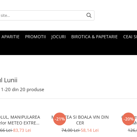
 APARITIE
PROMOTII
JOCURI
BIROTICA & PAPETARIE
CEAI S
l Lunii
1-
20
din
20
produse
LUL, MANIPULAREA
MOARTEA SI BOALA VIN DIN
Ceauses
-21%
-20%
lor METEO EXTREME
CER
Mu
terventii active in
66 Lei
83,73 Lei
74,00 Lei
58,14 Lei
126,
atmosfera