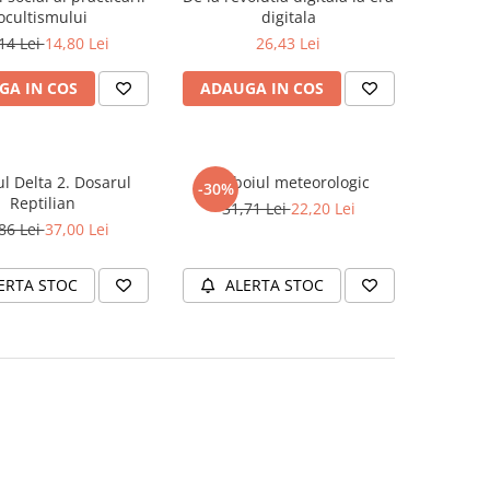
ocultismului
digitala
14 Lei
14,80 Lei
26,43 Lei
GA IN COS
ADAUGA IN COS
l Delta 2. Dosarul
Razboiul meteorologic
-30%
Reptilian
31,71 Lei
22,20 Lei
86 Lei
37,00 Lei
ERTA STOC
ALERTA STOC