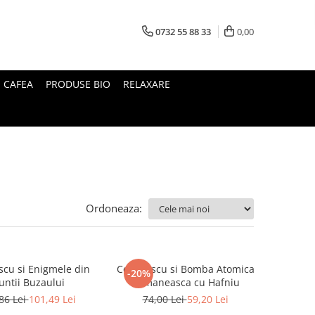
0732 55 88 33
0,00
I CAFEA
PRODUSE BIO
RELAXARE
Ordoneaza:
cu si Enigmele din
Ceausescu si Bomba Atomica
-20%
ntii Buzaului
Romaneasca cu Hafniu
86 Lei
101,49 Lei
74,00 Lei
59,20 Lei