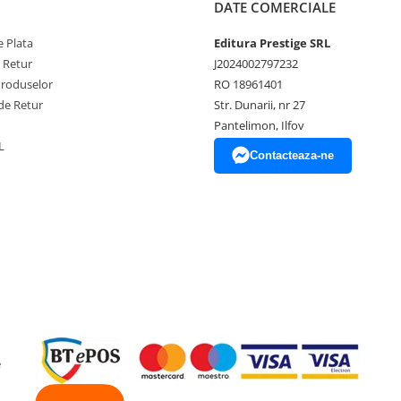
DATE COMERCIALE
 Plata
Editura Prestige SRL
e Retur
J2024002797232
Produselor
RO 18961401
de Retur
Str. Dunarii, nr 27
Pantelimon, Ilfov
L
Contacteaza-ne
e