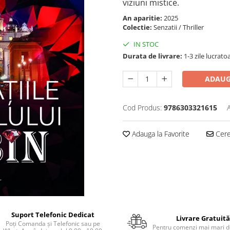
viziuni mistice.
An aparitie:
2025
Colectie:
Senzatii / Thriller
IN STOC
Durata de livrare:
1-3 zile lucrato
ADAUG
Cod Produs:
9786303321615
Adauga la Favorite
Cere 
Suport Telefonic Dedicat
Livrare Gratuită
Poți Comanda și Telefonic sau pe
Pentru comenzi mai mari de