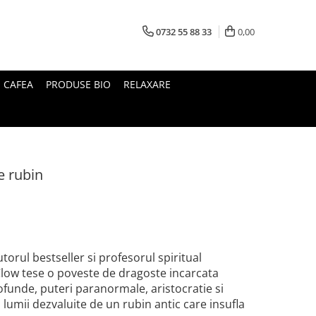
0732 55 88 33
0,00
I CAFEA
PRODUSE BIO
RELAXARE
de rubin
autorul bestseller si profesorul spiritual
ow tese o poveste de dragoste incarcata
ofunde, puteri paranormale, aristocratie si
lumii dezvaluite de un rubin antic care insufla