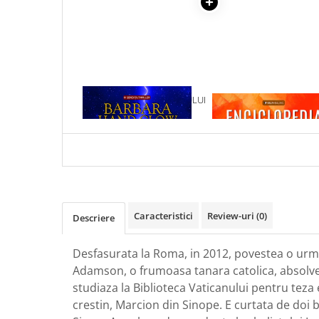
Articole Birotica
Accesorii Arhivare
Calculator
Hartie si Accesorii
Instrumente de scris
1 x REVELATIILE CRISTALULUI
1 x ENCICLOPEDIA
Organizare si Arhivare
DE RUBIN
CRISTALELOR
Seturi birotica
Articole scolare
Arta
Caiete si Carnetele scolare
Coperti, Mape, Etichete
Caracteristici
Review-uri
(0)
Descriere
Ghiozdane si Penare scolare
Instrumente de scris
Desfasurata la Roma, in 2012, povestea o ur
Instrumente si Truse Geometrie
Adamson, o frumoasa tanara catolica, absolv
Seturi scolare
studiaza la Biblioteca Vaticanului pentru teza 
Calculator
crestin, Marcion din Sinope. E curtata de doi b
Consumabile & Accesorii