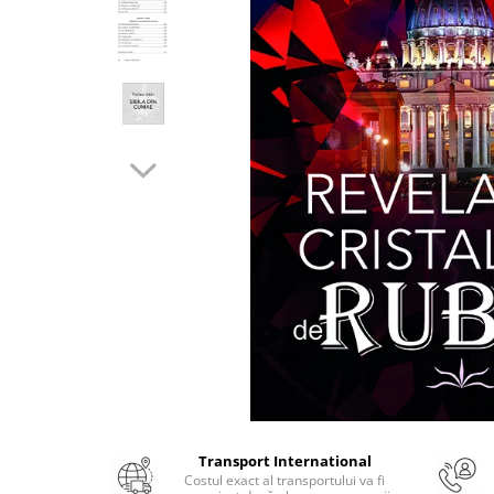
Numerologie
Paranormal
Parapsihologie
Ramtha
Audiobook
ReConnect
Religie
Crestinism
ScienceConnection
SelfConnect
SelfHealing
Vindecare Spirituala
Sanatate
Diete
Transport International
Gastronomik
Costul exact al transportului va fi