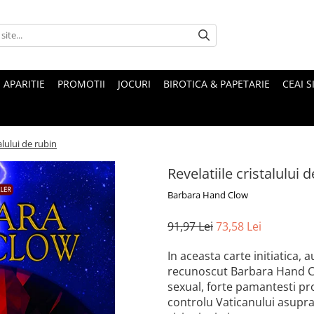
 APARITIE
PROMOTII
JOCURI
BIROTICA & PAPETARIE
CEAI S
alului de rubin
Revelatiile cristalului 
Barbara Hand Clow
91,97 Lei
73,58 Lei
In aceasta carte initiatica, 
recunoscut Barbara Hand Cl
sexual, forte pamantesti pr
controlu Vaticanului asupra 