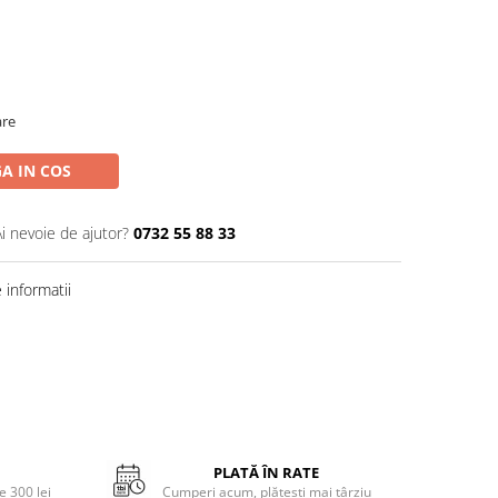
are
A IN COS
Ai nevoie de ajutor?
0732 55 88 33
informatii
PLATĂ ÎN RATE
 300 lei
Cumperi acum, plătești mai târziu