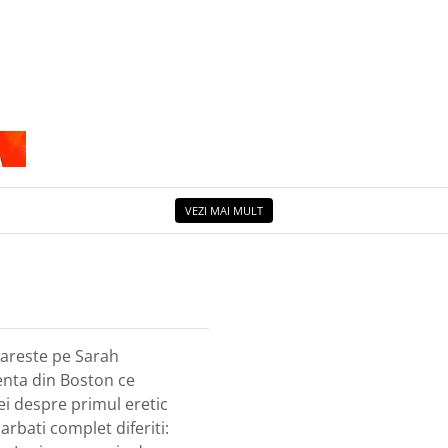
VEZI MAI MULT
mareste pe Sarah
enta din Boston ce
ei despre primul eretic
arbati complet diferiti: