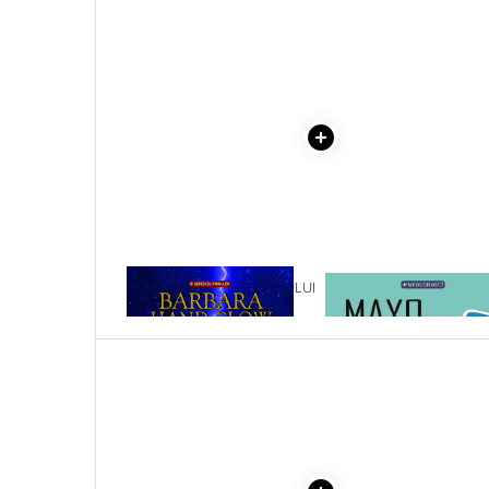
Literatura Romana
Literatura Universala
Poezie
Romane de dragoste, Carti
romantice
Senzatii/Dragoste
Senzatii/Erotic
Senzatii/Suspans
Senzatii/Thriller
1 x REVELATIILE CRISTALULUI
1 x MAYO CLINIC. CART
SF & Fantasy
DE RUBIN
ESENTIALA DESPRE DIAB
ZAHARAT
Teatru
Teens Book Club
Umor
Birotica & Papetarie
Adezivi si benzi adezive