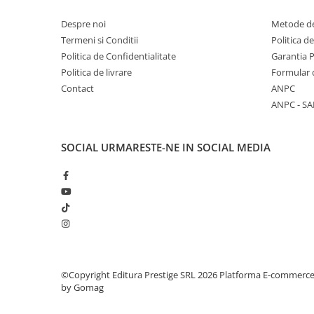
Elevi de 10 plus
Despre noi
Metode de
Barbara Hand Clow este un astrolog recunoscu
Lecturi Scolare
Termeni si Conditii
Politica d
de ceremonii, autor si cer­cetator al Calendaru
Politica de Confidentialitate
Garantia 
Lumea Copilariei
numeroase includ Revelations of the Aquarian
Politica de livrare
Formular 
Ma pregatesc pentru scoala
Source, The Pleiadian Agenda, Alchemy of Ni
Contact
ANPC
the Planetary Mind si The Mayan Code.
Manuale - Carte Scolara
ANPC - SA
Clasa a II-a
Clasa a III-a
SOCIAL
URMARESTE-NE IN SOCIAL MEDIA
Clasa a IV-a
Clasa a V-a
Clasa a VI-a
Clasa a VII-a
Clasa a VIII-a
Clasa I
Clasa pregatitoare
©Copyright Editura Prestige SRL 2026
Platforma E-commerc
Limbi Straine
by Gomag
Povesti