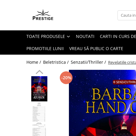
Toate Produsele
Noutati
TOATE PRODUSELE
NOUTATI
CARTI IN CURS DE
Promotii
Pachete Speciale Carti
PROMOTIILE LUNII
VREAU SĂ PUBLIC O CARTE
Spiritualitate - Ezoterism
Home /
Beletristica /
Senzatii/Thriller /
Revelatiile crist
AngelConnection
Arte Divinatorii
-20%
Astrologie
Chiromantie
Dezvoltare Spirituala
KidConnection
Minte Corp
New Illuminati Files