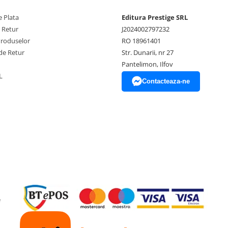
 Plata
Editura Prestige SRL
t international, profesor
e Retur
J2024002797232
lui Mayas. Cartile ei
Produselor
RO 18961401
 Age, Revelations from
de Retur
Str. Dunarii, nr 27
ne Dimensions, Awakening
Pantelimon, Ilfov
L
Contacteaza-ne
e