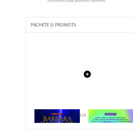
comunicat după plasarea comenzii.
Masaj
MedConnect
Medicina & Farmacie
PACHETE SI PROMOTII
Medicina Pentru Toti
SealfHealing
Sport
Starea de bine
Terapii Alternative
AudioBook
Beletristica
Biografii, Memorii, Jurnale
Carti erotice
Carti pentru Adolescenti, Young
1 x REVELATIILE CRISTALULUI
1 x VINDECAREA COPILU
Adult
DE RUBIN
INTERIOR
Crime, Thriller, Mistery