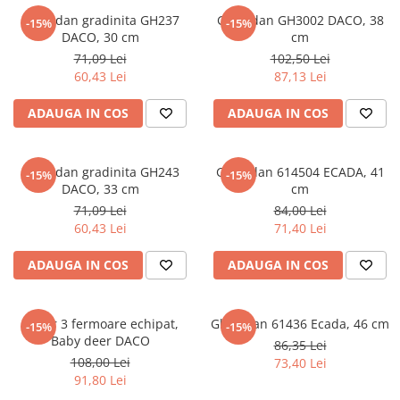
Articole Birotica
Ghiozdan gradinita GH237
Ghiozdan GH3002 DACO, 38
-15%
-15%
DACO, 30 cm
cm
Accesorii Arhivare
71,09 Lei
102,50 Lei
Calculator
60,43 Lei
87,13 Lei
Hartie si Accesorii
Instrumente de scris
ADAUGA IN COS
ADAUGA IN COS
Organizare si Arhivare
Seturi birotica
Ghiozdan gradinita GH243
Ghiozdan 614504 ECADA, 41
-15%
-15%
Articole scolare
DACO, 33 cm
cm
Arta
71,09 Lei
84,00 Lei
Caiete si Carnetele scolare
60,43 Lei
71,40 Lei
Coperti, Mape, Etichete
ADAUGA IN COS
ADAUGA IN COS
Ghiozdane si Penare scolare
Instrumente de scris
Instrumente si Truse Geometrie
Penar 3 fermoare echipat,
Ghiozdan 61436 Ecada, 46 cm
-15%
-15%
Baby deer DACO
Seturi scolare
86,35 Lei
108,00 Lei
73,40 Lei
Calculator
91,80 Lei
Consumabile & Accesorii