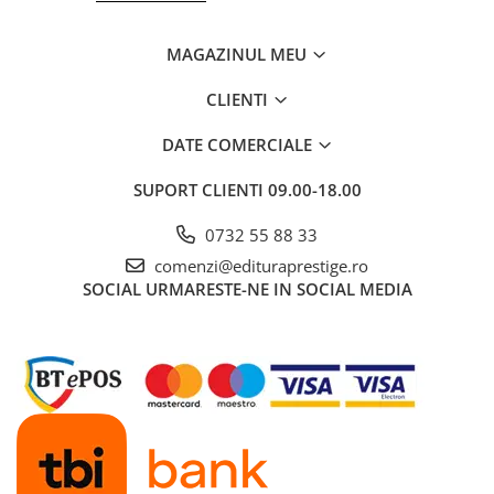
COLOREAZA CU PRIETENII
De colorat
MAGAZINUL MEU
Pot desena minunat
CLIENTI
Sa coloram cu Nicol
Carti educative
DATE COMERCIALE
Codul copiilor de succes
SUPORT CLIENTI
09.00-18.00
Copii 0-7 ani
Clubul Premiantilor
0732 55 88 33
Super pitici 2-5 ani
comenzi@edituraprestige.ro
SOCIAL
URMARESTE-NE IN SOCIAL MEDIA
Culegeri Auxiliare
Dezvoltare personala
Dictionare
Enciclopedii
Kids Book Club
Legende istorice
Literatura Scolara