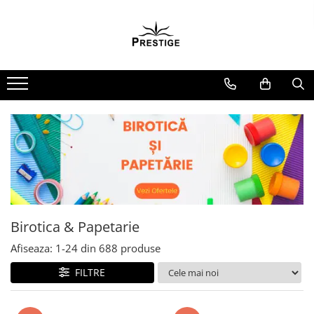
Toate Produsele
Noutati
Promotii
Pachete Speciale Carti
Spiritualitate - Ezoterism
AngelConnection
Arte Divinatorii
Astrologie
Chiromantie
Birotica & Papetarie
Dezvoltare Spirituala
Afiseaza:
1-
24
din
688
produse
KidConnection
FILTRE
Minte Corp
New Illuminati Files