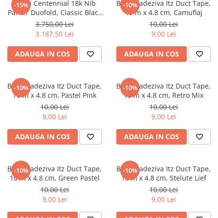
Stilou Centennial 18k Nib
Banda adeziva Itz Duct Tape,
-15%
-10%
Numerologie
Parker Duofold, Classic Black
10 m x 4.8 cm, Camuflaj
Paranormal
Gt
3.750,00 Lei
10,00 Lei
3.187,50 Lei
9,00 Lei
Parapsihologie
Ramtha
ADAUGA IN COS
ADAUGA IN COS
Audiobook
ReConnect
Banda adeziva Itz Duct Tape,
Banda adeziva Itz Duct Tape,
-10%
-10%
Religie
10 m x 4.8 cm, Pastel Pink
10 m x 4.8 cm, Retro Mix
10,00 Lei
10,00 Lei
Crestinism
9,00 Lei
9,00 Lei
ScienceConnection
ADAUGA IN COS
ADAUGA IN COS
SelfConnect
SelfHealing
Vindecare Spirituala
Banda adeziva Itz Duct Tape,
Banda adeziva Itz Duct Tape,
-10%
-10%
10 m x 4.8 cm, Green Pastel
10 m x 4.8 cm, Stelute Lief
Sanatate
10,00 Lei
10,00 Lei
Diete
9,00 Lei
9,00 Lei
Gastronomik