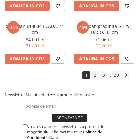
ADAUGA IN COS
ADAUGA IN COS
Cadouri
Carti in dar
Carti pentru copii
Ghiozdan 614004 ECADA, 41
Ghiozdan gradinita GH291
-15%
-15%
Beletristica
cm
DACO, 33 cm
84,00 Lei
71,06 Lei
Literatura Romana
71,40 Lei
60,40 Lei
Literatura Universala
Poezie
ADAUGA IN COS
ADAUGA IN COS
SF & Fantasy
Carte Prescolara, Joc
1
2
3
29
...
Carti cartonate
Descopera lumea
Newsletter
Nu rata ofertele si promotiile noastre
Descopera si invata
Din ograda
Povesti pe roti
Primele notiuni
Vreau sa primesc newsletter cu promotiile
magazinului. Afla mai multe in
Politica de
Carti de colorat
Confidentialitate