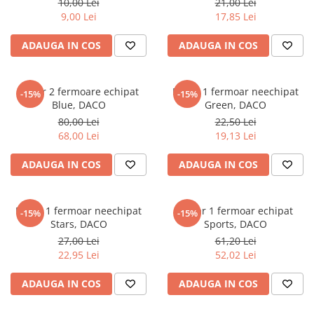
10,00 Lei
21,00 Lei
Literatura Romana
9,00 Lei
17,85 Lei
Literatura Universala
ADAUGA IN COS
ADAUGA IN COS
Poezie
Romane de dragoste, Carti
romantice
Penar 2 fermoare echipat
Penar 1 fermoar neechipat
-15%
-15%
Blue, DACO
Green, DACO
Senzatii/Dragoste
80,00 Lei
22,50 Lei
Senzatii/Erotic
68,00 Lei
19,13 Lei
Senzatii/Suspans
ADAUGA IN COS
ADAUGA IN COS
Senzatii/Thriller
SF & Fantasy
Penar 1 fermoar neechipat
Penar 1 fermoar echipat
-15%
-15%
Teatru
Stars, DACO
Sports, DACO
Teens Book Club
27,00 Lei
61,20 Lei
22,95 Lei
52,02 Lei
Umor
Birotica & Papetarie
ADAUGA IN COS
ADAUGA IN COS
Adezivi si benzi adezive