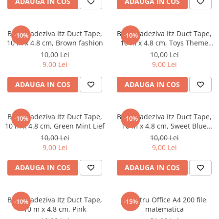
ADAUGA IN COS
ADAUGA IN COS
Masaj
MedConnect
Banda adeziva Itz Duct Tape,
Banda adeziva Itz Duct Tape,
-10%
-10%
Medicina & Farmacie
10 m x 4.8 cm, Brown fashion
10 m x 4.8 cm, Toys Theme
Bike
Medicina Pentru Toti
10,00 Lei
10,00 Lei
9,00 Lei
9,00 Lei
SealfHealing
Sport
ADAUGA IN COS
ADAUGA IN COS
Starea de bine
Terapii Alternative
Banda adeziva Itz Duct Tape,
Banda adeziva Itz Duct Tape,
-10%
-10%
10 m x 4.8 cm, Green Mint Lief
10 m x 4.8 cm, Sweet Blue
AudioBook
Star Lief
10,00 Lei
10,00 Lei
Beletristica
9,00 Lei
9,00 Lei
Biografii, Memorii, Jurnale
ADAUGA IN COS
ADAUGA IN COS
Carti erotice
Carti pentru Adolescenti, Young
Adult
Banda adeziva Itz Duct Tape,
Registru Office A4 200 file
-10%
-15%
Crime, Thriller, Mistery
10 m x 4.8 cm, Pink
matematica