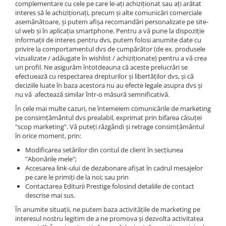
complementare cu cele pe care le-ați achiziționat sau ați arătat
interes să le achiziționați, precum și alte comunicări comerciale
asemănătoare, și putem afișa recomandări personalizate pe site-
ul web și în aplicația smartphone. Pentru a vă pune la dispoziție
informații de interes pentru dvs, putem folosi anumite date cu
privire la comportamentul dvs de cumpărător (de ex. produsele
vizualizate / adăugate în wishlist / achiziționate) pentru a vă crea
un profil. Ne asigurăm întotdeauna că aceste prelucrări se
efectuează cu respectarea drepturilor și libertăților dvs, și că
deciziile luate în baza acestora nu au efecte legale asupra dvs și
nu vă afectează similar într-o măsură semnificativă.
În cele mai multe cazuri, ne întemeiem comunicările de marketing
pe consimțământul dvs prealabil, exprimat prin bifarea căsuței
"scop marketing". Vă puteți răzgândi și retrage consimțământul
în orice moment, prin:
Modificarea setărilor din contul de client în secțiunea
"Abonările mele";
Accesarea link-ului de dezabonare afișat în cadrul mesajelor
pe care le primiți de la noi; sau prin
Contactarea Editurii Prestige folosind detaliile de contact
descrise mai sus.
În anumite situații, ne putem baza activitățile de marketing pe
interesul nostru legitim de a ne promova și dezvolta activitatea