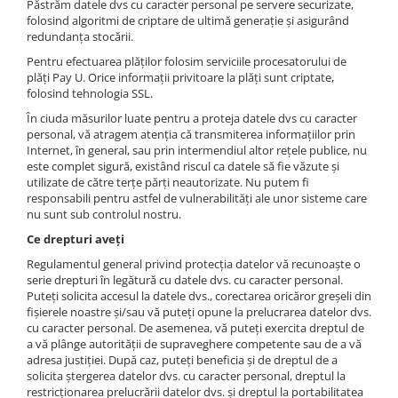
Păstrăm datele dvs cu caracter personal pe servere securizate,
folosind algoritmi de criptare de ultimă generație și asigurând
redundanța stocării.
Pentru efectuarea plăţilor folosim serviciile procesatorului de
plăţi Pay U. Orice informaţii privitoare la plăţi sunt criptate,
folosind tehnologia SSL.
În ciuda măsurilor luate pentru a proteja datele dvs cu caracter
personal, vă atragem atenţia că transmiterea informaţiilor prin
Internet, în general, sau prin intermendiul altor reţele publice, nu
este complet sigură, existând riscul ca datele să fie văzute şi
utilizate de către terţe părţi neautorizate. Nu putem fi
responsabili pentru astfel de vulnerabilități ale unor sisteme care
nu sunt sub controlul nostru.
Ce drepturi aveți
Regulamentul general privind protecția datelor vă recunoaște o
serie drepturi în legătură cu datele dvs. cu caracter personal.
Puteți solicita accesul la datele dvs., corectarea oricăror greșeli din
fișierele noastre și/sau vă puteți opune la prelucrarea datelor dvs.
cu caracter personal. De asemenea, vă puteți exercita dreptul de
a vă plânge autorității de supraveghere competente sau de a vă
adresa justiției. După caz, puteți beneficia și de dreptul de a
solicita ștergerea datelor dvs. cu caracter personal, dreptul la
restricționarea prelucrării datelor dvs. și dreptul la portabilitatea