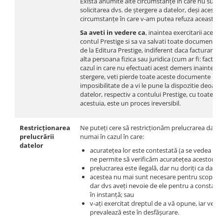
Există anumite alte circumstanțe în care nu sun
solicitarea dvs. de ștergere a datelor, deși aces
circumstanțe în care v-am putea refuza această s
Sa aveti in vedere ca
, inaintea exercitarii aces
contul Prestige si sa va salvati toate documente
de la Editura Prestige, indiferent daca facturarea
alta persoana fizica sau juridica (cum ar fi: facturi
cazul in care nu efectuati acest demers inainte d
stergere, veti pierde toate aceste documente iar 
imposibilitate de a vi le pune la dispozitie deoa
datelor, respectiv a contului Prestige, cu toate 
acestuia, este un proces ireversibil.
Restricționarea
Ne puteți cere să restricționăm prelucrarea date
prelucrării
numai în cazul în care:
datelor
acuratețea lor este contestată (a se vedea sec
ne permite să verificăm acuratețea acestora;
prelucrarea este ilegală, dar nu doriți ca datel
acestea nu mai sunt necesare pentru scopuril
dar dvs aveți nevoie de ele pentru a constata
în instanță; sau
v-ați exercitat dreptul de a vă opune, iar ver
prevalează este în desfășurare.