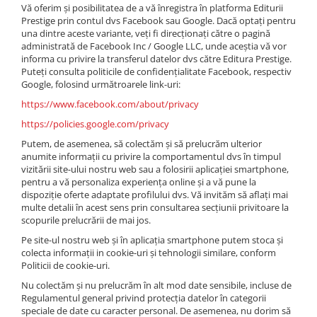
Vă oferim și posibilitatea de a vă înregistra în platforma Editurii
Povesti ilustrate
Prestige prin contul dvs Facebook sau Google. Dacă optați pentru
Povesti - Basme - Legende
una dintre aceste variante, veți fi direcționați către o pagină
administrată de Facebook Inc / Google LLC, unde aceștia vă vor
Realitatea Augmentata
informa cu privire la transferul datelor dvs către Editura Prestige.
Religie pentru copii
Puteți consulta politicile de confidențialitate Facebook, respectiv
Google, folosind următroarele link-uri:
ScienceConnection
https://www.facebook.com/about/privacy
TP ROLL
https://policies.google.com/privacy
Putem, de asemenea, să colectăm și să prelucrăm ulterior
anumite informații cu privire la comportamentul dvs în timpul
vizitării site-ului nostru web sau a folosirii aplicației smartphone,
pentru a vă personaliza experiența online și a vă pune la
dispoziție oferte adaptate profilului dvs. Vă invităm să aflați mai
multe detalii în acest sens prin consultarea secțiunii privitoare la
scopurile prelucrării de mai jos.
Pe site-ul nostru web și în aplicația smartphone putem stoca și
colecta informații in cookie-uri și tehnologii similare, conform
Politicii de cookie-uri.
Nu colectăm și nu prelucrăm în alt mod date sensibile, incluse de
Regulamentul general privind protecția datelor în categorii
speciale de date cu caracter personal. De asemenea, nu dorim să