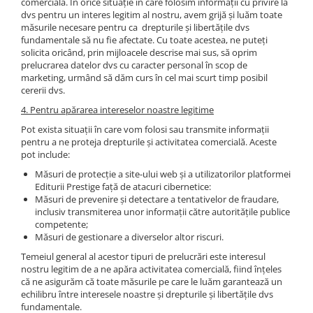
comercială. În orice situație în care folosim informații cu privire la
dvs pentru un interes legitim al nostru, avem grijă și luăm toate
măsurile necesare pentru ca drepturile și libertățile dvs
fundamentale să nu fie afectate. Cu toate acestea, ne puteți
solicita oricând, prin mijloacele descrise mai sus, să oprim
prelucrarea datelor dvs cu caracter personal în scop de
marketing, urmând să dăm curs în cel mai scurt timp posibil
cererii dvs.
4. Pentru apărarea intereselor noastre legitime
Pot exista situații în care vom folosi sau transmite informații
pentru a ne proteja drepturile și activitatea comercială. Aceste
pot include:
Măsuri de protecție a site-ului web și a utilizatorilor platformei
Editurii Prestige față de atacuri cibernetice:
Măsuri de prevenire și detectare a tentativelor de fraudare,
inclusiv transmiterea unor informații către autoritățile publice
competente;
Măsuri de gestionare a diverselor altor riscuri.
Temeiul general al acestor tipuri de prelucrări este interesul
nostru legitim de a ne apăra activitatea comercială, fiind înțeles
că ne asigurăm că toate măsurile pe care le luăm garantează un
echilibru între interesele noastre și drepturile și libertățile dvs
fundamentale.