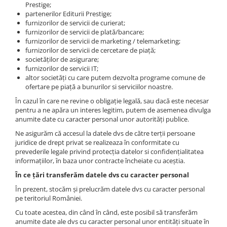
Prestige;
partenerilor Editurii Prestige;
furnizorilor de servicii de curierat;
furnizorilor de servicii de plată/bancare;
furnizorilor de servicii de marketing / telemarketing;
furnizorilor de servicii de cercetare de piață;
societăților de asigurare;
furnizorilor de servicii IT;
altor societăți cu care putem dezvolta programe comune de
ofertare pe piață a bunurilor si serviciilor noastre.
În cazul în care ne revine o obligație legală, sau dacă este necesar
pentru a ne apăra un interes legitim, putem de asemenea divulga
anumite date cu caracter personal unor autorități publice.
Ne asigurăm că accesul la datele dvs de către terții persoane
juridice de drept privat se realizeaza în conformitate cu
prevederile legale privind protecția datelor si confidențialitatea
informațiilor, în baza unor contracte încheiate cu aceștia.
În ce țări transferăm
datele dvs cu caracter personal
În prezent, stocăm și prelucrăm datele dvs cu caracter personal
pe teritoriul României.
Cu toate acestea, din când în când, este posibil să transferăm
anumite date ale dvs cu caracter personal unor entități situate în