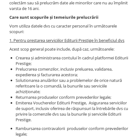
colectăm sau să prelucrăm date ale minorilor care nu au împlinit
varsta de 16 ani.
Care sunt scopurile și temeiurile prelucrării
Vom utiliza datele dvs cu caracter personal în următoarele
scopuri:
1. Pentru prestarea serviciilor Editurii Prestige
în beneficiul
dvs
Acest scop general poate include, după caz, următoarele:
Crearea și administrarea contului în cadrul platformei Editurii
Prestige;
Prelucrarea comenzilor, inclusiv preluarea, validarea,
expedierea și facturarea acestora;
Solutionarea anulărilor sau a problemelor de orice natură
referitoare la o comandă, la bunurile sau serviciile
achiziționate;
Returnarea produselor conform prevederilor legale;
Emiterea Voucherelor Editurii Prestige, Asigurarea serviciilor
de suport, inclusiv oferirea de răspunsuri la întrebările dvs cu
privire la comenzile dvs sau la bunurile și serviciile Editurii
Prestige.
Rambursarea contravalorii produselor conform prevederilor
legale;