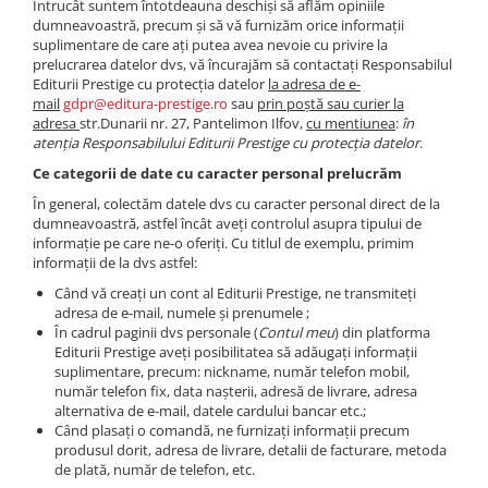
Întrucât suntem întotdeauna deschiși să aflăm opiniile
dumneavoastră, precum și să vă furnizăm orice informații
Elevi de 10 plus
suplimentare de care ați putea avea nevoie cu privire la
Lecturi Scolare
prelucrarea datelor dvs, vă încurajăm să contactați Responsabilul
Lumea Copilariei
Editurii Prestige cu protecția datelor
la adresa de e-
mail
gdpr@editura-prestige.ro
sau
prin poștă sau curier la
Ma pregatesc pentru scoala
adresa
str.Dunarii nr. 27, Pantelimon Ilfov,
cu mentiunea
:
în
atenția Responsabilului Editurii Prestige cu protecția datelor
.
Manuale - Carte Scolara
Ce categorii de date cu caracter personal prelucrăm
Clasa a II-a
În general, colectăm datele dvs cu caracter personal direct de la
Clasa a III-a
dumneavoastră, astfel încât aveți controlul asupra tipului de
Clasa a IV-a
informație pe care ne-o oferiți. Cu titlul de exemplu, primim
informații de la dvs astfel:
Clasa a V-a
Când vă creați un cont al Editurii Prestige, ne transmiteți
Clasa a VI-a
adresa de e-mail, numele și prenumele ;
Clasa a VII-a
În cadrul paginii dvs personale (
Contul meu
) din platforma
Editurii Prestige aveți posibilitatea să adăugați informații
Clasa a VIII-a
suplimentare, precum: nickname, număr telefon mobil,
Clasa I
număr telefon fix, data nașterii, adresă de livrare, adresa
alternativa de e-mail, datele cardului bancar etc.;
Clasa pregatitoare
Când plasați o comandă, ne furnizați informații precum
Limbi Straine
produsul dorit, adresa de livrare, detalii de facturare, metoda
Povesti
de plată, număr de telefon, etc.