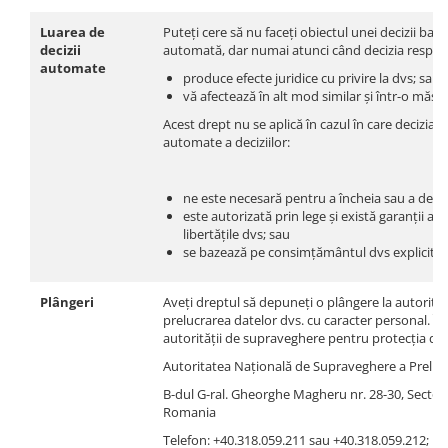
Luarea de
Puteți cere să nu faceți obiectul unei decizii baz
decizii
automată, dar numai atunci când decizia respect
automate
produce efecte juridice cu privire la dvs; sau
vă afectează în alt mod similar și într-o măsu
Acest drept nu se aplică în cazul în care decizia la
automate a deciziilor:
ne este necesară pentru a încheia sau a derul
este autorizată prin lege și există garanții ad
libertățile dvs; sau
se bazează pe consimțământul dvs explicit.
Plângeri
Aveți dreptul să depuneți o plângere la autorita
prelucrarea datelor dvs. cu caracter personal. Î
autorității de supraveghere pentru protecția da
Autoritatea Națională de Supraveghere a Prelucr
B-dul G-ral. Gheorghe Magheru nr. 28-30, Sector 
Romania
Telefon: +40.318.059.211 sau +40.318.059.212;