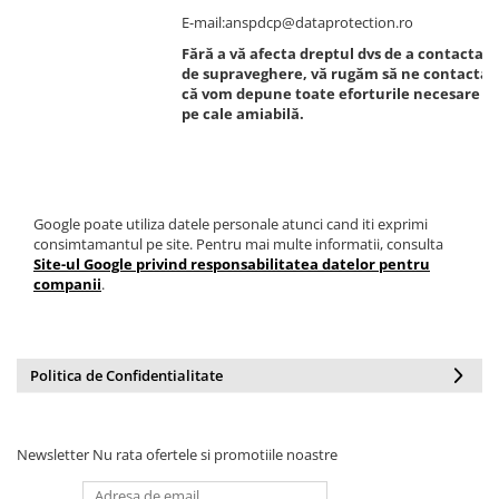
E-mail:anspdcp@dataprotection.ro
Fără a vă afecta dreptul dvs de a contacta 
de supraveghere, vă rugăm să ne contactați 
că vom depune toate eforturile necesare pe
pe cale amiabilă.
Google poate utiliza datele personale atunci cand iti exprimi
consimtamantul pe site. Pentru mai multe informatii, consulta
Site-ul Google privind responsabilitatea datelor pentru
companii
.
Politica de Confidentialitate
Newsletter
Nu rata ofertele si promotiile noastre