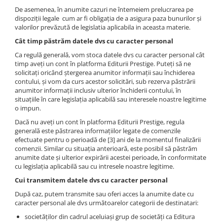
De asemenea, în anumite cazuri ne întemeiem prelucrarea pe
dispoziții legale cum ar fi obligația de a asigura paza bunurilor și
valorilor prevăzută de legislatia aplicabila in aceasta materie.
Cât timp păstrăm datele dvs cu caracter personal
Ca regulă generală, vom stoca datele dvs cu caracter personal cât
timp aveți un cont în platforma Editurii Prestige. Puteți să ne
solicitați oricând ștergerea anumitor informații sau închiderea
contului, și vom da curs acestor solicitări, sub rezerva păstrării
anumitor informații inclusiv ulterior închiderii contului, în
situațiile în care legislația aplicabilă sau interesele noastre legitime
o impun.
Dacă nu aveți un cont în platforma Editurii Prestige, regula
generală este păstrarea informațiilor legate de comenzile
efectuate pentru o perioadă de [3] ani de la momentul finalizării
comenzii. Similar cu situația anterioară, este posibil să păstrăm
anumite date și ulterior expirării acestei perioade, în conformitate
cu legislația aplicabilă sau cu intresele noastre legitime.
Cui transmitem datele dvs cu caracter personal
După caz, putem transmite sau oferi acces la anumite date cu
caracter personal ale dvs următoarelor categorii de destinatari:
societăților din cadrul aceluiași grup de societăți ca Editura