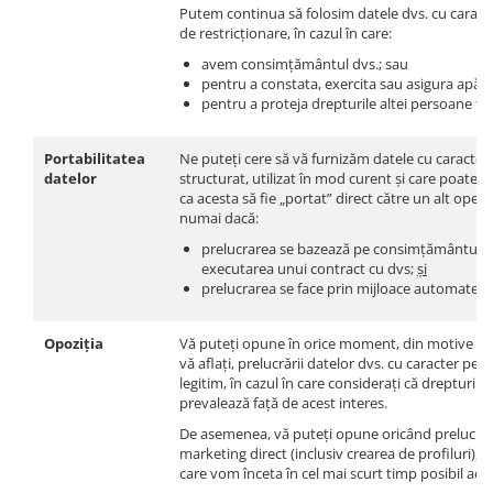
Putem continua să folosim datele dvs. cu caracte
de restricționare, în cazul în care:
avem consimțământul dvs.; sau
pentru a constata, exercita sau asigura apăra
pentru a proteja drepturile altei persoane fizi
Portabilitatea
Ne puteți cere să vă furnizăm datele cu caracter
datelor
structurat, utilizat în mod curent și care poate fi
ca acesta să fie „portat” direct către un alt opera
numai dacă:
prelucrarea se bazează pe consimțământul dv
executarea unui contract cu dvs;
și
prelucrarea se face prin mijloace automate.
Opoziția
Vă puteți opune în orice moment, din motive lega
vă aflați, prelucrării datelor dvs. cu caracter per
legitim, în cazul în care considerați că drepturile
prevalează față de acest interes.
De asemenea, vă puteți opune oricând prelucrări
marketing direct (inclusiv crearea de profiluri), 
care vom înceta în cel mai scurt timp posibil ace