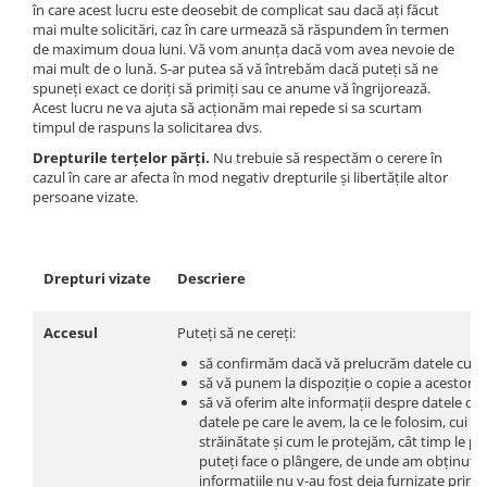
în care acest lucru este deosebit de complicat sau dacă ați făcut
mai multe solicitări, caz în care urmează să răspundem în termen
de maximum doua luni. Vă vom anunța dacă vom avea nevoie de
mai mult de o lună. S-ar putea să vă întrebăm dacă puteți să ne
spuneți exact ce doriți să primiți sau ce anume vă îngrijorează.
Acest lucru ne va ajuta să acționăm mai repede si sa scurtam
timpul de raspuns la solicitarea dvs.
Drepturile terțelor părți.
Nu trebuie să respectăm o cerere în
cazul în care ar afecta în mod negativ drepturile și libertățile altor
persoane vizate.
Drepturi vizate
Descriere
Accesul
Puteți să ne cereți:
să confirmăm dacă vă prelucrăm datele cu ca
să vă punem la dispoziție o copie a acestor d
să vă oferim alte informații despre datele dvs
datele pe care le avem, la ce le folosim, cui i
străinătate și cum le protejăm, cât timp le p
puteți face o plângere, de unde am obținut da
informațiile nu v-au fost deja furnizate prin 