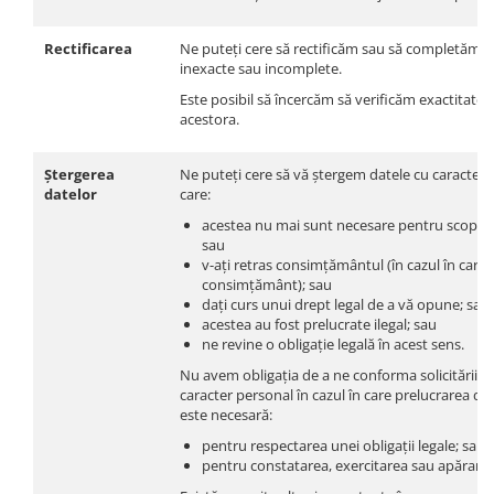
Rectificarea
Ne puteți cere să rectificăm sau să completăm d
inexacte sau incomplete.
Este posibil să încercăm să verificăm exactitatea 
acestora.
Ștergerea
Ne puteți cere să vă ștergem datele cu caracter 
datelor
care:
acestea nu mai sunt necesare pentru scopuril
sau
v-ați retras consimțământul (în cazul în care
consimțământ); sau
dați curs unui drept legal de a vă opune; sau
acestea au fost prelucrate ilegal; sau
ne revine o obligație legală în acest sens.
Nu avem obligația de a ne conforma solicitării dv
caracter personal în cazul în care prelucrarea da
este necesară:
pentru respectarea unei obligații legale; sau
pentru constatarea, exercitarea sau apărarea