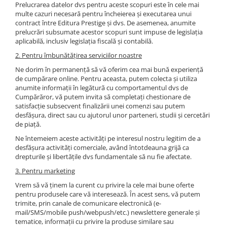
Prelucrarea datelor dvs pentru aceste scopuri este în cele mai
multe cazuri necesară pentru încheierea și executarea unui
contract între Editura Prestige și dvs. De asemenea, anumite
prelucrări subsumate acestor scopuri sunt impuse de legislația
aplicabilă, inclusiv legislația fiscală și contabilă.
2. Pentru îmbunătățirea serviciilor noastre
Ne dorim în permanență să vă oferim cea mai bună experiență
de cumpărare online. Pentru aceasta, putem colecta și utiliza
anumite informații în legătură cu comportamentul dvs de
Cumpărăror, vă putem invita să completați chestionare de
satisfacție subsecvent finalizării unei comenzi sau putem
desfășura, direct sau cu ajutorul unor parteneri, studii și cercetări
de piață.
Ne întemeiem aceste activități pe interesul nostru legitim de a
desfășura activități comerciale, având întotdeauna grijă ca
drepturile și libertățile dvs fundamentale să nu fie afectate.
3. Pentru marketing
Vrem să vă ținem la curent cu privire la cele mai bune oferte
pentru produsele care vă interesează. În acest sens, vă putem
trimite, prin canale de comunicare electronică (e-
mail/SMS/mobile push/webpush/etc.) newslettere generale și
tematice, informații cu privire la produse similare sau