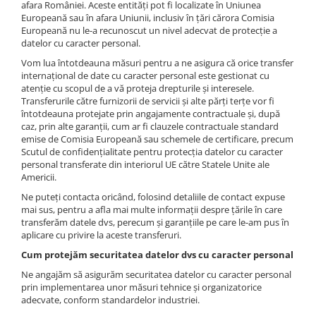
afara României. Aceste entități pot fi localizate în Uniunea
Europeană sau în afara Uniunii, inclusiv în țări cărora Comisia
Europeană nu le-a recunoscut un nivel adecvat de protecție a
datelor cu caracter personal.
Vom lua întotdeauna măsuri pentru a ne asigura că orice transfer
internațional de date cu caracter personal este gestionat cu
atenție cu scopul de a vă proteja drepturile și interesele.
Transferurile către furnizorii de servicii și alte părți terțe vor fi
întotdeauna protejate prin angajamente contractuale și, după
caz, prin alte garanții, cum ar fi clauzele contractuale standard
emise de Comisia Europeană sau schemele de certificare, precum
Scutul de confidențialitate pentru protecția datelor cu caracter
personal transferate din interiorul UE către Statele Unite ale
Americii.
Ne puteți contacta oricând, folosind detaliile de contact expuse
mai sus, pentru a afla mai multe informații despre țările în care
transferăm datele dvs, perecum și garanțiile pe care le-am pus în
aplicare cu privire la aceste transferuri.
Cum protejăm securitatea datelor dvs cu caracter personal
Ne angajăm să asigurăm securitatea datelor cu caracter personal
prin implementarea unor măsuri tehnice și organizatorice
adecvate, conform standardelor industriei.