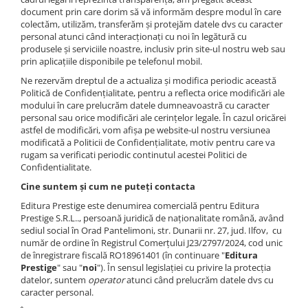
Instrumente de scris
Puzzle-uri
COLOREAZA CU PRIETENII
document prin care dorim să vă informăm despre modul în care
Audiobook
Instrumente si Truse Geometrie
Senzatii/Thriller
De colorat
colectăm, utilizăm, transferăm și protejăm datele dvs cu caracter
Puzzle
ReConnect
personal atunci când interacționați cu noi în legătură cu
Seturi scolare
Pot desena minunat
SF & Fantasy
Puzzle 3D Lemn
produsele și serviciile noastre, inclusiv prin site-ul nostru web sau
Religie
Calculator
Sa coloram cu Nicol
prin aplicațiile disponibile pe telefonul mobil.
Teatru
Crestinism
Consumabile & Accesorii
Carti educative
Ne rezervăm dreptul de a actualiza și modifica periodic această
Teens Book Club
ScienceConnection
Politică de Confidențialitate, pentru a reflecta orice modificări ale
Codul copiilor de succes
modului în care prelucrăm datele dumneavoastră cu caracter
Umor
SelfConnect
personal sau orice modificări ale cerințelor legale. În cazul oricărei
Copii 0-7 ani
astfel de modificări, vom afișa pe website-ul nostru versiunea
SelfHealing
Clubul Premiantilor
modificată a Politicii de Confidențialitate, motiv pentru care va
rugam sa verificati periodic continutul acestei Politici de
Vindecare Spirituala
Super pitici 2-5 ani
Confidentialitate.
Culegeri Auxiliare
Cine suntem și cum ne puteți contacta
Dezvoltare personala
Editura Prestige este denumirea comercială pentru Editura
Prestige S.R.L.., persoană juridică de naționalitate română, având
Dictionare
sediul social în Orad Pantelimoni, str. Dunarii nr. 27, jud. Ilfov, cu
Enciclopedii
număr de ordine în Registrul Comerțului J23/2797/2024, cod unic
de înregistrare fiscală RO18961401 (în continuare "
Editura
Kids Book Club
Prestige
" sau "
noi
"). În sensul legislației cu privire la protecția
datelor, suntem
operator
atunci când prelucrăm datele dvs cu
Legende istorice
caracter personal.
Literatura Scolara