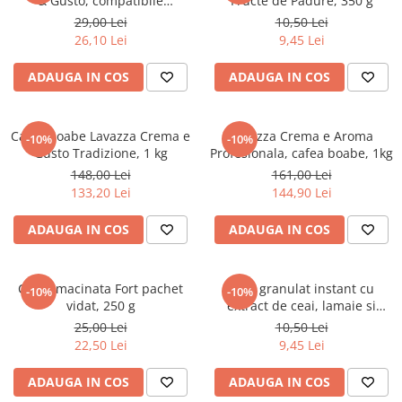
& Gusto, compatibile
Fructe de Padure, 350 g
Povesti ilustrate
Nespresso, aluminiu, 10 buc x
29,00 Lei
10,50 Lei
5.7 g
Povesti - Basme - Legende
26,10 Lei
9,45 Lei
Realitatea Augmentata
ADAUGA IN COS
ADAUGA IN COS
Religie pentru copii
ScienceConnection
Cafea boabe Lavazza Crema e
Lavazza Crema e Aroma
-10%
-10%
TP ROLL
Gusto Tradizione, 1 kg
Profesionala, cafea boabe, 1kg
148,00 Lei
161,00 Lei
133,20 Lei
144,90 Lei
ADAUGA IN COS
ADAUGA IN COS
Cafea macinata Fort pachet
Ceai granulat instant cu
-10%
-10%
vidat, 250 g
extract de ceai, lamaie si
vitamina C Ekoland, 350 g
25,00 Lei
10,50 Lei
22,50 Lei
9,45 Lei
ADAUGA IN COS
ADAUGA IN COS