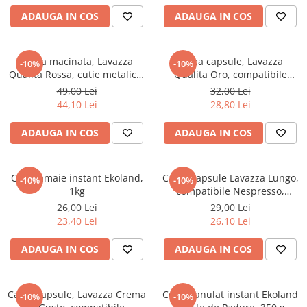
ADAUGA IN COS
ADAUGA IN COS
Elevi de 10 plus
Lecturi Scolare
Lumea Copilariei
Cafea macinata, Lavazza
Cafea capsule, Lavazza
-10%
-10%
Qualita Rossa, cutie metalica,
Ma pregatesc pentru scoala
Qualita Oro, compatibile
250 g
Nespresso, aluminiu, 10 buc x
49,00 Lei
32,00 Lei
Manuale - Carte Scolara
5.7 g
44,10 Lei
28,80 Lei
Clasa a II-a
ADAUGA IN COS
ADAUGA IN COS
Clasa a III-a
Clasa a IV-a
Clasa a V-a
Ceai Lamaie instant Ekoland,
Cafea capsule Lavazza Lungo,
-10%
-10%
Clasa a VI-a
1kg
compatibile Nespresso,
aluminiu, 10 x 5,7 g
Clasa a VII-a
26,00 Lei
29,00 Lei
23,40 Lei
26,10 Lei
Clasa a VIII-a
Clasa I
ADAUGA IN COS
ADAUGA IN COS
Clasa pregatitoare
Limbi Straine
Cafea capsule, Lavazza Crema
Ceai granulat instant Ekoland
Povesti
-10%
-10%