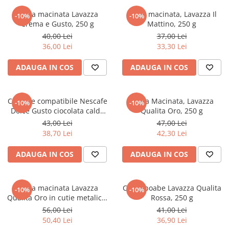
Instrumente de scris
Puzzle-uri
COLOREAZA CU PRIETENII
Audiobook
Cafea macinata Lavazza
Cafea macinata, Lavazza Il
Instrumente si Truse Geometrie
Senzatii/Thriller
-10%
-10%
De colorat
Puzzle
Crema e Gusto, 250 g
Mattino, 250 g
ReConnect
Seturi scolare
Pot desena minunat
SF & Fantasy
Puzzle 3D Lemn
40,00 Lei
37,00 Lei
Religie
Calculator
Sa coloram cu Nicol
36,00 Lei
33,30 Lei
Teatru
Crestinism
Consumabile & Accesorii
Carti educative
Teens Book Club
ADAUGA IN COS
ADAUGA IN COS
ScienceConnection
Codul copiilor de succes
Umor
SelfConnect
Copii 0-7 ani
Capsule compatibile Nescafe
SelfHealing
Cafea Macinata, Lavazza
-10%
-10%
Clubul Premiantilor
Dolce Gusto ciocolata calda
Qualita Oro, 250 g
Vindecare Spirituala
Super pitici 2-5 ani
Bounty, 8 capsule,120g
43,00 Lei
47,00 Lei
Culegeri Auxiliare
38,70 Lei
42,30 Lei
Dezvoltare personala
ADAUGA IN COS
ADAUGA IN COS
Dictionare
Enciclopedii
Cafea macinata Lavazza
Cafea boabe Lavazza Qualita
-10%
-10%
Kids Book Club
Qualita Oro in cutie metalica,
Rossa, 250 g
250 g
56,00 Lei
41,00 Lei
Legende istorice
50,40 Lei
36,90 Lei
Literatura Scolara