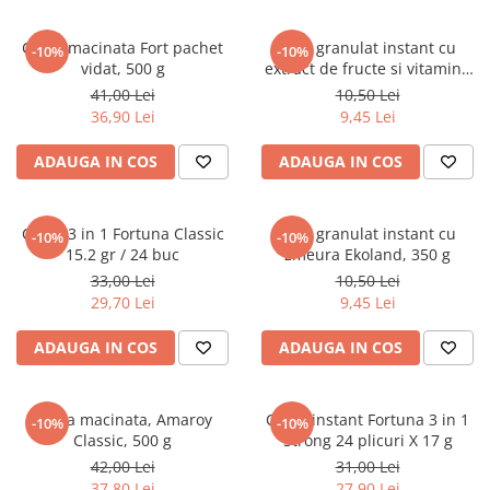
Cafea macinata Fort pachet
Ceai granulat instant cu
-10%
-10%
vidat, 500 g
extract de fructe si vitamine
Ekoland, 350 g
41,00 Lei
10,50 Lei
36,90 Lei
9,45 Lei
ADAUGA IN COS
ADAUGA IN COS
Cafea 3 in 1 Fortuna Classic
Ceai granulat instant cu
-10%
-10%
15.2 gr / 24 buc
zmeura Ekoland, 350 g
33,00 Lei
10,50 Lei
29,70 Lei
9,45 Lei
ADAUGA IN COS
ADAUGA IN COS
Cafea macinata, Amaroy
Cafea instant Fortuna 3 in 1
-10%
-10%
Classic, 500 g
Strong 24 plicuri X 17 g
42,00 Lei
31,00 Lei
37,80 Lei
27,90 Lei