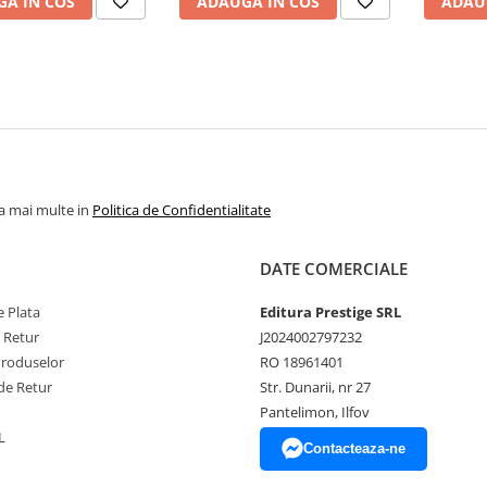
A IN COS
ADAUGA IN COS
ADAU
la mai multe in
Politica de Confidentialitate
DATE COMERCIALE
 Plata
Editura Prestige SRL
e Retur
J2024002797232
Produselor
RO 18961401
de Retur
Str. Dunarii, nr 27
Pantelimon, Ilfov
L
Contacteaza-ne