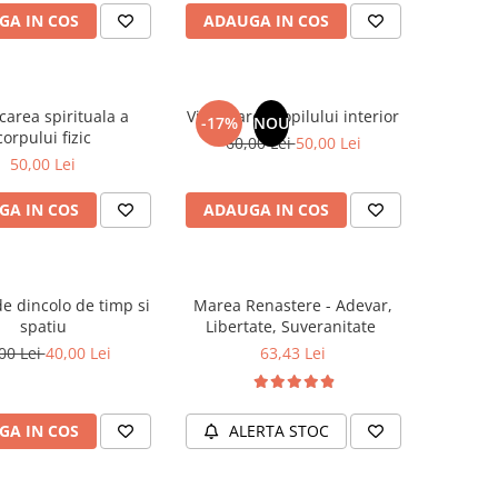
GA IN COS
ADAUGA IN COS
carea spirituala a
Vindecarea copilului interior
-17%
NOU
corpului fizic
60,00 Lei
50,00 Lei
50,00 Lei
GA IN COS
ADAUGA IN COS
e dincolo de timp si
Marea Renastere - Adevar,
spatiu
Libertate, Suveranitate
00 Lei
40,00 Lei
63,43 Lei
GA IN COS
ALERTA STOC