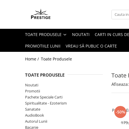
Toate Produsele
Noutati
TOATE PRODUSELE
NOUTATI
CARTI IN CURS DE
Promotii
Pachete Speciale Carti
PROMOTIILE LUNII
VREAU SĂ PUBLIC O CARTE
Spiritualitate - Ezoterism
Home /
Toate Produsele
AngelConnection
Arte Divinatorii
Toate 
TOATE PRODUSELE
Astrologie
Afiseaza:
Noutati
Chiromantie
Promotii
Dezvoltare Spirituala
Pachete Speciale Carti
Spiritualitate - Ezoterism
KidConnection
Sanatate
Pachet E
-50%
Minte Corp
AudioBook
Autorul Lunii
179,
New Illuminati Files
Bacanie