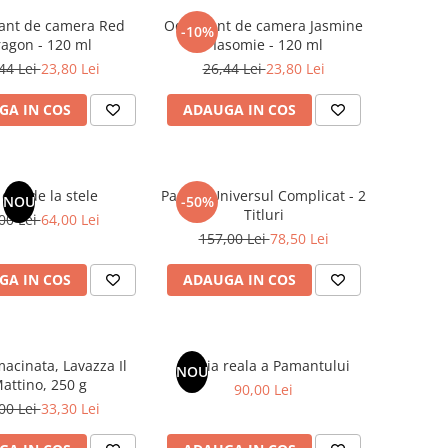
ant de camera Red
Odorizant de camera Jasmine
-10%
agon - 120 ml
/ Iasomie - 120 ml
44 Lei
23,80 Lei
26,44 Lei
23,80 Lei
GA IN COS
ADAUGA IN COS
dar de la stele
Pachet Universul Complicat - 2
NOU
-50%
Titluri
00 Lei
64,00 Lei
157,00 Lei
78,50 Lei
GA IN COS
ADAUGA IN COS
acinata, Lavazza Il
Istoria reala a Pamantului
NOU
attino, 250 g
90,00 Lei
00 Lei
33,30 Lei