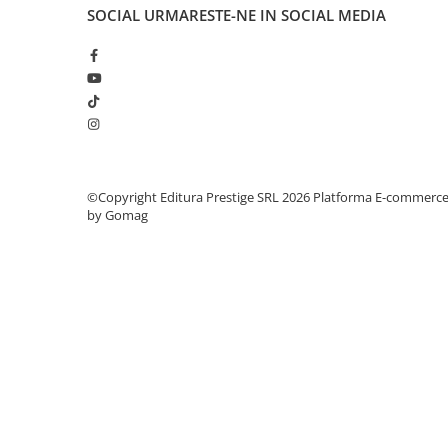
Articole Birotica
SOCIAL
URMARESTE-NE IN SOCIAL MEDIA
Accesorii Arhivare
Calculator
Hartie si Accesorii
Instrumente de scris
Organizare si Arhivare
Seturi birotica
Articole scolare
©Copyright Editura Prestige SRL 2026
Platforma E-commerc
by Gomag
Arta
Caiete si Carnetele scolare
Coperti, Mape, Etichete
Ghiozdane si Penare scolare
Instrumente de scris
Instrumente si Truse Geometrie
Seturi scolare
Calculator
Consumabile & Accesorii