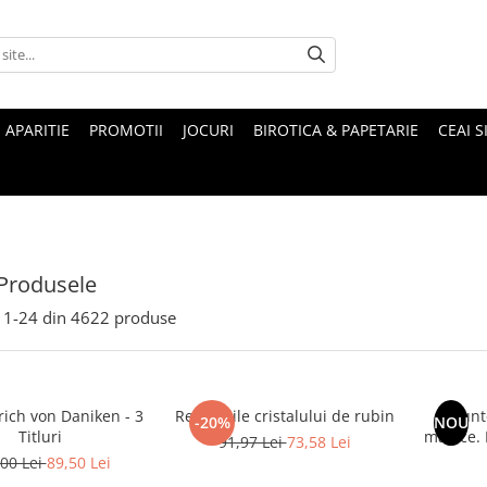
 APARITIE
PROMOTII
JOCURI
BIROTICA & PAPETARIE
CEAI S
Produsele
1-
24
din
4622
produse
rich von Daniken - 3
Revelatiile cristalului de rubin
Munte
-20%
NOU
Titluri
magice. Mituri si legende ale
91,97 Lei
73,58 Lei
00 Lei
89,50 Lei