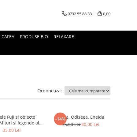
0732 55 88 33
0,00
I CAFEA
PRODUSE BIO
RELAXARE
Ordoneaza:
le Fuji si obiecte
Iliada, Odiseea, Eneida
-14%
35,00 Lei
30,00 Lei
Japoniei
35,00 Lei