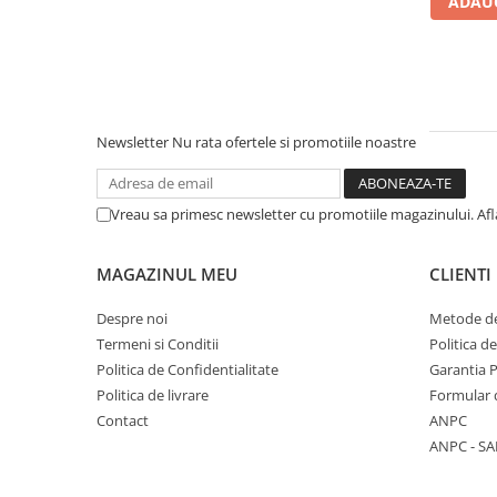
ADAUG
Literatura Romana
Literatura Universala
Poezie
Romane de dragoste, Carti
romantice
Newsletter
Nu rata ofertele si promotiile noastre
Senzatii/Dragoste
Senzatii/Erotic
Vreau sa primesc newsletter cu promotiile magazinului. Af
Senzatii/Suspans
Senzatii/Thriller
MAGAZINUL MEU
CLIENTI
SF & Fantasy
Despre noi
Metode de
Teatru
Termeni si Conditii
Politica d
Politica de Confidentialitate
Garantia 
Teens Book Club
Politica de livrare
Formular 
Umor
Contact
ANPC
Birotica & Papetarie
ANPC - SA
Adezivi si benzi adezive