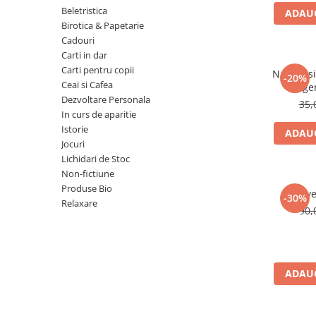
Numerologie
Beletristica
ADAUG
Birotica & Papetarie
Paranormal
Cadouri
Parapsihologie
Carti in dar
Carti pentru copii
Ramtha
Natura si 
-20%
Ceai si Cafea
lege
Audiobook
Dezvoltare Personala
35,
ReConnect
In curs de aparitie
Istorie
ADAUG
Religie
Jocuri
Crestinism
Lichidari de Stoc
Non-fictiune
ScienceConnection
Produse Bio
Reve
SelfConnect
-30%
Relaxare
90,
SelfHealing
Vindecare Spirituala
Sanatate
ADAUG
Diete
Gastronomik