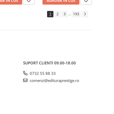
GA IN COS
ADAUGA IN COS
1
2
3
193
...
SUPORT CLIENTI
09.00-18.00
0732 55 88 33
comenzi@edituraprestige.ro