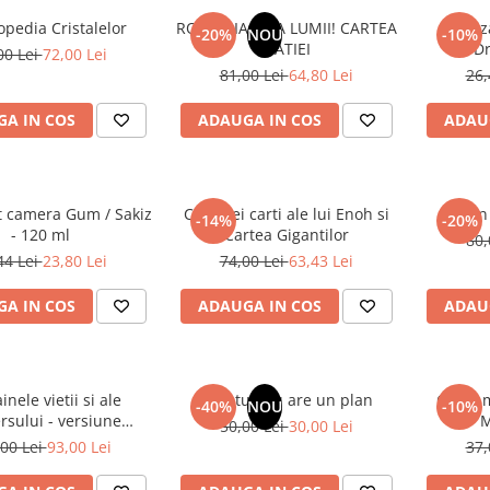
opedia Cristalelor
ROMANIA, AXA LUMII! CARTEA
Odoriz
-20%
NOU
-10%
NATIEI
Dr
00 Lei
72,00 Lei
81,00 Lei
64,80 Lei
26,
A IN COS
ADAUGA IN COS
ADAU
t camera Gum / Sakiz
Cele trei carti ale lui Enoh si
Un 
-14%
-20%
- 120 ml
Cartea Gigantilor
80,
44 Lei
23,80 Lei
74,00 Lei
63,43 Lei
A IN COS
ADAUGA IN COS
ADAU
inele vietii si ale
Sufletul tau are un plan
Cafea m
-40%
NOU
-10%
rsului - versiune
M
50,00 Lei
30,00 Lei
 din 1939. Volumele I-
00 Lei
93,00 Lei
37,
III.