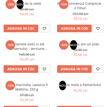
Articole Birotica
Un dar de la stele
Pachet Universul Complicat -
-20%
NOU
-50%
2 Titluri
80,00 Lei
Accesorii Arhivare
157,00 Lei
64,00 Lei
Calculator
78,50 Lei
Hartie si Accesorii
ADAUGA IN COS
ADAUGA IN COS
Instrumente de scris
Organizare si Arhivare
Seturi birotica
Din tainele vietii si ale
Sufletul tau are un plan
-35%
-40%
NOU
Articole scolare
Universului - versiune
50,00 Lei
originala din 1939. Volumele I-
143,00 Lei
Arta
30,00 Lei
III.
93,00 Lei
Caiete si Carnetele scolare
Coperti, Mape, Etichete
ADAUGA IN COS
ADAUGA IN COS
Ghiozdane si Penare scolare
Instrumente de scris
Cafea macinata, Lavazza Il
Istoria reala a Pamantului
Instrumente si Truse Geometrie
-10%
NOU
Mattino, 250 g
90,00 Lei
Seturi scolare
37,00 Lei
Calculator
33,30 Lei
Consumabile & Accesorii