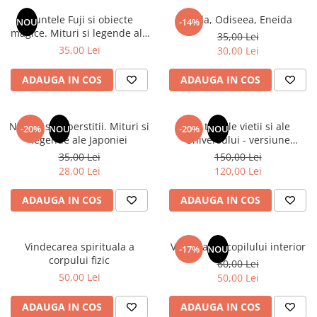
Numerologie
Muntele Fuji si obiecte
Iliada, Odiseea, Eneida
NOU
-14%
Paranormal
magice. Mituri si legende ale
35,00 Lei
Japoniei
35,00 Lei
30,00 Lei
Parapsihologie
Ramtha
ADAUGA IN COS
ADAUGA IN COS
Audiobook
ReConnect
Natura si superstitii. Mituri si
Din tainele vietii si ale
-20%
NOU
-20%
NOU
Religie
legende ale Japoniei
Universului - versiune
originala din 1939. Volumele I-
35,00 Lei
150,00 Lei
Crestinism
III. Cutie de colectie -Scarlat
28,00 Lei
120,00 Lei
ScienceConnection
Demetrescu
SelfConnect
ADAUGA IN COS
ADAUGA IN COS
SelfHealing
Vindecare Spirituala
Vindecarea spirituala a
Vindecarea copilului interior
-17%
NOU
corpului fizic
60,00 Lei
Sanatate
50,00 Lei
50,00 Lei
Diete
Gastronomik
ADAUGA IN COS
ADAUGA IN COS