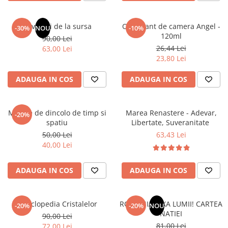
Masaj
MedConnect
Revelatii de la sursa
Odorizant de camera Angel -
-30%
NOU
-10%
120ml
Medicina & Farmacie
90,00 Lei
26,44 Lei
63,00 Lei
Medicina Pentru Toti
23,80 Lei
SealfHealing
ADAUGA IN COS
ADAUGA IN COS
Sport
Starea de bine
Mesaje de dincolo de timp si
Marea Renastere - Adevar,
-20%
Terapii Alternative
spatiu
Libertate, Suveranitate
AudioBook
50,00 Lei
63,43 Lei
40,00 Lei
Beletristica
Biografii, Memorii, Jurnale
ADAUGA IN COS
ADAUGA IN COS
Carti erotice
Carti pentru Adolescenti, Young
Adult
Enciclopedia Cristalelor
ROMANIA, AXA LUMII! CARTEA
-20%
-20%
NOU
NATIEI
90,00 Lei
Crime, Thriller, Mistery
81,00 Lei
72,00 Lei