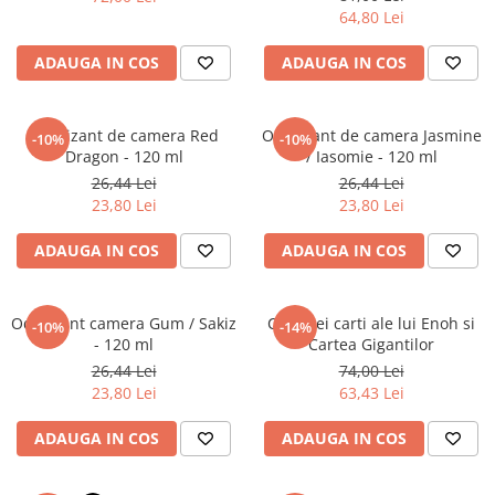
Literatura Romana
64,80 Lei
Literatura Universala
ADAUGA IN COS
ADAUGA IN COS
Poezie
Romane de dragoste, Carti
romantice
Odorizant de camera Red
Odorizant de camera Jasmine
-10%
-10%
Dragon - 120 ml
/ Iasomie - 120 ml
Senzatii/Dragoste
26,44 Lei
26,44 Lei
Senzatii/Erotic
23,80 Lei
23,80 Lei
Senzatii/Suspans
ADAUGA IN COS
ADAUGA IN COS
Senzatii/Thriller
SF & Fantasy
Odorizant camera Gum / Sakiz
Cele trei carti ale lui Enoh si
-10%
-14%
Teatru
- 120 ml
Cartea Gigantilor
26,44 Lei
74,00 Lei
Teens Book Club
23,80 Lei
63,43 Lei
Umor
ADAUGA IN COS
ADAUGA IN COS
Birotica & Papetarie
Adezivi si benzi adezive