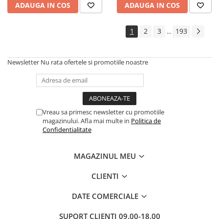
ADAUGA IN COS
ADAUGA IN COS
Cadouri
Carti in dar
1
2
3
193
...
Carti pentru copii
Beletristica
Newsletter
Nu rata ofertele si promotiile noastre
Literatura Romana
Literatura Universala
Poezie
SF & Fantasy
Vreau sa primesc newsletter cu promotiile
Carte Prescolara, Joc
magazinului. Afla mai multe in
Politica de
Confidentialitate
Carti cartonate
Descopera lumea
MAGAZINUL MEU
Descopera si invata
Din ograda
CLIENTI
Povesti pe roti
DATE COMERCIALE
Primele notiuni
Carti de colorat
SUPORT CLIENTI
09.00-18.00