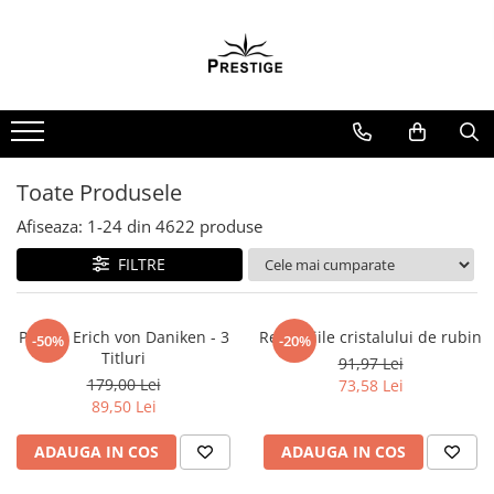
Toate Produsele
Noutati
Promotii
Pachete Speciale Carti
Toate Produsele
Spiritualitate - Ezoterism
Afiseaza:
1-
24
din
4622
produse
AngelConnection
FILTRE
Arte Divinatorii
Astrologie
Chiromantie
Pachet Erich von Daniken - 3
Revelatiile cristalului de rubin
-50%
-20%
Titluri
91,97 Lei
Dezvoltare Spirituala
179,00 Lei
73,58 Lei
KidConnection
89,50 Lei
Minte Corp
ADAUGA IN COS
ADAUGA IN COS
New Illuminati Files