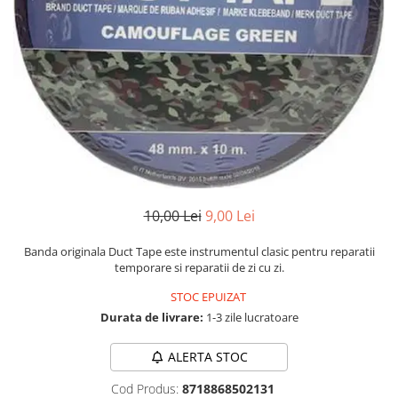
Numerologie
Paranormal
Parapsihologie
Ramtha
Audiobook
ReConnect
Religie
Crestinism
10,00 Lei
9,00 Lei
ScienceConnection
SelfConnect
Banda originala Duct Tape este instrumentul clasic pentru reparatii
temporare si reparatii de zi cu zi.
SelfHealing
STOC EPUIZAT
Vindecare Spirituala
Durata de livrare:
1-3 zile lucratoare
Sanatate
Diete
ALERTA STOC
Gastronomik
Cod Produs:
8718868502131