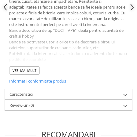
tinere, cusut, etansare si impachetare. Rezistenta si
Literatura Romana
adaptabilitatea sa fac ca aceasta banda sa fie ideala pentru acele
Literatura Universala
proiecte dificile de bricolaj care implica colturi, coturi si curbe. Cu
marea sa varietate de utilizari in casa sau birou, banda originala
Poezie
este instrumentul perfect pe care il aveti la indemana.
Banda decorativa de tip "DUCT TAPE" ideala pentru activitati de
Romane de dragoste, Carti
craft si hobby
romantice
Banda se potriveste usor la orice tip de decorare a biroului,
Senzatii/Dragoste
caietelor, suporturilor de creioane, cadourilor, etc
Potrivita atat la interior cat si la exterior cu o aderenta forte buna
Senzatii/Erotic
pe diferite suprafete
Suport panzat, banda impermeabila, rezistenta
Senzatii/Suspans
Este recomandat sa se taie cu foarfeca
VEZI MAI MULT
Senzatii/Thriller
Poti repara orice !
Informatii conformitate produs
SF & Fantasy
Teatru
Caracteristici
Teens Book Club
Review-uri
(0)
Umor
Birotica & Papetarie
Adezivi si benzi adezive
RECOMANDARI