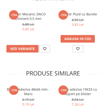
Articole Birotica
Accesorii Arhivare
Creion Mecanic DACO
Corector Fluid cu Burete
-15%
-15%
Calculator
Eminent 0.5 mm
4,50 Lei
Hartie si Accesorii
6,88 Lei
3,83 Lei
Instrumente de scris
5,85 Lei
Organizare si Arhivare
ADAUGA IN COS
Seturi birotica
Articole scolare
VEZI VARIANTE
Arta
Caiete si Carnetele scolare
Coperti, Mape, Etichete
PRODUSE SIMILARE
Ghiozdane si Penare scolare
Instrumente de scris
Instrumente si Truse Geometrie
Banda Adeziva 48x66 mm -
Banda adeziva 19X33 cu
-15%
-15%
Seturi scolare
Maro
suport pe blister
Calculator
6,10 Lei
8,54 Lei
5,19 Lei
7,26 Lei
Consumabile & Accesorii