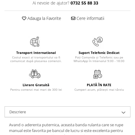
Ai nevoie de ajutor?
0732 55 88 33
Masaj
MedConnect
Adauga la Favorite
Cere informatii
Medicina & Farmacie
Medicina Pentru Toti
SealfHealing
Sport
Transport International
Suport Telefonic Dedicat
Costul exact al transportului va fi
Poți Comanda și Telefonic sau pe
Starea de bine
comunicat după plasarea comenzii.
WhatsApp în Intervalul 9:00 - 18:00
Terapii Alternative
AudioBook
Livrare Gratuită
PLATĂ ÎN RATE
Beletristica
Pentru comenzi mai mari de 300 lei
Cumperi acum, plătești mai târziu
Biografii, Memorii, Jurnale
Carti erotice
Descriere
Carti pentru Adolescenti, Young
Adult
Avand o aderenta puternica, aceasta banda rulanta care se rupe
Crime, Thriller, Mistery
manual este favorita pe bancul de lucru si este excelenta pentru