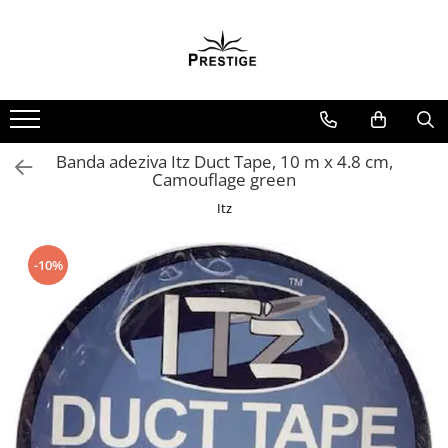
Toate Produsele
Noutati
Promotii
Pachete Speciale Carti
Banda adeziva Itz Duct Tape, 10 m x 4.8 cm,
Camouflage green
Spiritualitate - Ezoterism
Itz
AngelConnection
Arte Divinatorii
-10%
Astrologie
Chiromantie
Dezvoltare Spirituala
KidConnection
Minte Corp
New Illuminati Files