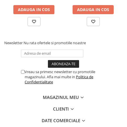
Cadouri
ADAUGA IN COS
ADAUGA IN COS
Carti in dar
Carti pentru copii
Beletristica
Literatura Romana
Newsletter
Nu rata ofertele si promotiile noastre
Literatura Universala
Poezie
SF & Fantasy
Carte Prescolara, Joc
Vreau sa primesc newsletter cu promotiile
Carti cartonate
magazinului. Afla mai multe in
Politica de
Confidentialitate
Descopera lumea
Descopera si invata
MAGAZINUL MEU
Din ograda
Povesti pe roti
CLIENTI
Primele notiuni
DATE COMERCIALE
Carti de colorat