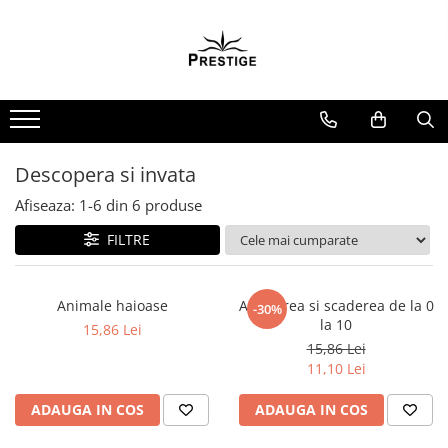
Toate Produsele
Noutati
Promotii
Pachete Speciale Carti
Descopera si invata
Spiritualitate - Ezoterism
Afiseaza:
1-
6
din
6
produse
AngelConnection
FILTRE
Arte Divinatorii
Astrologie
Chiromantie
Animale haioase
Adunarea si scaderea de la 0
-30%
la 10
15,86 Lei
Dezvoltare Spirituala
15,86 Lei
KidConnection
11,10 Lei
Minte Corp
ADAUGA IN COS
ADAUGA IN COS
New Illuminati Files