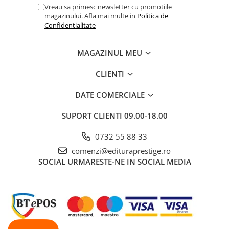
Masaj
Vreau sa primesc newsletter cu promotiile
magazinului. Afla mai multe in
Politica de
MedConnect
Confidentialitate
Medicina & Farmacie
MAGAZINUL MEU
Medicina Pentru Toti
SealfHealing
CLIENTI
Sport
DATE COMERCIALE
Starea de bine
SUPORT CLIENTI
09.00-18.00
Terapii Alternative
AudioBook
0732 55 88 33
Beletristica
comenzi@edituraprestige.ro
Biografii, Memorii, Jurnale
SOCIAL
URMARESTE-NE IN SOCIAL MEDIA
Carti erotice
Carti pentru Adolescenti, Young
Adult
Crime, Thriller, Mistery