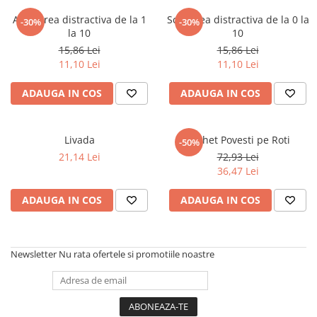
Numerologie
Adunarea distractiva de la 1
Scaderea distractiva de la 0 la
-30%
-30%
Paranormal
la 10
10
15,86 Lei
15,86 Lei
Parapsihologie
11,10 Lei
11,10 Lei
Ramtha
ADAUGA IN COS
ADAUGA IN COS
Audiobook
ReConnect
Religie
Livada
Pachet Povesti pe Roti
-50%
21,14 Lei
72,93 Lei
Crestinism
36,47 Lei
ScienceConnection
SelfConnect
ADAUGA IN COS
ADAUGA IN COS
SelfHealing
Vindecare Spirituala
Newsletter
Nu rata ofertele si promotiile noastre
Sanatate
Diete
Gastronomik