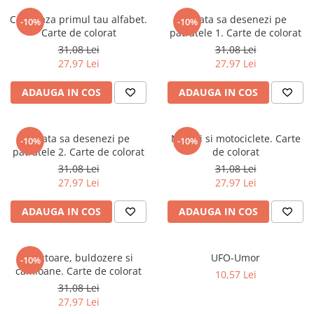
Numerologie
Coloreaza primul tau alfabet.
Invata sa desenezi pe
-10%
-10%
Paranormal
Carte de colorat
patratele 1. Carte de colorat
31,08 Lei
31,08 Lei
Parapsihologie
27,97 Lei
27,97 Lei
Ramtha
ADAUGA IN COS
ADAUGA IN COS
Audiobook
ReConnect
Religie
Invata sa desenezi pe
Masini si motociclete. Carte
-10%
-10%
patratele 2. Carte de colorat
de colorat
Crestinism
31,08 Lei
31,08 Lei
ScienceConnection
27,97 Lei
27,97 Lei
SelfConnect
ADAUGA IN COS
ADAUGA IN COS
SelfHealing
Vindecare Spirituala
Tractoare, buldozere si
UFO-Umor
-10%
Sanatate
camioane. Carte de colorat
10,57 Lei
Diete
31,08 Lei
Gastronomik
27,97 Lei