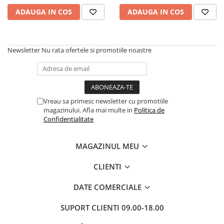
Masaj
ADAUGA IN COS
ADAUGA IN COS
MedConnect
Medicina & Farmacie
Newsletter
Nu rata ofertele si promotiile noastre
Medicina Pentru Toti
SealfHealing
Sport
Starea de bine
Vreau sa primesc newsletter cu promotiile
magazinului. Afla mai multe in
Politica de
Terapii Alternative
Confidentialitate
AudioBook
Beletristica
MAGAZINUL MEU
Biografii, Memorii, Jurnale
CLIENTI
Carti erotice
DATE COMERCIALE
Carti pentru Adolescenti, Young
Adult
SUPORT CLIENTI
09.00-18.00
Crime, Thriller, Mistery