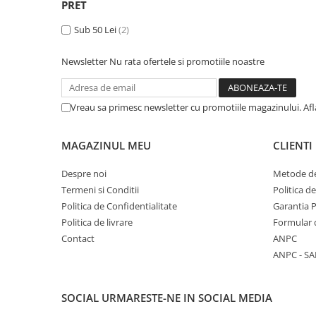
PRET
Masaj
Sub 50 Lei
(2)
MedConnect
Medicina & Farmacie
Newsletter
Nu rata ofertele si promotiile noastre
Medicina Pentru Toti
SealfHealing
Vreau sa primesc newsletter cu promotiile magazinului. Af
Sport
Starea de bine
MAGAZINUL MEU
CLIENTI
Terapii Alternative
Despre noi
Metode de
AudioBook
Termeni si Conditii
Politica d
Beletristica
Politica de Confidentialitate
Garantia 
Biografii, Memorii, Jurnale
Politica de livrare
Formular 
Contact
ANPC
Carti erotice
ANPC - SA
Carti pentru Adolescenti, Young
Adult
SOCIAL
URMARESTE-NE IN SOCIAL MEDIA
Crime, Thriller, Mistery