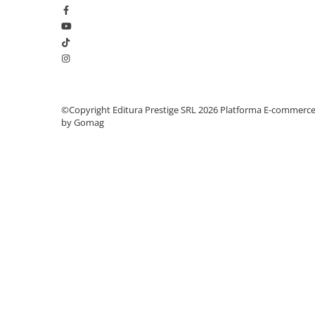
Literatura Romana
Literatura Universala
Poezie
Romane de dragoste, Carti
romantice
Senzatii/Dragoste
©Copyright Editura Prestige SRL 2026
Platforma E-commerc
by Gomag
Senzatii/Erotic
Senzatii/Suspans
Senzatii/Thriller
SF & Fantasy
Teatru
Teens Book Club
Umor
Birotica & Papetarie
Adezivi si benzi adezive