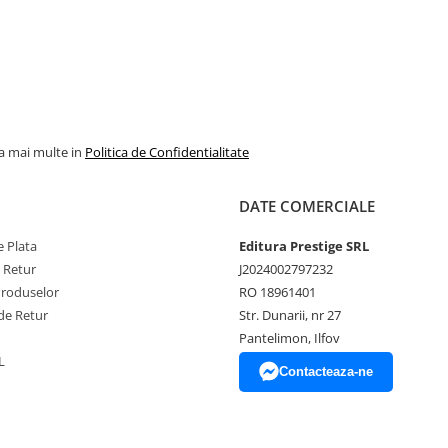
la mai multe in
Politica de Confidentialitate
DATE COMERCIALE
 Plata
Editura Prestige SRL
e Retur
J2024002797232
Produselor
RO 18961401
de Retur
Str. Dunarii, nr 27
Pantelimon, Ilfov
L
Contacteaza-ne