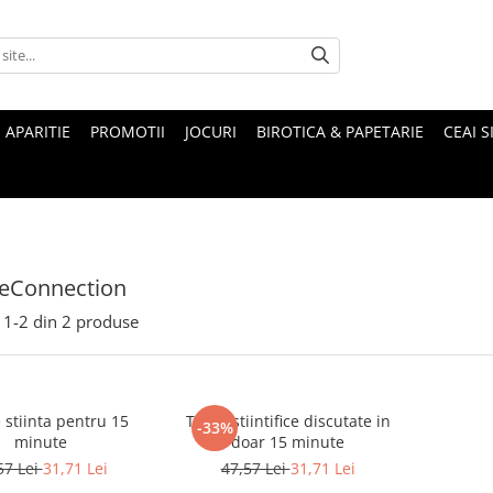
 APARITIE
PROMOTII
JOCURI
BIROTICA & PAPETARIE
CEAI S
ceConnection
1-
2
din
2
produse
stiinta pentru 15
Teorii stiintifice discutate in
-33%
minute
doar 15 minute
57 Lei
31,71 Lei
47,57 Lei
31,71 Lei