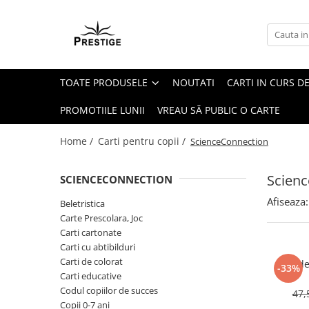
Toate Produsele
Noutati
TOATE PRODUSELE
NOUTATI
CARTI IN CURS DE
Promotii
Pachete Speciale Carti
PROMOTIILE LUNII
VREAU SĂ PUBLIC O CARTE
Spiritualitate - Ezoterism
Home /
Carti pentru copii /
ScienceConnection
AngelConnection
Arte Divinatorii
Scien
SCIENCECONNECTION
Astrologie
Afiseaza:
Beletristica
Chiromantie
Carte Prescolara, Joc
Dezvoltare Spirituala
Carti cartonate
Carti cu abtibilduri
KidConnection
Carti de colorat
Om de 
-33%
Minte Corp
Carti educative
Codul copiilor de succes
47,
New Illuminati Files
Copii 0-7 ani