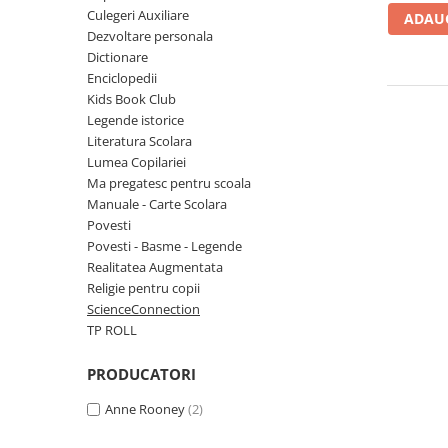
Numerologie
Culegeri Auxiliare
ADAUG
Dezvoltare personala
Paranormal
Dictionare
Parapsihologie
Enciclopedii
Kids Book Club
Ramtha
Legende istorice
Audiobook
Literatura Scolara
ReConnect
Lumea Copilariei
Ma pregatesc pentru scoala
Religie
Manuale - Carte Scolara
Crestinism
Povesti
Povesti - Basme - Legende
ScienceConnection
Realitatea Augmentata
SelfConnect
Religie pentru copii
ScienceConnection
SelfHealing
TP ROLL
Vindecare Spirituala
Sanatate
PRODUCATORI
Diete
Anne Rooney
(2)
Gastronomik