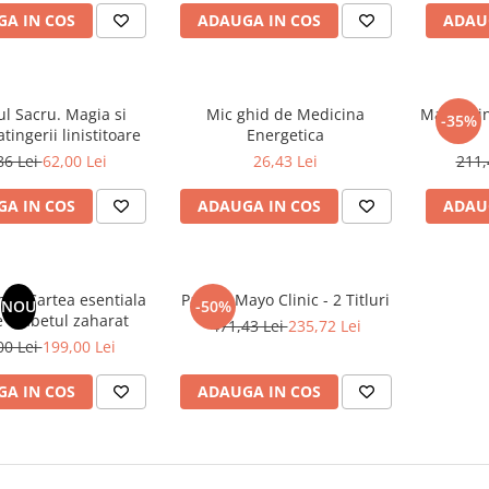
A IN COS
ADAUGA IN COS
ADAU
l Sacru. Magia si
Mic ghid de Medicina
Mayo Clin
-35%
atingerii linistitoare
Energetica
86 Lei
62,00 Lei
26,43 Lei
211,
A IN COS
ADAUGA IN COS
ADAU
ic. Cartea esentiala
Pachet Mayo Clinic - 2 Titluri
NOU
-50%
 diabetul zaharat
471,43 Lei
235,72 Lei
00 Lei
199,00 Lei
A IN COS
ADAUGA IN COS