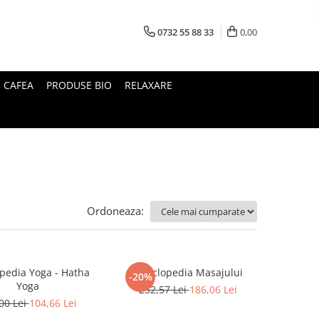
0732 55 88 33
0,00
I CAFEA
PRODUSE BIO
RELAXARE
Ordoneaza:
opedia Yoga - Hatha
Enciclopedia Masajului
-20%
Yoga
232,57 Lei
186,06 Lei
00 Lei
104,66 Lei