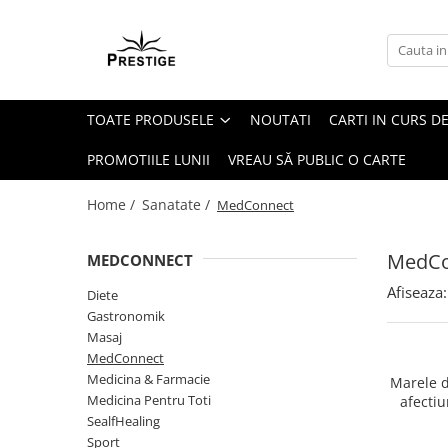
Toate Produsele
Noutati
TOATE PRODUSELE
NOUTATI
CARTI IN CURS DE
Promotii
Pachete Speciale Carti
PROMOTIILE LUNII
VREAU SĂ PUBLIC O CARTE
Spiritualitate - Ezoterism
Home /
Sanatate /
MedConnect
AngelConnection
Arte Divinatorii
MedCo
MEDCONNECT
Astrologie
Afiseaza:
Diete
Chiromantie
Gastronomik
Dezvoltare Spirituala
Masaj
MedConnect
KidConnection
Medicina & Farmacie
Marele di
Minte Corp
Medicina Pentru Toti
afectiu
SealfHealing
New Illuminati Files
Sport