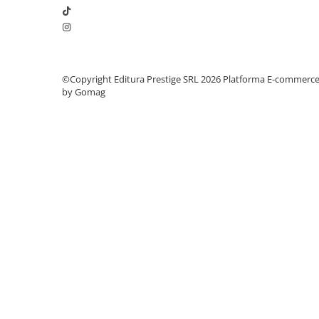
Literatura Romana
Literatura Universala
Poezie
Romane de dragoste, Carti
©Copyright Editura Prestige SRL 2026
Platforma E-commerc
romantice
by Gomag
Senzatii/Dragoste
Senzatii/Erotic
Senzatii/Suspans
Senzatii/Thriller
SF & Fantasy
Teatru
Teens Book Club
Umor
Birotica & Papetarie
Adezivi si benzi adezive