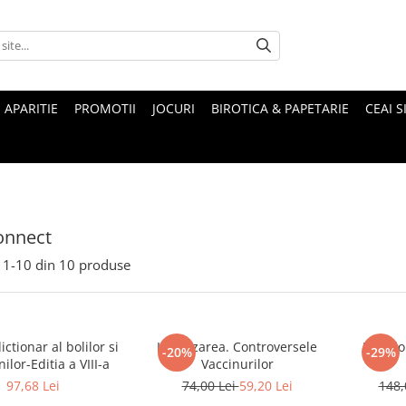
 APARITIE
PROMOTII
JOCURI
BIROTICA & PAPETARIE
CEAI S
nnect
1-
10
din
10
produse
ctionar al bolilor si
Imunizarea. Controversele
Encicl
-20%
-29%
nilor-Editia a VIII-a
Vaccinurilor
97,68 Lei
74,00 Lei
59,20 Lei
148,