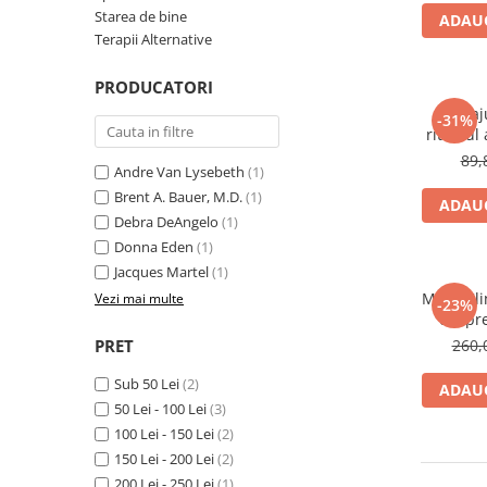
Numerologie
Starea de bine
ADAUG
Terapii Alternative
Paranormal
Parapsihologie
PRODUCATORI
Ramtha
Masaju
-31%
ritualul 
Audiobook
89,
Andre Van Lysebeth
(1)
ReConnect
Brent A. Bauer, M.D.
(1)
ADAUG
Religie
Debra DeAngelo
(1)
Crestinism
Donna Eden
(1)
ScienceConnection
Jacques Martel
(1)
Mayo Clin
Vezi mai multe
SelfConnect
-23%
despre
SelfHealing
PRET
260,
Vindecare Spirituala
Sub 50 Lei
(2)
ADAUG
Sanatate
50 Lei - 100 Lei
(3)
Diete
100 Lei - 150 Lei
(2)
150 Lei - 200 Lei
(2)
Gastronomik
200 Lei - 250 Lei
(1)