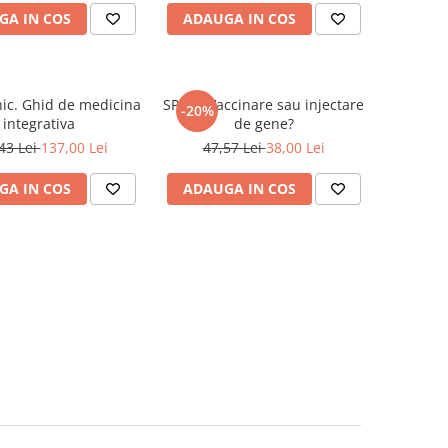
GA IN COS
ADAUGA IN COS
ic. Ghid de medicina
SPIKE. Vaccinare sau injectare
-20%
integrativa
de gene?
43 Lei
137,00 Lei
47,57 Lei
38,00 Lei
GA IN COS
ADAUGA IN COS