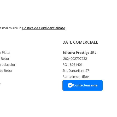
la mai multe in
Politica de Confidentialitate
DATE COMERCIALE
 Plata
Editura Prestige SRL
e Retur
J2024002797232
Produselor
RO 18961401
de Retur
Str. Dunarii, nr 27
Pantelimon, Ilfov
L
Contacteaza-ne