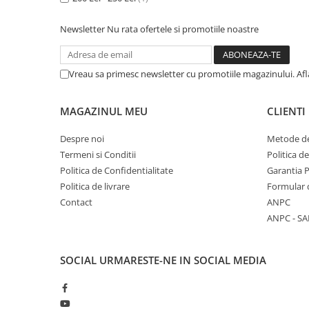
Masaj
Newsletter
Nu rata ofertele si promotiile noastre
MedConnect
Medicina & Farmacie
Medicina Pentru Toti
Vreau sa primesc newsletter cu promotiile magazinului. Af
SealfHealing
MAGAZINUL MEU
CLIENTI
Sport
Starea de bine
Despre noi
Metode de
Termeni si Conditii
Politica d
Terapii Alternative
Politica de Confidentialitate
Garantia 
AudioBook
Politica de livrare
Formular 
Beletristica
Contact
ANPC
Biografii, Memorii, Jurnale
ANPC - SA
Carti erotice
Carti pentru Adolescenti, Young
SOCIAL
URMARESTE-NE IN SOCIAL MEDIA
Adult
Crime, Thriller, Mistery