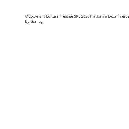
Literatura Romana
Literatura Universala
©Copyright Editura Prestige SRL 2026
Platforma E-commerc
Poezie
by Gomag
Romane de dragoste, Carti
romantice
Senzatii/Dragoste
Senzatii/Erotic
Senzatii/Suspans
Senzatii/Thriller
SF & Fantasy
Teatru
Teens Book Club
Umor
Birotica & Papetarie
Adezivi si benzi adezive