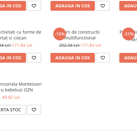
A IN COS
ADAUGA IN COS
ADAU
tivitati cu forme de
Turn de constructii
Piramid
-15%
-21%
rtat si ciocan
multifunctional
152,
34 Lei
171,84 Lei
202,34 Lei
171,84 Lei
A IN COS
ADAUGA IN COS
ADAU
enzoriala Montessori
ru bebelusi OZN
49,82 Lei
ERTA STOC