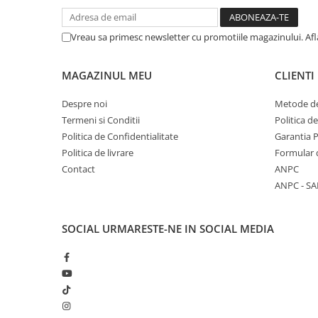
Masaj
MedConnect
Vreau sa primesc newsletter cu promotiile magazinului. Af
Medicina & Farmacie
MAGAZINUL MEU
CLIENTI
Medicina Pentru Toti
SealfHealing
Despre noi
Metode de
Sport
Termeni si Conditii
Politica d
Politica de Confidentialitate
Garantia 
Starea de bine
Politica de livrare
Formular 
Terapii Alternative
Contact
ANPC
AudioBook
ANPC - SA
Beletristica
Biografii, Memorii, Jurnale
SOCIAL
URMARESTE-NE IN SOCIAL MEDIA
Carti erotice
Carti pentru Adolescenti, Young
Adult
Crime, Thriller, Mistery