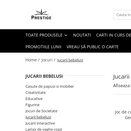
Toate Produsele
Noutati
TOATE PRODUSELE
NOUTATI
CARTI IN CURS DE
Promotii
Pachete Speciale Carti
PROMOTIILE LUNII
VREAU SĂ PUBLIC O CARTE
Spiritualitate - Ezoterism
Home /
Jocuri /
Jucarii bebelusi
AngelConnection
Arte Divinatorii
Jucarii
JUCARII BEBELUSI
Astrologie
Afiseaza:
Casute de papusi si mobilier
Chiromantie
Creativitate
Dezvoltare Spirituala
Educative
Figurine
KidConnection
Jocuri de Societate
Joc de c
Minte Corp
Jucarii bebelusi
Ge
Jucarii interactive
New Illuminati Files
Lampi de veghe copii