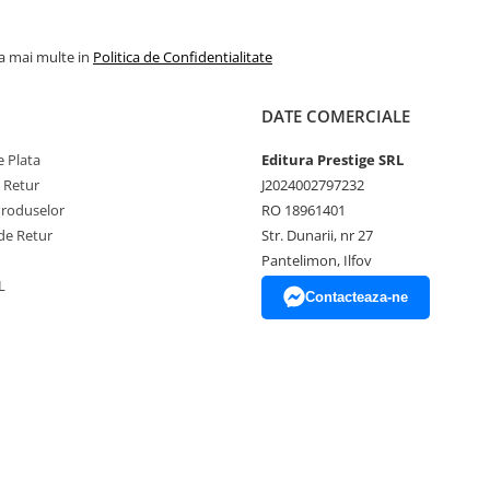
la mai multe in
Politica de Confidentialitate
DATE COMERCIALE
 Plata
Editura Prestige SRL
e Retur
J2024002797232
Produselor
RO 18961401
de Retur
Str. Dunarii, nr 27
Pantelimon, Ilfov
L
Contacteaza-ne