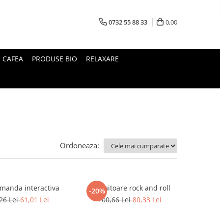
0732 55 88 33
0,00
I CAFEA
PRODUSE BIO
RELAXARE
Ordoneaza:
manda interactiva
Zornaitoare rock and roll
-20%
26 Lei
61,01 Lei
100,66 Lei
80,33 Lei