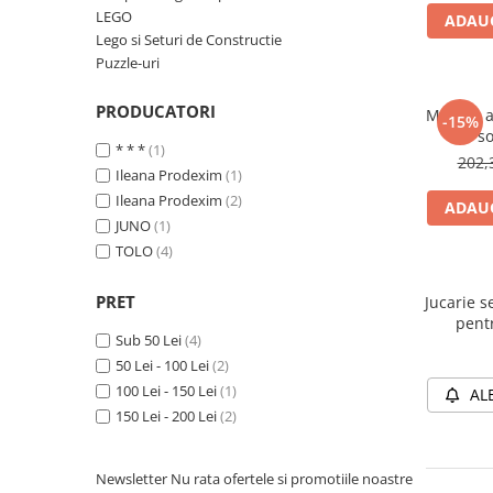
Numerologie
LEGO
ADAUG
Lego si Seturi de Constructie
Paranormal
Puzzle-uri
Parapsihologie
PRODUCATORI
Ramtha
Masuta ac
-15%
so
Audiobook
* * *
(1)
202,
Ileana Prodexim
(1)
ReConnect
Ileana Prodexim
(2)
ADAUG
Religie
JUNO
(1)
Crestinism
TOLO
(4)
ScienceConnection
PRET
Jucarie s
SelfConnect
pent
Sub 50 Lei
(4)
SelfHealing
50 Lei - 100 Lei
(2)
Vindecare Spirituala
100 Lei - 150 Lei
(1)
AL
Sanatate
150 Lei - 200 Lei
(2)
Diete
Gastronomik
Newsletter
Nu rata ofertele si promotiile noastre