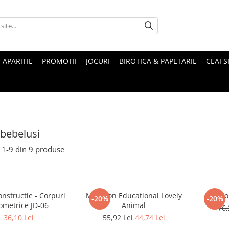
 APARITIE
PROMOTII
JOCURI
BIROTICA & PAPETARIE
CEAI S
 bebelusi
1-
9
din
9
produse
onstructie - Corpuri
Microfon Educational Lovely
Teleco
-20%
-20%
ometrice JD-06
Animal
76,
36,10 Lei
55,92 Lei
44,74 Lei