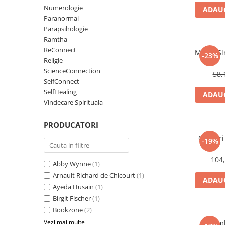
Numerologie
Numerologie
ADAUG
Paranormal
Paranormal
Parapsihologie
Parapsihologie
Ramtha
ReConnect
Ramtha
Magia Si
-23%
Religie
Audiobook
ScienceConnection
58,
ReConnect
SelfConnect
SelfHealing
ADAUG
Religie
Vindecare Spirituala
Crestinism
PRODUCATORI
ScienceConnection
Carduri
SelfConnect
-19%
SelfHealing
104,
Abby Wynne
(1)
Vindecare Spirituala
Arnault Richard de Chicourt
(1)
ADAUG
Ayeda Husain
(1)
Sanatate
Birgit Fischer
(1)
Diete
Bookzone
(2)
Gastronomik
Vezi mai multe
Simb