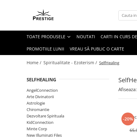
Toate Produsele
Noutati
TOATE PRODUSELE
NOUTATI
CARTI IN CURS DE
Promotii
Pachete Speciale Carti
PROMOTIILE LUNII
VREAU SĂ PUBLIC O CARTE
Spiritualitate - Ezoterism
Home /
Spiritualitate - Ezoterism /
SelfHealing
AngelConnection
Arte Divinatorii
SelfHe
SELFHEALING
Astrologie
Afiseaza:
AngelConnection
Chiromantie
Arte Divinatorii
Dezvoltare Spirituala
Astrologie
Chiromantie
KidConnection
Dezvoltare Spirituala
Vindec
-20%
Minte Corp
KidConnection
Minte Corp
65,
New Illuminati Files
New Illuminati Files