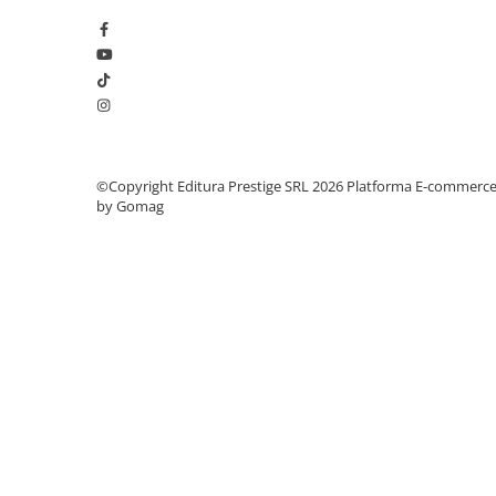
Articole Birotica
Accesorii Arhivare
Calculator
Hartie si Accesorii
Instrumente de scris
Organizare si Arhivare
©Copyright Editura Prestige SRL 2026
Platforma E-commerc
Seturi birotica
by Gomag
Articole scolare
Arta
Caiete si Carnetele scolare
Coperti, Mape, Etichete
Ghiozdane si Penare scolare
Instrumente de scris
Instrumente si Truse Geometrie
Seturi scolare
Calculator
Consumabile & Accesorii