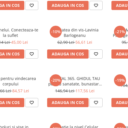
A IN COS
ADAUGA IN COS
ADAU
nelui. Conecteaza-te
Realitatea din vis-Lavinia
M
-10%
-21%
la suflet
Barlogeanu
Psihoge
cuvin
14 Lei
45,00 Lei
62,90 Lei
56,61 Lei
95,
A IN COS
ADAUGA IN COS
ADAU
 pentru vindecarea
CRYSTAL 365. GHIDUL TAU
-20%
-19%
corpului
pentru sanatate, bunastare
104
financiara si echilibru
66 Lei
84,57 Lei
146,94 Lei
117,56 Lei
A IN COS
ADAUGA IN COS
ADAU
oluri si vise in
Meditatie la nivel Celular.
Kints