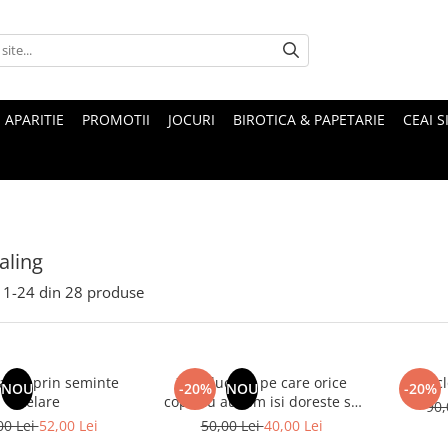
 APARITIE
PROMOTII
JOCURI
BIROTICA & PAPETARIE
CEAI S
aling
1-
24
din
28
produse
area prin seminte
Zece lucruri pe care orice
Encicl
NOU
-20%
NOU
-20%
stelare
copil cu autism isi doreste sa
90,
le stii
00 Lei
52,00 Lei
50,00 Lei
40,00 Lei