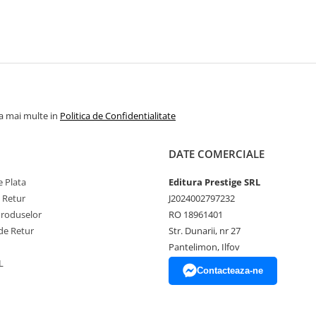
la mai multe in
Politica de Confidentialitate
DATE COMERCIALE
 Plata
Editura Prestige SRL
e Retur
J2024002797232
Produselor
RO 18961401
de Retur
Str. Dunarii, nr 27
Pantelimon, Ilfov
L
Contacteaza-ne