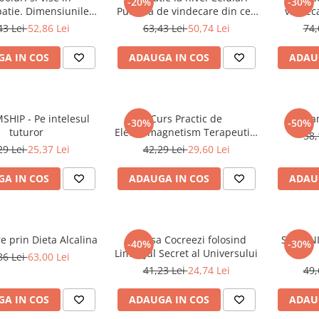
-20%
-30%
tie. Dimensiunile
Puterea de vindecare din cea
vindec
pale ale vindecarii
mai mica unitate de viata
43 Lei
52,86 Lei
63,43 Lei
50,74 Lei
74,
A IN COS
ADAUGA IN COS
ADAU
HIP - Pe intelesul
Curs Practic de
Dan
-30%
-50%
tuturor
Electromagnetism Terapeutic.
58,
Magnetismul in Lumina
29 Lei
25,37 Lei
42,29 Lei
29,60 Lei
Stiintei
A IN COS
ADAUGA IN COS
ADAU
re prin Dieta Alcalina
Cum sa Cocreezi folosind
SAMANIS
-40%
-30%
Limbajul Secret al Universului
86 Lei
63,00 Lei
41,23 Lei
24,74 Lei
49,
A IN COS
ADAUGA IN COS
ADAU