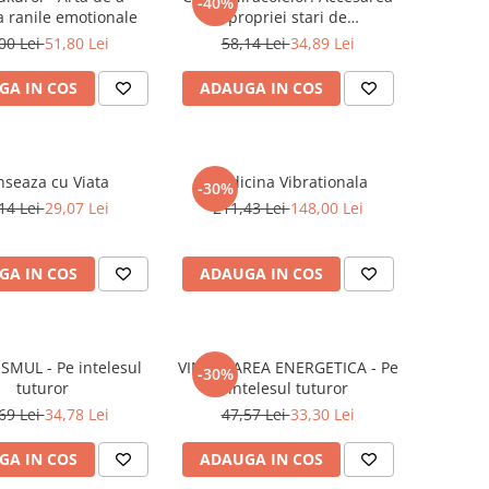
-40%
a ranile emotionale
propriei stari de
Superconstientizare
00 Lei
51,80 Lei
58,14 Lei
34,89 Lei
GA IN COS
ADAUGA IN COS
seaza cu Viata
Medicina Vibrationala
-30%
14 Lei
29,07 Lei
211,43 Lei
148,00 Lei
GA IN COS
ADAUGA IN COS
MUL - Pe intelesul
VINDECAREA ENERGETICA - Pe
-30%
tuturor
intelesul tuturor
69 Lei
34,78 Lei
47,57 Lei
33,30 Lei
GA IN COS
ADAUGA IN COS