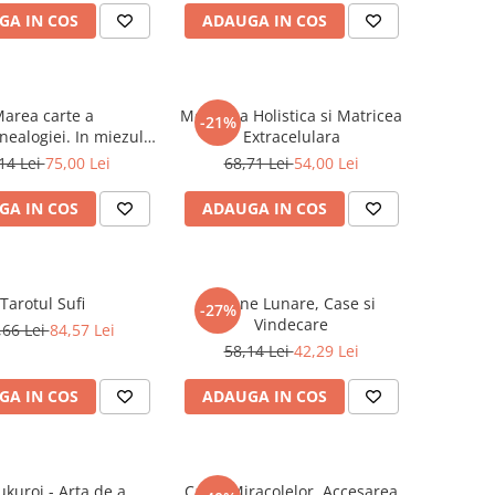
GA IN COS
ADAUGA IN COS
area carte a
Medicina Holistica si Matricea
-21%
nealogiei. In miezul
Extracelulara
telor de la A la Z
14 Lei
75,00 Lei
68,71 Lei
54,00 Lei
GA IN COS
ADAUGA IN COS
Tarotul Sufi
Semne Lunare, Case si
-27%
Vindecare
,66 Lei
84,57 Lei
58,14 Lei
42,29 Lei
GA IN COS
ADAUGA IN COS
ukuroi - Arta de a
Calea Miracolelor. Accesarea