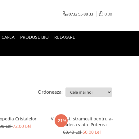
0732 55 88 33
0,00
I CAFEA
PRODUSE BIO
RELAXARE
Ordoneaza:
opedia Cristalelor
Vindeca-ti stramosii pentru a-
-21%
ti vindeca viata. Puterea
00 Lei
72,00 Lei
transformatoare a regresiei
63,43 Lei
50,00 Lei
genealogice