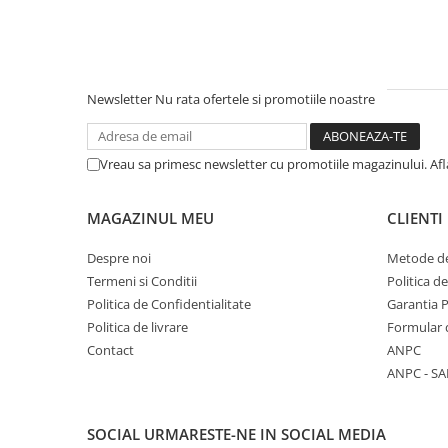
Literatura Romana
Literatura Universala
Poezie
Newsletter
Nu rata ofertele si promotiile noastre
Romane de dragoste, Carti
romantice
Senzatii/Dragoste
Vreau sa primesc newsletter cu promotiile magazinului. Af
Senzatii/Erotic
Senzatii/Suspans
MAGAZINUL MEU
CLIENTI
Senzatii/Thriller
Despre noi
Metode de
SF & Fantasy
Termeni si Conditii
Politica d
Politica de Confidentialitate
Garantia 
Teatru
Politica de livrare
Formular 
Teens Book Club
Contact
ANPC
Umor
ANPC - SA
Birotica & Papetarie
Adezivi si benzi adezive
SOCIAL
URMARESTE-NE IN SOCIAL MEDIA