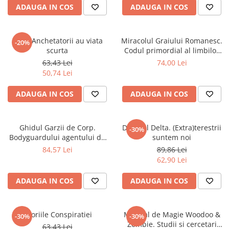
ADAUGA IN COS
ADAUGA IN COS
Elevi de 10 plus
Lecturi Scolare
Lumea Copilariei
OZN. Anchetatorii au viata
Miracolul Graiului Romanesc.
-20%
scurta
Codul primordial al limbilor
Ma pregatesc pentru scoala
indo-europene
63,43 Lei
74,00 Lei
Manuale - Carte Scolara
50,74 Lei
Clasa a II-a
ADAUGA IN COS
ADAUGA IN COS
Clasa a III-a
Clasa a IV-a
Clasa a V-a
Ghidul Garzii de Corp.
Dosarul Delta. (Extra)terestrii
-30%
Bodyguardului agentului de
suntem noi
Clasa a VI-a
protectie si paza
84,57 Lei
89,86 Lei
Clasa a VII-a
62,90 Lei
Clasa a VIII-a
Clasa I
ADAUGA IN COS
ADAUGA IN COS
Clasa pregatitoare
Limbi Straine
Teoriile Conspiratiei
Manual de Magie Woodoo &
-30%
-30%
Povesti
Zombie. Studii si cercetari
63,43 Lei