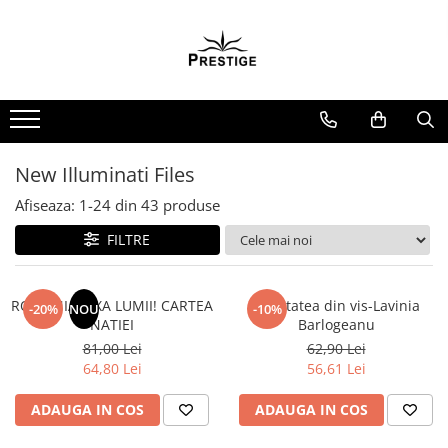
Spiritualitate - Ezoterism
Sanatate
Beletristica
Birotica & Papetarie
Carti pentru copii
Ceai si Cafea
Dezvoltare Personala
Istorie
Jocuri
Non-fictiune
Produse Bio
Relaxare
AngelConnection
Diete
Biografii, Memorii, Jurnale
Adezivi si benzi adezive
Beletristica
Cafea
BUSINESS
Istorie & Filosofie
Casute de papusi si mobilier
Casa, gradina, bricolaj
Ceai BIO
ODORIZANTE, BETISOARE
PARFUMATE
Arte Divinatorii
Gastronomik
Carti erotice
Articole Birotica
Literatura Romana
Cafea terapeutica
Carti de joc
Istorii Secrete
Creativitate
Cultura Generala
Miere BIO
Uleiuri Esentiale
Literatura Universala
Astrologie
Masaj
Carti pentru Adolescenti, Young
Accesorii Arhivare
Ceai
Dezvoltare Personala Adulti
Mituri si Legende
Educative
Hobby Practic
New Illuminati Files
Adult
Poezie
Calculator
Chiromantie
MedConnect
Dezvoltare Profesionala
Tot Adevarul
BrainBox
Legislatie Rutiera
Afiseaza:
1-
24
din
43
produse
SF & Fantasy
Crime, Thriller, Mistery
Hartie si Accesorii
Educative
Dezvoltare Spirituala
Medicina & Farmacie
Dezvoltarea Afacerilor
Cursuri si chestionare auto
Carte Prescolara, Joc
Instrumente de scris
FILTRE
Literatura Romana
Jocuri si jucarii educative
Politica
KidConnection
Medicina Pentru Toti
Parenting & Familie
Organizare si Arhivare
Carti cartonate
Figurine
Literatura Universala
Sociologie
Minte Corp
SealfHealing
Psihologie, Psihanaliza
Seturi birotica
Descopera lumea
Jocuri de Societate
Poezie
ROMANIA, AXA LUMII! CARTEA
Realitatea din vis-Lavinia
Stiinta & Tehnica
-20%
NOU
-10%
New Illuminati Files
Sport
PSYCONNECT
Articole scolare
Descopera si invata
NATIEI
Barlogeanu
Jucarii bebelusi
Romane de dragoste, Carti
Stiinte Umaniste
Numerologie
Starea de bine
Sexualitate
Arta
Din ograda
81,00 Lei
62,90 Lei
romantice
Jucarii interactive
64,80 Lei
56,61 Lei
Caiete si Carnetele scolare
Povesti pe roti
Paranormal
Terapii Alternative
Senzatii/Dragoste
Lampi de veghe copii
Coperti, Mape, Etichete
Primele notiuni
Parapsihologie
ADAUGA IN COS
ADAUGA IN COS
Senzatii/Erotic
LEGO
Ghiozdane si Penare scolare
Carti de colorat
Ramtha
Senzatii/Suspans