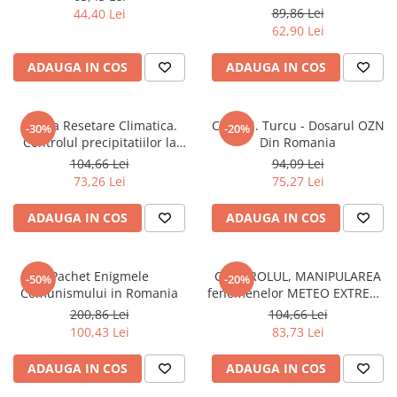
nonconventionale
Povesti ilustrate
89,86 Lei
44,40 Lei
62,90 Lei
Povesti - Basme - Legende
Realitatea Augmentata
ADAUGA IN COS
ADAUGA IN COS
Religie pentru copii
ScienceConnection
Marea Resetare Climatica.
Calin N. Turcu - Dosarul OZN
-30%
-20%
Controlul precipitatiilor la
Din Romania
TP ROLL
nivel global
104,66 Lei
94,09 Lei
73,26 Lei
75,27 Lei
ADAUGA IN COS
ADAUGA IN COS
Pachet Enigmele
CONTROLUL, MANIPULAREA
-50%
-20%
Comunismului in Romania
fenomenelor METEO EXTREME
prin interventii active in
200,86 Lei
104,66 Lei
atmosfera
100,43 Lei
83,73 Lei
ADAUGA IN COS
ADAUGA IN COS