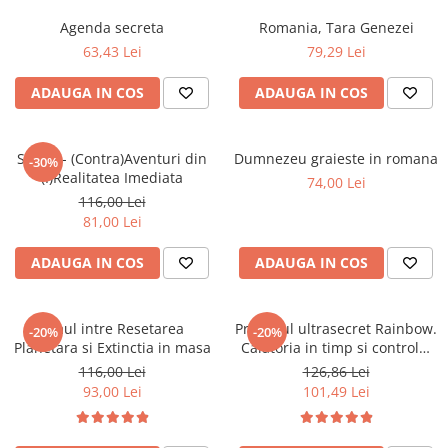
Instrumente de scris
Puzzle-uri
COLOREAZA CU PRIETENII
Audiobook
Agenda secreta
Romania, Tara Genezei
Instrumente si Truse Geometrie
Senzatii/Thriller
De colorat
Puzzle
ReConnect
63,43 Lei
79,29 Lei
Seturi scolare
Pot desena minunat
SF & Fantasy
Puzzle 3D Lemn
Religie
Calculator
Sa coloram cu Nicol
Teatru
ADAUGA IN COS
ADAUGA IN COS
Crestinism
Consumabile & Accesorii
Carti educative
Teens Book Club
ScienceConnection
Codul copiilor de succes
Umor
SIEGO - (Contra)Aventuri din
Dumnezeu graieste in romana
-30%
SelfConnect
Copii 0-7 ani
(I)Realitatea Imediata
74,00 Lei
SelfHealing
116,00 Lei
Clubul Premiantilor
81,00 Lei
Vindecare Spirituala
Super pitici 2-5 ani
Culegeri Auxiliare
ADAUGA IN COS
ADAUGA IN COS
Dezvoltare personala
Dictionare
Omul intre Resetarea
Proiectul ultrasecret Rainbow.
-20%
-20%
Planetara si Extinctia in masa
Calatoria in timp si controlul
Enciclopedii
constiintelor. Operatiunea
116,00 Lei
126,86 Lei
Kids Book Club
Blue Beam sau falsa Invazie
93,00 Lei
101,49 Lei
OZN
Legende istorice
Literatura Scolara