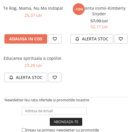
Numerologie
Te Rog, Mama, Nu Ma Indopa!
Inteligenta inimii-Kimberly
-10%
Paranormal
Snyder
25,37 Lei
57,90 Lei
Parapsihologie
52,11 Lei
Ramtha
ADAUGA IN COS
ALERTA STOC
Audiobook
ReConnect
Religie
Educarea spirituala a copiilor.
23,26 Lei
Crestinism
ScienceConnection
ALERTA STOC
SelfConnect
SelfHealing
Newsletter
Nu rata ofertele si promotiile noastre
Vindecare Spirituala
Sanatate
Diete
Gastronomik
Vreau sa primesc newsletter cu promotiile