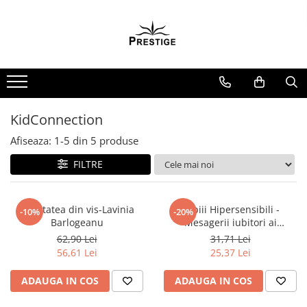
Toate Produsele
Noutati
Promotii
Pachete Speciale Carti
KidConnection
Spiritualitate - Ezoterism
Afiseaza:
1-
5
din
5
produse
AngelConnection
FILTRE
Arte Divinatorii
Astrologie
Chiromantie
Realitatea din vis-Lavinia
Copiii Hipersensibili -
-10%
-20%
Barlogeanu
Mesagerii iubitori ai
Dezvoltare Spirituala
universului
62,90 Lei
31,71 Lei
KidConnection
56,61 Lei
25,37 Lei
Minte Corp
ADAUGA IN COS
ADAUGA IN COS
New Illuminati Files