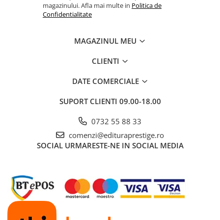
magazinului. Afla mai multe in
Politica de
Masaj
Confidentialitate
MedConnect
Medicina & Farmacie
MAGAZINUL MEU
Medicina Pentru Toti
CLIENTI
SealfHealing
DATE COMERCIALE
Sport
Starea de bine
SUPORT CLIENTI
09.00-18.00
Terapii Alternative
0732 55 88 33
AudioBook
comenzi@edituraprestige.ro
Beletristica
SOCIAL
URMARESTE-NE IN SOCIAL MEDIA
Biografii, Memorii, Jurnale
Carti erotice
Carti pentru Adolescenti, Young
Adult
Crime, Thriller, Mistery