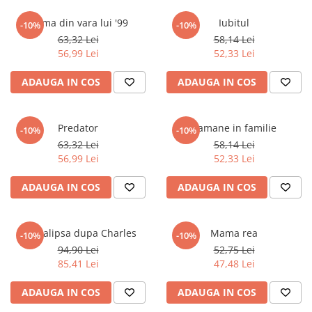
Elevi de 10 plus
Crima din vara lui '99
Iubitul
-10%
-10%
Lecturi Scolare
63,32 Lei
58,14 Lei
56,99 Lei
52,33 Lei
Lumea Copilariei
Ma pregatesc pentru scoala
ADAUGA IN COS
ADAUGA IN COS
Manuale - Carte Scolara
Clasa a II-a
Predator
Ramane in familie
-10%
-10%
Clasa a III-a
63,32 Lei
58,14 Lei
Clasa a IV-a
56,99 Lei
52,33 Lei
Clasa a V-a
ADAUGA IN COS
ADAUGA IN COS
Clasa a VI-a
Clasa a VII-a
Clasa a VIII-a
Apocalipsa dupa Charles
Mama rea
-10%
-10%
Clasa I
94,90 Lei
52,75 Lei
Clasa pregatitoare
85,41 Lei
47,48 Lei
Limbi Straine
ADAUGA IN COS
ADAUGA IN COS
Povesti