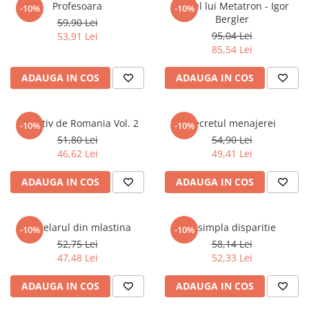
Instrumente de scris
Puzzle-uri
COLOREAZA CU PRIETENII
Profesoara
Cubul lui Metatron - Igor
-10%
-10%
Audiobook
Bergler
Instrumente si Truse Geometrie
Senzatii/Thriller
59,90 Lei
De colorat
Puzzle
ReConnect
95,04 Lei
53,91 Lei
Seturi scolare
Pot desena minunat
SF & Fantasy
Puzzle 3D Lemn
85,54 Lei
Religie
Calculator
Sa coloram cu Nicol
Teatru
Crestinism
Consumabile & Accesorii
Carti educative
ADAUGA IN COS
ADAUGA IN COS
Teens Book Club
ScienceConnection
Codul copiilor de succes
Umor
SelfConnect
Copii 0-7 ani
Detectiv de Romania Vol. 2
Secretul menajerei
-10%
-10%
SelfHealing
51,80 Lei
54,90 Lei
Clubul Premiantilor
46,62 Lei
49,41 Lei
Vindecare Spirituala
Super pitici 2-5 ani
Culegeri Auxiliare
ADAUGA IN COS
ADAUGA IN COS
Dezvoltare personala
Dictionare
Macelarul din mlastina
O simpla disparitie
-10%
-10%
Enciclopedii
52,75 Lei
58,14 Lei
47,48 Lei
52,33 Lei
Kids Book Club
Legende istorice
ADAUGA IN COS
ADAUGA IN COS
Literatura Scolara