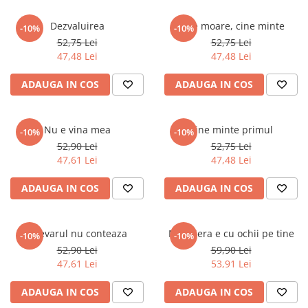
Povesti ilustrate
Dezvaluirea
Cine moare, cine minte
Povesti - Basme - Legende
-10%
-10%
52,75 Lei
52,75 Lei
Realitatea Augmentata
47,48 Lei
47,48 Lei
Religie pentru copii
ADAUGA IN COS
ADAUGA IN COS
ScienceConnection
TP ROLL
Nu e vina mea
Cine minte primul
-10%
-10%
52,90 Lei
52,75 Lei
47,61 Lei
47,48 Lei
ADAUGA IN COS
ADAUGA IN COS
Adevarul nu conteaza
Menajera e cu ochii pe tine
-10%
-10%
52,90 Lei
59,90 Lei
47,61 Lei
53,91 Lei
ADAUGA IN COS
ADAUGA IN COS