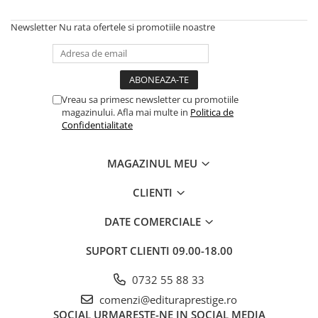
Numerologie
Newsletter
Nu rata ofertele si promotiile noastre
Paranormal
Parapsihologie
Ramtha
Audiobook
Vreau sa primesc newsletter cu promotiile
magazinului. Afla mai multe in
Politica de
ReConnect
Confidentialitate
Religie
Crestinism
MAGAZINUL MEU
ScienceConnection
CLIENTI
SelfConnect
SelfHealing
DATE COMERCIALE
Vindecare Spirituala
SUPORT CLIENTI
09.00-18.00
Sanatate
0732 55 88 33
Diete
comenzi@edituraprestige.ro
Gastronomik
SOCIAL
URMARESTE-NE IN SOCIAL MEDIA