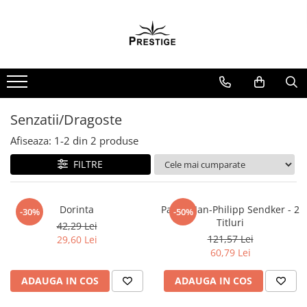
Toate Produsele
Noutati
Promotii
Pachete Speciale Carti
Senzatii/Dragoste
Spiritualitate - Ezoterism
Afiseaza:
1-
2
din
2
produse
AngelConnection
FILTRE
Arte Divinatorii
Astrologie
Chiromantie
Dorinta
Pachet Jan-Philipp Sendker - 2
-30%
-50%
Titluri
42,29 Lei
Dezvoltare Spirituala
121,57 Lei
29,60 Lei
KidConnection
60,79 Lei
Minte Corp
ADAUGA IN COS
ADAUGA IN COS
New Illuminati Files