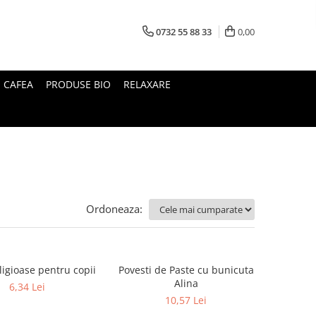
0732 55 88 33
0,00
I CAFEA
PRODUSE BIO
RELAXARE
Ordoneaza:
ligioase pentru copii
Povesti de Paste cu bunicuta
Alina
6,34 Lei
10,57 Lei