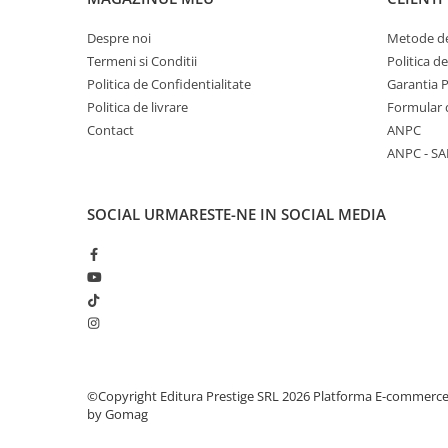
Literatura Romana
Despre noi
Metode de
Literatura Universala
Termeni si Conditii
Politica d
Poezie
Politica de Confidentialitate
Garantia 
Romane de dragoste, Carti
Politica de livrare
Formular 
romantice
Contact
ANPC
Senzatii/Dragoste
ANPC - SA
Senzatii/Erotic
SOCIAL
URMARESTE-NE IN SOCIAL MEDIA
Senzatii/Suspans
Senzatii/Thriller
SF & Fantasy
Teatru
Teens Book Club
Umor
©Copyright Editura Prestige SRL 2026
Platforma E-commerc
Birotica & Papetarie
by Gomag
Adezivi si benzi adezive