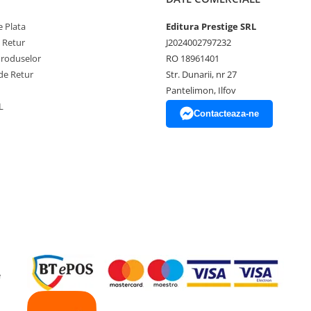
 Plata
Editura Prestige SRL
e Retur
J2024002797232
Produselor
RO 18961401
de Retur
Str. Dunarii, nr 27
Pantelimon, Ilfov
L
Contacteaza-ne
e