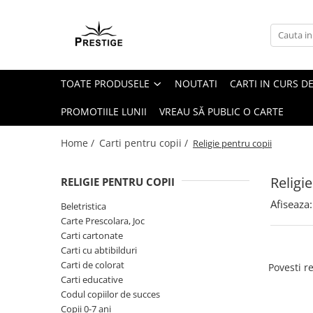
Toate Produsele
Noutati
TOATE PRODUSELE
NOUTATI
CARTI IN CURS DE
Promotii
Pachete Speciale Carti
PROMOTIILE LUNII
VREAU SĂ PUBLIC O CARTE
Spiritualitate - Ezoterism
Home /
Carti pentru copii /
Religie pentru copii
AngelConnection
Arte Divinatorii
Religi
RELIGIE PENTRU COPII
Astrologie
Afiseaza:
Beletristica
Chiromantie
Carte Prescolara, Joc
Dezvoltare Spirituala
Carti cartonate
Carti cu abtibilduri
KidConnection
Carti de colorat
Povesti r
Minte Corp
Carti educative
Codul copiilor de succes
New Illuminati Files
Copii 0-7 ani