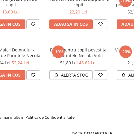
-10%
copii
copii
povestit
13,00 Lei
22,20 Lei
52,
A IN COS
ADAUGA IN COS
ADAU
Maicii Domnului -
Biblia pentru copii povestita
Viata lui
-10%
-20%
 de Parintele Necula
de Parintele Necula Vol. I
04 Lei
52,24 Lei
51,80 Lei
46,62 Lei
21,
A IN COS
ALERTA STOC
AL
la mai multe in
Politica de Confidentialitate
DATE COMERCIALE