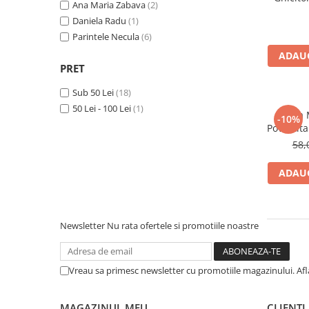
Ana Maria Zabava
(2)
Masaj
Daniela Radu
(1)
MedConnect
Parintele Necula
(6)
Medicina & Farmacie
ADAUG
PRET
Medicina Pentru Toti
Sub 50 Lei
(18)
SealfHealing
50 Lei - 100 Lei
(1)
Viata 
Sport
-10%
Povestita
Starea de bine
58,
Terapii Alternative
ADAUG
AudioBook
Beletristica
Biografii, Memorii, Jurnale
Newsletter
Nu rata ofertele si promotiile noastre
Carti erotice
Carti pentru Adolescenti, Young
Vreau sa primesc newsletter cu promotiile magazinului. Af
Adult
Crime, Thriller, Mistery
MAGAZINUL MEU
CLIENTI