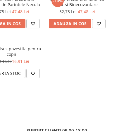
-10%
a de Parintele Necula
Har si Binecuvantare
75 Lei
47,48 Lei
52,75 Lei
47,48 Lei
GA IN COS
ADAUGA IN COS
 Iisus povestita pentru
copii
14 Lei
16,91 Lei
ERTA STOC
SUPORT CLIENTI
09.00-18.00