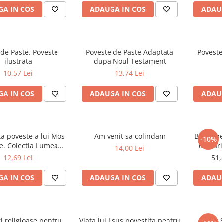
A IN COS
ADAUGA IN COS
ADAU
de Paste. Poveste
Poveste de Paste Adaptata
Poveste
ilustrata
dupa Noul Testament
10,57 Lei
13,74 Lei
A IN COS
ADAUGA IN COS
ADAU
a poveste a lui Mos
Am venit sa colindam
Biblia p
-10%
e. Colectia Lumea
de Pari
14,00 Lei
Copilariei
12,69 Lei
51,
A IN COS
ADAUGA IN COS
ADAU
ri religioase pentru
Viata lui Iisus povestita pentru
Viata 