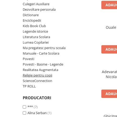
Numerologie
Culegeri Auxiliare
ADAUG
Dezvoltare personala
Paranormal
Dictionare
Parapsihologie
Enciclopedii
Kids Book Club
Ramtha
Ouale 
Legende istorice
Audiobook
Literatura Scolara
ReConnect
Lumea Copilariei
Ma pregatesc pentru scoala
ADAUG
Religie
Manuale - Carte Scolara
Crestinism
Povesti
Povesti - Basme - Legende
ScienceConnection
Realitatea Augmentata
Adevarat
SelfConnect
Religie pentru copii
Nicola
ScienceConnection
SelfHealing
TP ROLL
Vindecare Spirituala
ADAUG
Sanatate
PRODUCATORI
Diete
***
(7)
Gastronomik
Alina Serban
(1)
Ghicito