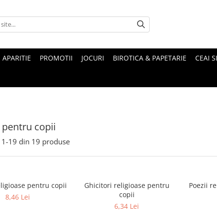
 APARITIE
PROMOTII
JOCURI
BIROTICA & PAPETARIE
CEAI S
e pentru copii
1-
19
din
19
produse
eligioase pentru copii
Ghicitori religioase pentru
Poezii re
copii
8,46 Lei
6,34 Lei