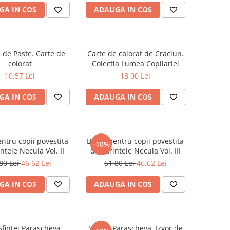
GA IN COS
ADAUGA IN COS
 de Paste. Carte de
Carte de colorat de Craciun.
colorat
Colectia Lumea Copilariei
10,57 Lei
13,00 Lei
GA IN COS
ADAUGA IN COS
entru copii povestita
Biblia pentru copii povestita
-10%
ntele Necula Vol. II
de Parintele Necula Vol. III
80 Lei
46,62 Lei
51,80 Lei
46,62 Lei
GA IN COS
ADAUGA IN COS
Sfintei Parascheva
Sfanta Parascheva. Izvor de