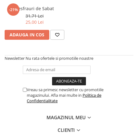
Numerologie
Desfrauri de Sabat
-21%
Paranormal
31,71 Lei
25,00 Lei
Parapsihologie
Ramtha
ADAUGA IN COS
Audiobook
ReConnect
Newsletter
Nu rata ofertele si promotiile noastre
Religie
Crestinism
ScienceConnection
SelfConnect
Vreau sa primesc newsletter cu promotiile
magazinului. Afla mai multe in
Politica de
SelfHealing
Confidentialitate
Vindecare Spirituala
Sanatate
MAGAZINUL MEU
Diete
CLIENTI
Gastronomik