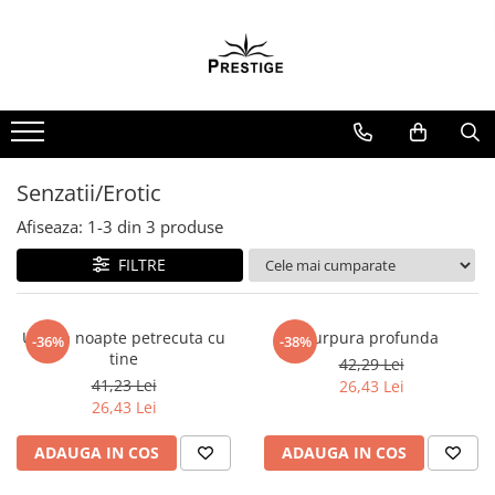
Toate Produsele
Noutati
Promotii
Pachete Speciale Carti
Senzatii/Erotic
Spiritualitate - Ezoterism
Afiseaza:
1-
3
din
3
produse
AngelConnection
FILTRE
Arte Divinatorii
Astrologie
Chiromantie
Ultima noapte petrecuta cu
Purpura profunda
-36%
-38%
tine
42,29 Lei
Dezvoltare Spirituala
41,23 Lei
26,43 Lei
KidConnection
26,43 Lei
Minte Corp
ADAUGA IN COS
ADAUGA IN COS
New Illuminati Files