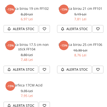
Literatura Romana
Foarfeca birou 19 cm FF102
Foarfeca birou 21 cm FF101
-15%
-15%
Literatura Universala
8,20 Lei
9,19 Lei
Poezie
6,97 Lei
7,81 Lei
Romane de dragoste, Carti
ALERTA STOC
ALERTA STOC
romantice
Senzatii/Dragoste
Senzatii/Erotic
Foarfeca birou 17.5 cm non
Foarfeca birou 25 cm FF106
-15%
-15%
stick FF104
10,30 Lei
Senzatii/Suspans
8,80 Lei
8,76 Lei
Senzatii/Thriller
7,48 Lei
SF & Fantasy
ALERTA STOC
ALERTA STOC
Teatru
Teens Book Club
Foarfeca 17CM Acid
-15%
Umor
9,35 Lei
7,95 Lei
Birotica & Papetarie
Adezivi si benzi adezive
ALERTA STOC