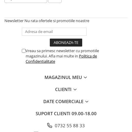
Articole Birotica
Accesorii Arhivare
Calculator
Newsletter
Nu rata ofertele si promotiile noastre
Hartie si Accesorii
Instrumente de scris
Organizare si Arhivare
Seturi birotica
Vreau sa primesc newsletter cu promotiile
magazinului. Afla mai multe in
Politica de
Articole scolare
Confidentialitate
Arta
Caiete si Carnetele scolare
MAGAZINUL MEU
Coperti, Mape, Etichete
CLIENTI
Ghiozdane si Penare scolare
Instrumente de scris
DATE COMERCIALE
Instrumente si Truse Geometrie
SUPORT CLIENTI
09.00-18.00
Seturi scolare
Calculator
0732 55 88 33
Consumabile & Accesorii