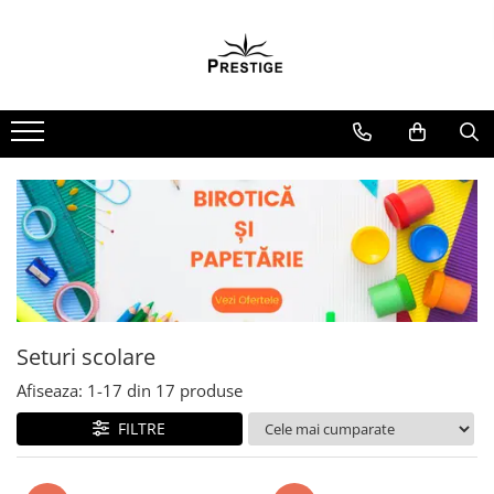
Toate Produsele
Noutati
Promotii
Pachete Speciale Carti
Spiritualitate - Ezoterism
AngelConnection
Arte Divinatorii
Astrologie
Chiromantie
Seturi scolare
Dezvoltare Spirituala
Afiseaza:
1-
17
din
17
produse
KidConnection
FILTRE
Minte Corp
New Illuminati Files