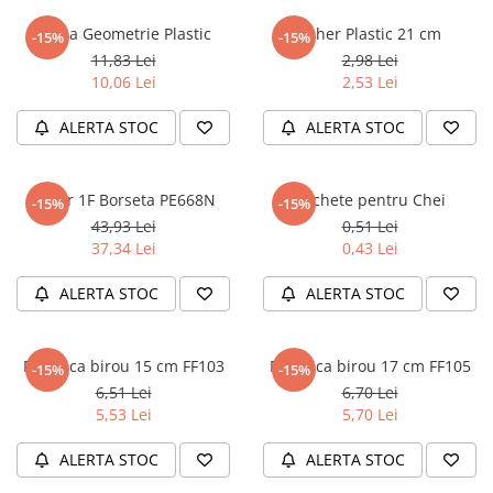
Masaj
Trusa Geometrie Plastic
Echer Plastic 21 cm
-15%
-15%
MedConnect
11,83 Lei
2,98 Lei
10,06 Lei
2,53 Lei
Medicina & Farmacie
Medicina Pentru Toti
ALERTA STOC
ALERTA STOC
SealfHealing
Sport
Penar 1F Borseta PE668N
Etichete pentru Chei
-15%
-15%
Starea de bine
43,93 Lei
0,51 Lei
37,34 Lei
0,43 Lei
Terapii Alternative
AudioBook
ALERTA STOC
ALERTA STOC
Beletristica
Biografii, Memorii, Jurnale
Foarfeca birou 15 cm FF103
Foarfeca birou 17 cm FF105
-15%
-15%
Carti erotice
6,51 Lei
6,70 Lei
Carti pentru Adolescenti, Young
5,53 Lei
5,70 Lei
Adult
ALERTA STOC
ALERTA STOC
Crime, Thriller, Mistery