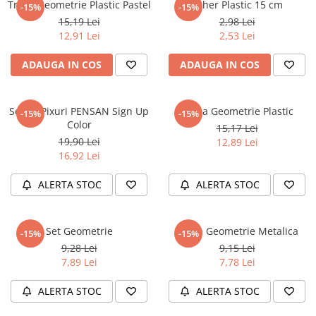
Trusa Geometrie Plastic Pastel
Echer Plastic 15 cm
-15%
-15%
Numerologie
15,19 Lei
2,98 Lei
Paranormal
12,91 Lei
2,53 Lei
Parapsihologie
ADAUGA IN COS
ADAUGA IN COS
Ramtha
Audiobook
Set 10 Pixuri PENSAN Sign Up
Trusa Geometrie Plastic
-15%
-15%
ReConnect
Color
15,17 Lei
Religie
19,90 Lei
12,89 Lei
16,92 Lei
Crestinism
ScienceConnection
ALERTA STOC
ALERTA STOC
SelfConnect
SelfHealing
Set Geometrie
Trusa Geometrie Metalica
-15%
-15%
Vindecare Spirituala
9,28 Lei
9,15 Lei
7,89 Lei
7,78 Lei
Sanatate
Diete
ALERTA STOC
ALERTA STOC
Gastronomik