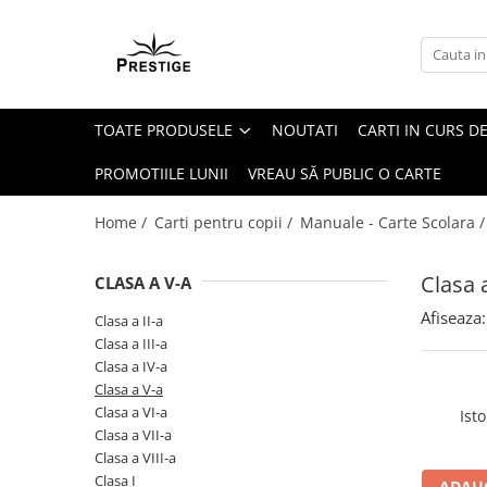
Toate Produsele
Noutati
TOATE PRODUSELE
NOUTATI
CARTI IN CURS DE
Promotii
Pachete Speciale Carti
PROMOTIILE LUNII
VREAU SĂ PUBLIC O CARTE
Spiritualitate - Ezoterism
Home /
Carti pentru copii /
Manuale - Carte Scolara 
AngelConnection
Arte Divinatorii
Clasa 
CLASA A V-A
Astrologie
Afiseaza:
Clasa a II-a
Chiromantie
Clasa a III-a
Dezvoltare Spirituala
Clasa a IV-a
Clasa a V-a
KidConnection
Clasa a VI-a
Isto
Minte Corp
Clasa a VII-a
Clasa a VIII-a
New Illuminati Files
Clasa I
ADAUG