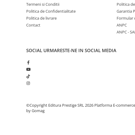
Masaj
Termeni si Conditii
Politica d
Politica de Confidentialitate
Garantia 
MedConnect
Politica de livrare
Formular 
Medicina & Farmacie
Contact
ANPC
Medicina Pentru Toti
ANPC - SA
SealfHealing
SOCIAL
URMARESTE-NE IN SOCIAL MEDIA
Sport
Starea de bine
Terapii Alternative
AudioBook
Beletristica
Biografii, Memorii, Jurnale
Carti erotice
©Copyright Editura Prestige SRL 2026
Platforma E-commerc
by Gomag
Carti pentru Adolescenti, Young
Adult
Crime, Thriller, Mistery