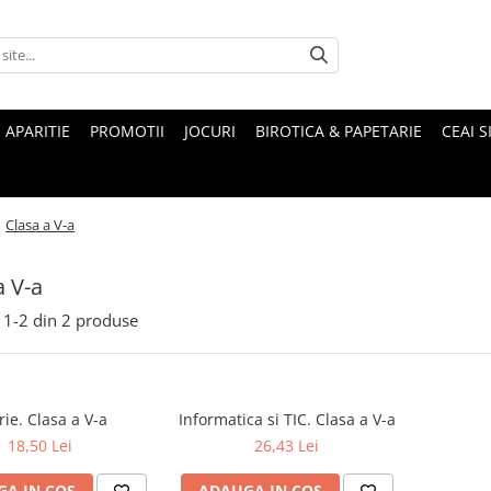
 APARITIE
PROMOTII
JOCURI
BIROTICA & PAPETARIE
CEAI S
/
Clasa a V-a
a V-a
1-
2
din
2
produse
rie. Clasa a V-a
Informatica si TIC. Clasa a V-a
18,50 Lei
26,43 Lei
A IN COS
ADAUGA IN COS