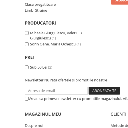
Numerologie
Clasa pregatitoare
Limbi Straine
Paranormal
Parapsihologie
PRODUCATORI
Ramtha
Mihaela Giurgiulescu, Valeriu B.
Giurgiulescu
(1)
Audiobook
Sorin Oane, Maria Ochescu
(1)
ReConnect
Religie
PRET
Crestinism
Sub 50 Lei
(2)
ScienceConnection
SelfConnect
Newsletter
Nu rata ofertele si promotiile noastre
SelfHealing
Vindecare Spirituala
Vreau sa primesc newsletter cu promotiile magazinului. Af
Sanatate
MAGAZINUL MEU
CLIENTI
Diete
Gastronomik
Despre noi
Metode de