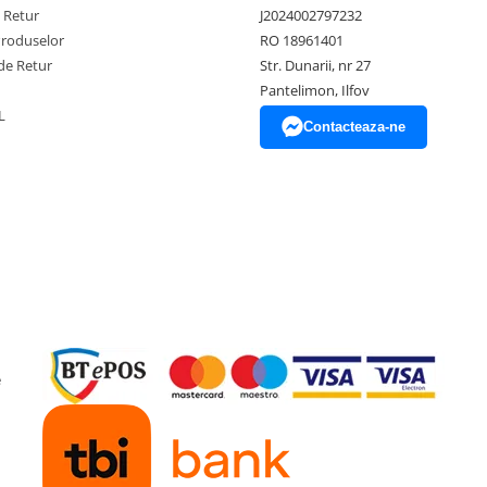
e Retur
J2024002797232
Produselor
RO 18961401
de Retur
Str. Dunarii, nr 27
Pantelimon, Ilfov
L
Contacteaza-ne
e