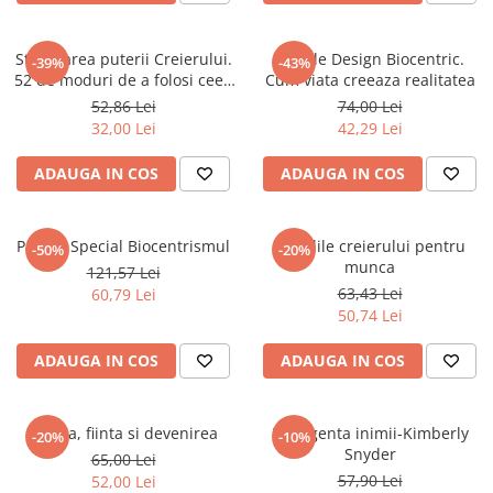
Articole Birotica
Accesorii Arhivare
Stimularea puterii Creierului.
Marele Design Biocentric.
-39%
-43%
Calculator
52 de moduri de a folosi ceea
Cum viata creeaza realitatea
ce spune stiinta
Hartie si Accesorii
52,86 Lei
74,00 Lei
32,00 Lei
42,29 Lei
Instrumente de scris
Organizare si Arhivare
ADAUGA IN COS
ADAUGA IN COS
Seturi birotica
Articole scolare
Pachet Special Biocentrismul
Regulile creierului pentru
-50%
-20%
Arta
munca
121,57 Lei
Caiete si Carnetele scolare
63,43 Lei
60,79 Lei
Coperti, Mape, Etichete
50,74 Lei
Ghiozdane si Penare scolare
ADAUGA IN COS
ADAUGA IN COS
Instrumente de scris
Instrumente si Truse Geometrie
Seturi scolare
Stiinta, fiinta si devenirea
Inteligenta inimii-Kimberly
-20%
-10%
Calculator
Snyder
65,00 Lei
57,90 Lei
52,00 Lei
Consumabile & Accesorii