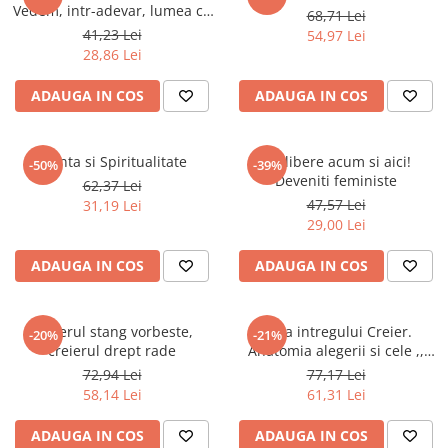
Literatura Romana
Vedem, intr-adevar, lumea cu
68,71 Lei
ochii nostri?
41,23 Lei
54,97 Lei
Literatura Universala
28,86 Lei
Poezie
ADAUGA IN COS
ADAUGA IN COS
Romane de dragoste, Carti
romantice
Senzatii/Dragoste
Stiinta si Spiritualitate
Fiti libere acum si aici!
-50%
-39%
Deveniti feministe
Senzatii/Erotic
62,37 Lei
47,57 Lei
31,19 Lei
Senzatii/Suspans
29,00 Lei
Senzatii/Thriller
ADAUGA IN COS
ADAUGA IN COS
SF & Fantasy
Teatru
Creierul stang vorbeste,
Viata intregului Creier.
-20%
-21%
Teens Book Club
creierul drept rade
Anatomia alegerii si cele ,,
Patru Personaje" care ne
Umor
72,94 Lei
77,17 Lei
conduc viata
58,14 Lei
61,31 Lei
Birotica & Papetarie
Adezivi si benzi adezive
ADAUGA IN COS
ADAUGA IN COS