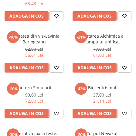
63,43 Lei
Masaj
MedConnect
ADAUGA IN COS
ADAUGA IN COS
Medicina & Farmacie
Medicina Pentru Toti
Realitatea din vis-Lavinia
Cautarea Alchimica a
-10%
-21%
SealfHealing
Barlogeanu
campului unificat
62,90 Lei
77,00 Lei
Sport
56,61 Lei
61,00 Lei
Starea de bine
ADAUGA IN COS
ADAUGA IN COS
Terapii Alternative
AudioBook
Beletristica
Ipoteza Simularii
Biocentrismul
-20%
-43%
90,00 Lei
37,00 Lei
Biografii, Memorii, Jurnale
72,00 Lei
21,14 Lei
Carti erotice
ADAUGA IN COS
ADAUGA IN COS
Carti pentru Adolescenti, Young
Adult
Crime, Thriller, Mistery
Creierul va joaca feste.
Corpul Nevazut
-30%
-20%