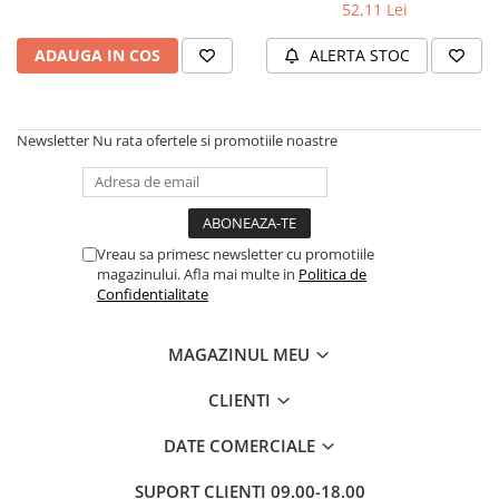
52,11 Lei
Cadouri
ADAUGA IN COS
ALERTA STOC
Carti in dar
Carti pentru copii
Beletristica
Newsletter
Nu rata ofertele si promotiile noastre
Literatura Romana
Literatura Universala
Poezie
SF & Fantasy
Vreau sa primesc newsletter cu promotiile
Carte Prescolara, Joc
magazinului. Afla mai multe in
Politica de
Confidentialitate
Carti cartonate
Descopera lumea
MAGAZINUL MEU
Descopera si invata
Din ograda
CLIENTI
Povesti pe roti
DATE COMERCIALE
Primele notiuni
Carti de colorat
SUPORT CLIENTI
09.00-18.00