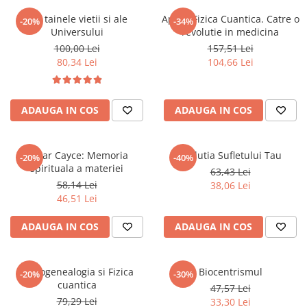
Numerologie
Din tainele vietii si ale
Apa si Fizica Cuantica. Catre o
-20%
-34%
Paranormal
Universului
revolutie in medicina
100,00 Lei
157,51 Lei
Parapsihologie
80,34 Lei
104,66 Lei
Ramtha
Audiobook
ADAUGA IN COS
ADAUGA IN COS
ReConnect
Religie
Crestinism
Edgar Cayce: Memoria
Evolutia Sufletului Tau
-20%
-40%
spirituala a materiei
ScienceConnection
63,43 Lei
58,14 Lei
38,06 Lei
SelfConnect
46,51 Lei
SelfHealing
ADAUGA IN COS
ADAUGA IN COS
Vindecare Spirituala
Sanatate
Psihogenealogia si Fizica
Biocentrismul
Diete
-20%
-30%
cuantica
47,57 Lei
Gastronomik
79,29 Lei
33,30 Lei