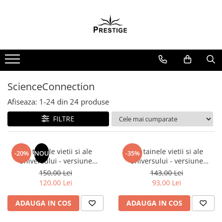
Toate Produsele
Noutati
Promotii
Pachete Speciale Carti
ScienceConnection
Spiritualitate - Ezoterism
Afiseaza:
1-
24
din
24
produse
AngelConnection
FILTRE
Arte Divinatorii
Astrologie
Chiromantie
Din tainele vietii si ale
Din tainele vietii si ale
-20%
NOU
-35%
Universului - versiune
Universului - versiune
Dezvoltare Spirituala
originala din 1939. Volumele I-
originala din 1939. Volumele I-
150,00 Lei
143,00 Lei
III. Cutie de colectie -Scarlat
III.
KidConnection
120,00 Lei
93,00 Lei
Demetrescu
Minte Corp
ADAUGA IN COS
ADAUGA IN COS
New Illuminati Files