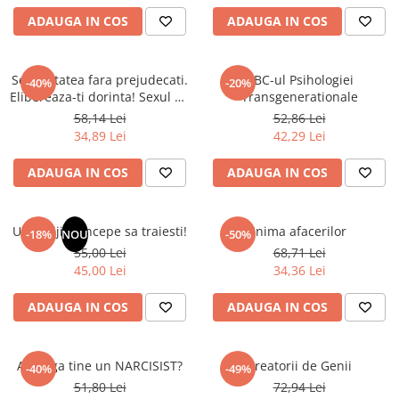
ADAUGA IN COS
ADAUGA IN COS
Elevi de 10 plus
Lecturi Scolare
Lumea Copilariei
Sexualitatea fara prejudecati.
ABC-ul Psihologiei
-40%
-20%
Elibereaza-ti dorinta! Sexul nu
Ma pregatesc pentru scoala
Transgenerationale
are gen.
58,14 Lei
52,86 Lei
Manuale - Carte Scolara
34,89 Lei
42,29 Lei
Clasa a II-a
ADAUGA IN COS
ADAUGA IN COS
Clasa a III-a
Clasa a IV-a
Clasa a V-a
Uita grijile, incepe sa traiesti!
Inima afacerilor
-18%
NOU
-50%
Clasa a VI-a
55,00 Lei
68,71 Lei
Clasa a VII-a
45,00 Lei
34,36 Lei
Clasa a VIII-a
ADAUGA IN COS
ADAUGA IN COS
Clasa I
Clasa pregatitoare
Limbi Straine
Ai langa tine un NARCISIST?
Creatorii de Genii
-40%
-49%
Povesti
51,80 Lei
72,94 Lei