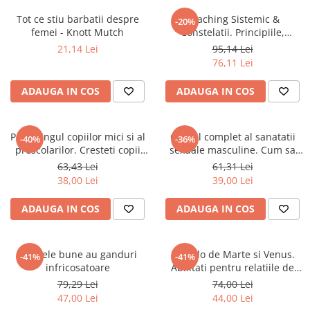
Instrumente de scris
Puzzle-uri
COLOREAZA CU PRIETENII
Audiobook
Tot ce stiu barbatii despre
Coaching Sistemic &
Instrumente si Truse Geometrie
Senzatii/Thriller
-20%
De colorat
Puzzle
femei - Knott Mutch
Constelatii. Principiile,
ReConnect
Seturi scolare
Pot desena minunat
SF & Fantasy
Puzzle 3D Lemn
practicile si modul de aplicare
21,14 Lei
95,14 Lei
Religie
Calculator
la indivizi, echipe si grupuri
Sa coloram cu Nicol
76,11 Lei
Teatru
Crestinism
Consumabile & Accesorii
Carti educative
Teens Book Club
ADAUGA IN COS
ADAUGA IN COS
ScienceConnection
Codul copiilor de succes
Umor
SelfConnect
Copii 0-7 ani
Parentingul copiilor mici si al
SelfHealing
Ghidul complet al sanatatii
-40%
-36%
Clubul Premiantilor
prescolarilor. Cresteti copii
sexuale masculine. Cum sa
Vindecare Spirituala
Super pitici 2-5 ani
inteligenti
ramai energic la orice varsta
63,43 Lei
61,31 Lei
Culegeri Auxiliare
38,00 Lei
39,00 Lei
Dezvoltare personala
ADAUGA IN COS
ADAUGA IN COS
Dictionare
Enciclopedii
Mamele bune au ganduri
Dincolo de Marte si Venus.
-41%
-41%
Kids Book Club
infricosatoare
Abilitati pentru relatiile de
cuplu din lumea complexa de
79,29 Lei
74,00 Lei
Legende istorice
azi. Du-ti relatia la nivelul
47,00 Lei
44,00 Lei
Literatura Scolara
urmator!