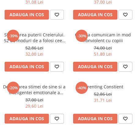
31,08 Lei
37,00 Lei
Povesti ilustrate
Povesti - Basme - Legende
ADAUGA IN COS
ADAUGA IN COS
Realitatea Augmentata
Religie pentru copii
Stimularea puterii Creierului.
Cum sa comunicam in mod
-39%
-30%
52 de moduri de a folosi ceea
ScienceConnection
nonviolent cu copiii
ce spune stiinta
52,86 Lei
74,00 Lei
TP ROLL
32,00 Lei
51,80 Lei
ADAUGA IN COS
ADAUGA IN COS
Dezvoltarea stimei de sine si a
Parenting Constient
-20%
-40%
inteligentei emotionale a
52,86 Lei
copilului tau
37,00 Lei
31,71 Lei
29,60 Lei
ADAUGA IN COS
ADAUGA IN COS