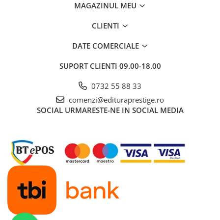
MAGAZINUL MEU
COLOREAZA CU PRIETENII
De colorat
CLIENTI
Pot desena minunat
Sa coloram cu Nicol
DATE COMERCIALE
Carti educative
SUPORT CLIENTI
09.00-18.00
Codul copiilor de succes
0732 55 88 33
Copii 0-7 ani
comenzi@edituraprestige.ro
Clubul Premiantilor
SOCIAL
URMARESTE-NE IN SOCIAL MEDIA
Super pitici 2-5 ani
Culegeri Auxiliare
Dezvoltare personala
Dictionare
Enciclopedii
Kids Book Club
Legende istorice
Literatura Scolara