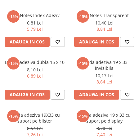
Masaj
MedConnect
Bloc Notes Index Adeziv
Bloc Notes Transparent
-15%
-15%
6,81 Lei
10,40 Lei
Medicina & Farmacie
5,79 Lei
8,84 Lei
Medicina Pentru Toti
ADAUGA IN COS
ADAUGA IN COS
SealfHealing
Sport
Starea de bine
Banda adeziva dubla 15 x 10
Banda adeziva 19 x 33
-15%
-15%
invizibila
8,10 Lei
Terapii Alternative
10,17 Lei
6,89 Lei
AudioBook
8,64 Lei
Beletristica
ADAUGA IN COS
ADAUGA IN COS
Biografii, Memorii, Jurnale
Carti erotice
Banda adeziva 19X33 cu
Banda adeziva 19 x 33 cu
-15%
-15%
Carti pentru Adolescenti, Young
suport pe blister
suport pe display
Adult
8,54 Lei
8,70 Lei
Crime, Thriller, Mistery
7,26 Lei
7,40 Lei