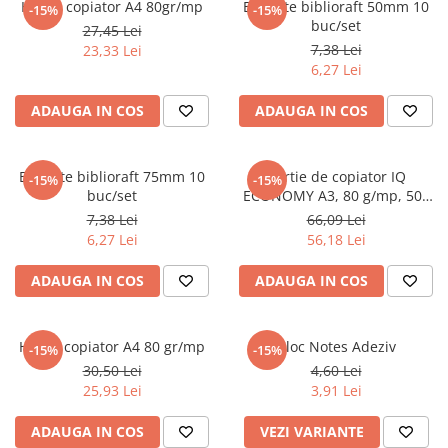
Hartie copiator A4 80gr/mp
Etichete biblioraft 50mm 10
-15%
-15%
Numerologie
buc/set
27,45 Lei
Paranormal
7,38 Lei
23,33 Lei
6,27 Lei
Parapsihologie
Ramtha
ADAUGA IN COS
ADAUGA IN COS
Audiobook
ReConnect
Etichete biblioraft 75mm 10
Hartie de copiator IQ
-15%
-15%
Religie
buc/set
ECONOMY A3, 80 g/mp, 500
coli/top
7,38 Lei
66,09 Lei
Crestinism
6,27 Lei
56,18 Lei
ScienceConnection
ADAUGA IN COS
ADAUGA IN COS
SelfConnect
SelfHealing
Vindecare Spirituala
Hartie copiator A4 80 gr/mp
Bloc Notes Adeziv
-15%
-15%
30,50 Lei
4,60 Lei
Sanatate
25,93 Lei
3,91 Lei
Diete
Gastronomik
ADAUGA IN COS
VEZI VARIANTE