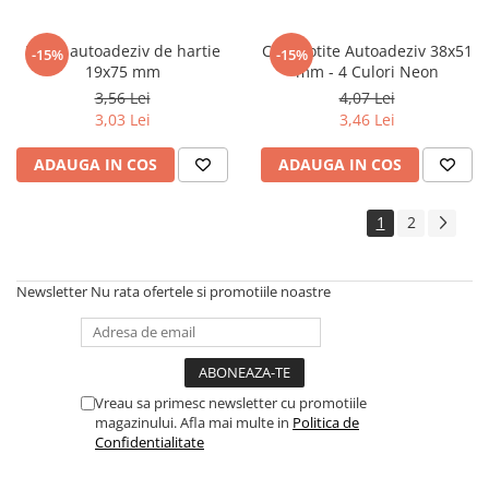
Cadouri
Index autoadeziv de hartie
Cub Notite Autoadeziv 38x51
-15%
-15%
Carti in dar
19x75 mm
mm - 4 Culori Neon
Carti pentru copii
3,56 Lei
4,07 Lei
Beletristica
3,03 Lei
3,46 Lei
Literatura Romana
ADAUGA IN COS
ADAUGA IN COS
Literatura Universala
Poezie
1
2
SF & Fantasy
Carte Prescolara, Joc
Newsletter
Nu rata ofertele si promotiile noastre
Carti cartonate
Descopera lumea
Descopera si invata
Din ograda
Vreau sa primesc newsletter cu promotiile
Povesti pe roti
magazinului. Afla mai multe in
Politica de
Primele notiuni
Confidentialitate
Carti de colorat