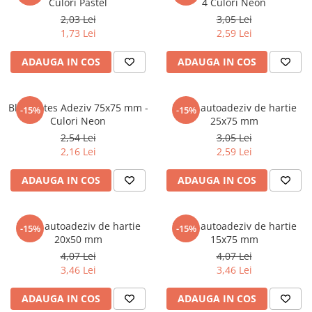
Culori Pastel
4 Culori Neon
Articole Birotica
2,03 Lei
3,05 Lei
Accesorii Arhivare
1,73 Lei
2,59 Lei
Calculator
ADAUGA IN COS
ADAUGA IN COS
Hartie si Accesorii
Instrumente de scris
Organizare si Arhivare
Bloc Notes Adeziv 75x75 mm -
Index autoadeziv de hartie
-15%
-15%
Seturi birotica
Culori Neon
25x75 mm
2,54 Lei
3,05 Lei
Articole scolare
2,16 Lei
2,59 Lei
Arta
Caiete si Carnetele scolare
ADAUGA IN COS
ADAUGA IN COS
Coperti, Mape, Etichete
Ghiozdane si Penare scolare
Index autoadeziv de hartie
Index autoadeziv de hartie
-15%
-15%
Instrumente de scris
20x50 mm
15x75 mm
Instrumente si Truse Geometrie
4,07 Lei
4,07 Lei
Seturi scolare
3,46 Lei
3,46 Lei
Calculator
ADAUGA IN COS
ADAUGA IN COS
Consumabile & Accesorii