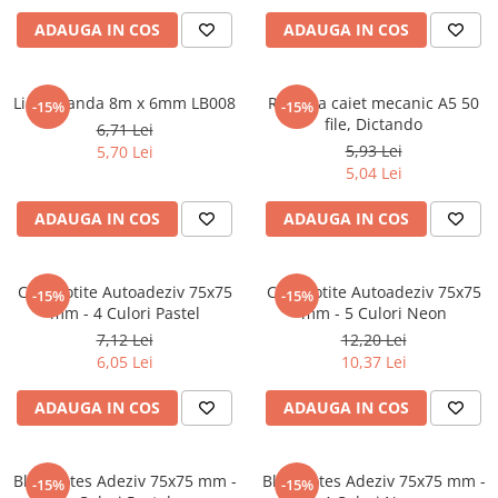
Literatura Romana
ADAUGA IN COS
ADAUGA IN COS
Literatura Universala
Poezie
Lipici banda 8m x 6mm LB008
Rezerva caiet mecanic A5 50
-15%
-15%
Romane de dragoste, Carti
file, Dictando
6,71 Lei
romantice
5,93 Lei
5,70 Lei
Senzatii/Dragoste
5,04 Lei
Senzatii/Erotic
ADAUGA IN COS
ADAUGA IN COS
Senzatii/Suspans
Senzatii/Thriller
Cub Notite Autoadeziv 75x75
Cub Notite Autoadeziv 75x75
-15%
-15%
SF & Fantasy
mm - 4 Culori Pastel
mm - 5 Culori Neon
7,12 Lei
12,20 Lei
Teatru
6,05 Lei
10,37 Lei
Teens Book Club
ADAUGA IN COS
ADAUGA IN COS
Umor
Birotica & Papetarie
Adezivi si benzi adezive
Bloc Notes Adeziv 75x75 mm -
Bloc Notes Adeziv 75x75 mm -
-15%
-15%