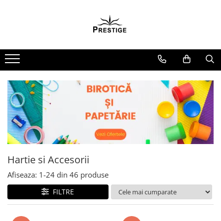
Toate Produsele
Noutati
Promotii
Pachete Speciale Carti
Spiritualitate - Ezoterism
AngelConnection
Arte Divinatorii
Astrologie
Chiromantie
Hartie si Accesorii
Dezvoltare Spirituala
Afiseaza:
1-
24
din
46
produse
KidConnection
FILTRE
Minte Corp
New Illuminati Files