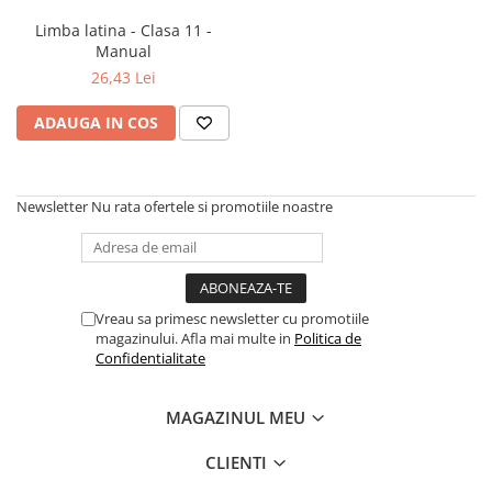
Numerologie
Limba latina - Clasa 11 -
Paranormal
Manual
26,43 Lei
Parapsihologie
Ramtha
ADAUGA IN COS
Audiobook
ReConnect
Newsletter
Nu rata ofertele si promotiile noastre
Religie
Crestinism
ScienceConnection
SelfConnect
Vreau sa primesc newsletter cu promotiile
magazinului. Afla mai multe in
Politica de
SelfHealing
Confidentialitate
Vindecare Spirituala
Sanatate
MAGAZINUL MEU
Diete
CLIENTI
Gastronomik