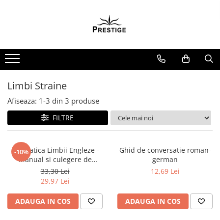
Toate Produsele
Noutati
Promotii
Pachete Speciale Carti
Limbi Straine
Spiritualitate - Ezoterism
Afiseaza:
1-
3
din
3
produse
AngelConnection
FILTRE
Arte Divinatorii
Astrologie
Chiromantie
Gramatica Limbii Engleze -
Ghid de conversatie roman-
-10%
Manual si culegere de
german
Dezvoltare Spirituala
exercitii
33,30 Lei
12,69 Lei
KidConnection
29,97 Lei
Minte Corp
ADAUGA IN COS
ADAUGA IN COS
New Illuminati Files