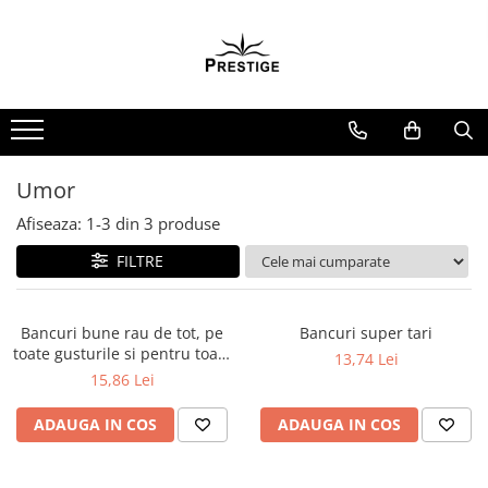
Toate Produsele
Noutati
Promotii
Pachete Speciale Carti
Umor
Spiritualitate - Ezoterism
Afiseaza:
1-
3
din
3
produse
AngelConnection
FILTRE
Arte Divinatorii
Astrologie
Chiromantie
Bancuri bune rau de tot, pe
Bancuri super tari
toate gusturile si pentru toate
13,74 Lei
Dezvoltare Spirituala
ocaziile
15,86 Lei
KidConnection
ADAUGA IN COS
ADAUGA IN COS
Minte Corp
New Illuminati Files