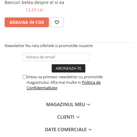
Bancuri belea despre el si ea
Numerologie
12,69 Lei
Paranormal
ADAUGA IN COS
Parapsihologie
Ramtha
Audiobook
Newsletter
Nu rata ofertele si promotiile noastre
ReConnect
Religie
Crestinism
ScienceConnection
Vreau sa primesc newsletter cu promotiile
magazinului. Afla mai multe in
Politica de
SelfConnect
Confidentialitate
SelfHealing
MAGAZINUL MEU
Vindecare Spirituala
Sanatate
CLIENTI
Diete
DATE COMERCIALE
Gastronomik