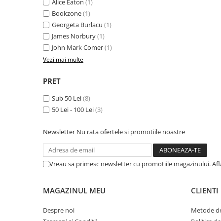
Alice Eaton
(1)
Masaj
Bookzone
(1)
MedConnect
Georgeta Burlacu
(1)
James Norbury
(1)
Medicina & Farmacie
John Mark Comer
(1)
Medicina Pentru Toti
Vezi mai multe
SealfHealing
PRET
Sport
Starea de bine
Sub 50 Lei
(8)
50 Lei - 100 Lei
(3)
Terapii Alternative
AudioBook
Newsletter
Nu rata ofertele si promotiile noastre
Beletristica
Biografii, Memorii, Jurnale
Vreau sa primesc newsletter cu promotiile magazinului. Af
Carti erotice
Carti pentru Adolescenti, Young
MAGAZINUL MEU
CLIENTI
Adult
Crime, Thriller, Mistery
Despre noi
Metode de