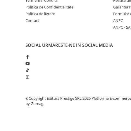
Termeni si Conditii
Politica d
Literatura Romana
Politica de Confidentialitate
Garantia 
Literatura Universala
Politica de livrare
Formular 
Contact
ANPC
Poezie
ANPC - SA
Romane de dragoste, Carti
romantice
Senzatii/Dragoste
SOCIAL
URMARESTE-NE IN SOCIAL MEDIA
Senzatii/Erotic
Senzatii/Suspans
Senzatii/Thriller
SF & Fantasy
Teatru
©Copyright Editura Prestige SRL 2026
Platforma E-commerc
Teens Book Club
by Gomag
Umor
Birotica & Papetarie
Adezivi si benzi adezive