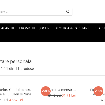
 APARITIE
PROMOTII
JOCURI
BIROTICA & PAPETARIE
CEAI S
tare personala
1-
11
din
11
produse
hidul pentru
Bun venit la menstruatie!
Focul: Pr
-50%
-10%
 al lui Ellen si Nina
oameni
63,43 Lei
31,71 Lei
p
71 Lei
47,57 Lei
37,