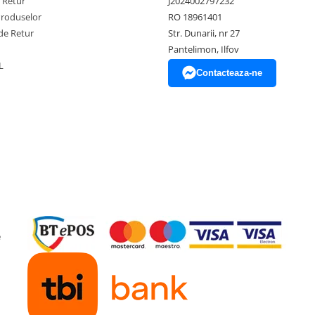
e Retur
J2024002797232
Produselor
RO 18961401
de Retur
Str. Dunarii, nr 27
Pantelimon, Ilfov
L
Contacteaza-ne
e