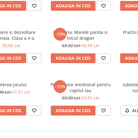
A IN COS
ADAUGA IN COS
ADAU
iere si dezvoltare
Calatoria. Marele panda si
Practic
-10%
nala. Clasa a V-a
micul dragon
30,66 Lei
63,32 Lei
56,99 Lei
A IN COS
ADAUGA IN COS
ADAU
terea jocului
Prim ajutor emotional pentru
Iubeste
-10%
copilul tau
su
90 Lei
57,51 Lei
59,90 Lei
53,91 Lei
A IN COS
ADAUGA IN COS
AL