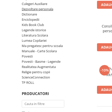
Numerologie
Culegeri Auxiliare
ADAUG
Dezvoltare personala
Paranormal
Dictionare
Parapsihologie
Enciclopedii
Kids Book Club
Ramtha
Consil
Legende istorice
perso
Audiobook
Literatura Scolara
ReConnect
Lumea Copilariei
Ma pregatesc pentru scoala
ADAUG
Religie
Manuale - Carte Scolara
Crestinism
Povesti
Povesti - Basme - Legende
ScienceConnection
Realitatea Augmentata
Pu
SelfConnect
-10%
Religie pentru copii
63,
ScienceConnection
SelfHealing
TP ROLL
Vindecare Spirituala
ADAUG
Sanatate
PRODUCATORI
Diete
Gastronomik