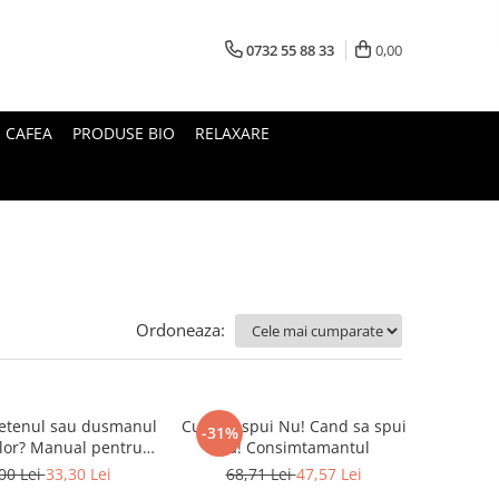
0732 55 88 33
0,00
I CAFEA
PRODUSE BIO
RELAXARE
Ordoneaza:
ietenul sau dusmanul
Cum sa spui Nu! Cand sa spui
-31%
lor? Manual pentru
Da! Consimtamantul
arinti si copii
00 Lei
33,30 Lei
68,71 Lei
47,57 Lei