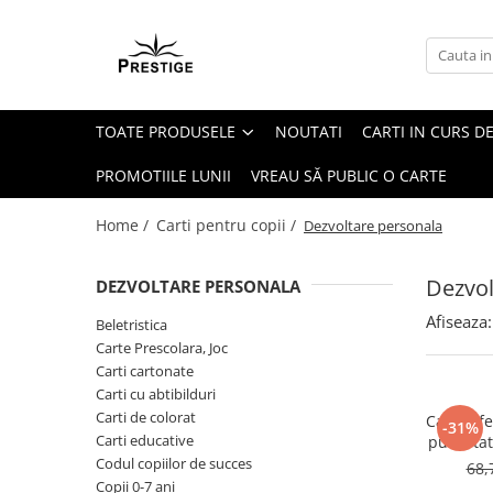
Toate Produsele
Noutati
TOATE PRODUSELE
NOUTATI
CARTI IN CURS DE
Promotii
Pachete Speciale Carti
PROMOTIILE LUNII
VREAU SĂ PUBLIC O CARTE
Spiritualitate - Ezoterism
Home /
Carti pentru copii /
Dezvoltare personala
AngelConnection
Arte Divinatorii
Dezvol
DEZVOLTARE PERSONALA
Astrologie
Afiseaza:
Beletristica
Chiromantie
Carte Prescolara, Joc
Dezvoltare Spirituala
Carti cartonate
Carti cu abtibilduri
KidConnection
Carti de colorat
Cartea fetelor. G
-31%
Minte Corp
Carti educative
pubertate
Codul copiilor de succes
68,
New Illuminati Files
Copii 0-7 ani