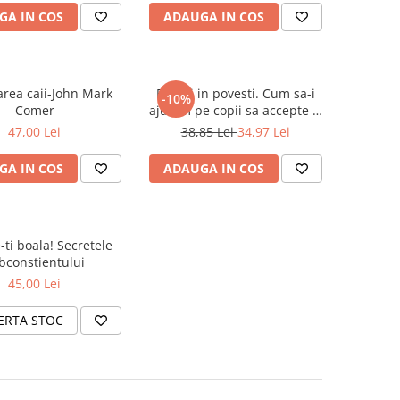
GA IN COS
ADAUGA IN COS
area caii-John Mark
Emotii in povesti. Cum sa-i
-10%
Comer
ajutam pe copii sa accepte si
sa gestioneze propria lor sfera
47,00 Lei
38,85 Lei
34,97 Lei
emotiva
GA IN COS
ADAUGA IN COS
-ti boala! Secretele
bconstientului
45,00 Lei
ERTA STOC