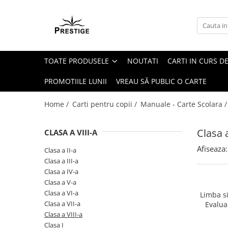
Toate Produsele
Noutati
TOATE PRODUSELE
NOUTATI
CARTI IN CURS DE
Promotii
Pachete Speciale Carti
PROMOTIILE LUNII
VREAU SĂ PUBLIC O CARTE
Spiritualitate - Ezoterism
Home /
Carti pentru copii /
Manuale - Carte Scolara 
AngelConnection
Arte Divinatorii
Clasa a
CLASA A VIII-A
Astrologie
Afiseaza:
Clasa a II-a
Chiromantie
Clasa a III-a
Dezvoltare Spirituala
Clasa a IV-a
Clasa a V-a
KidConnection
Clasa a VI-a
Limba si
Minte Corp
Clasa a VII-a
Evalua
Clasa a VIII-a
New Illuminati Files
Clasa I