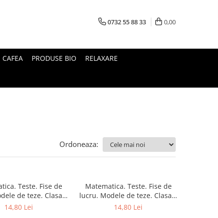
0732 55 88 33
0,00
I CAFEA
PRODUSE BIO
RELAXARE
Ordoneaza:
ica. Teste. Fise de
Matematica. Teste. Fise de
dele de teze. Clasa a
lucru. Modele de teze. Clasa a
III-a. PARTEA I
VIII-a. PARTEA a II-la
14,80 Lei
14,80 Lei