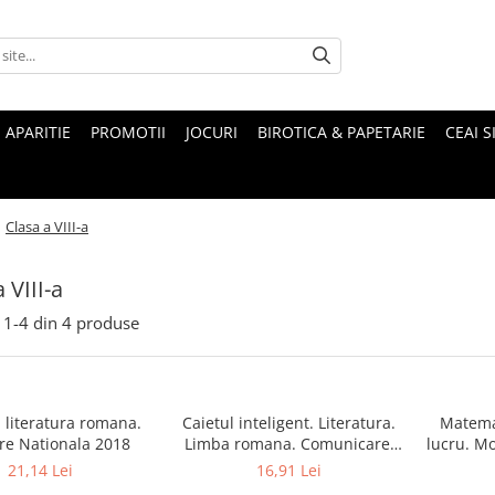
 APARITIE
PROMOTII
JOCURI
BIROTICA & PAPETARIE
CEAI S
/
Clasa a VIII-a
 VIII-a
1-
4
din
4
produse
 literatura romana.
Caietul inteligent. Literatura.
Matemat
re Nationala 2018
Limba romana. Comunicare.
lucru. Mo
Clasa a VIII-a. SEMESTRUL al II-
V
21,14 Lei
16,91 Lei
lea