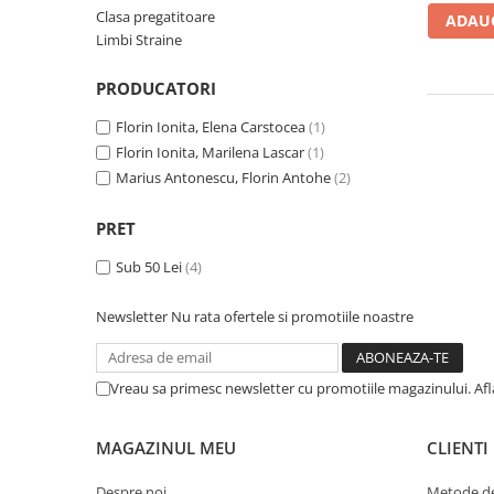
Numerologie
Clasa pregatitoare
ADAUG
Limbi Straine
Paranormal
Parapsihologie
PRODUCATORI
Ramtha
Florin Ionita, Elena Carstocea
(1)
Audiobook
Florin Ionita, Marilena Lascar
(1)
ReConnect
Marius Antonescu, Florin Antohe
(2)
Religie
PRET
Crestinism
Sub 50 Lei
(4)
ScienceConnection
SelfConnect
Newsletter
Nu rata ofertele si promotiile noastre
SelfHealing
Vindecare Spirituala
Vreau sa primesc newsletter cu promotiile magazinului. Af
Sanatate
Diete
MAGAZINUL MEU
CLIENTI
Gastronomik
Despre noi
Metode de