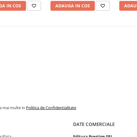
A IN COS
ADAUGA IN COS
ADAU
la mai multe in
Politica de Confidentialitate
DATE COMERCIALE
 Plata
Editura Prestige SRL