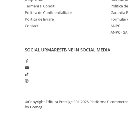
Masaj
Termeni si Conditii
Politica d
MedConnect
Politica de Confidentialitate
Garantia 
Politica de livrare
Formular 
Medicina & Farmacie
Contact
ANPC
Medicina Pentru Toti
ANPC - SA
SealfHealing
Sport
SOCIAL
URMARESTE-NE IN SOCIAL MEDIA
Starea de bine
Terapii Alternative
AudioBook
Beletristica
Biografii, Memorii, Jurnale
Carti erotice
©Copyright Editura Prestige SRL 2026
Platforma E-commerc
by Gomag
Carti pentru Adolescenti, Young
Adult
Crime, Thriller, Mistery