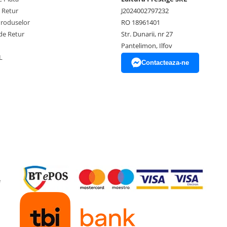
e Retur
J2024002797232
Produselor
RO 18961401
de Retur
Str. Dunarii, nr 27
Pantelimon, Ilfov
L
Contacteaza-ne
e