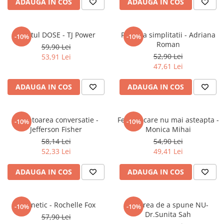
ADAUGA IN COS
ADAUGA IN COS
Elevi de 10 plus
Lecturi Scolare
Efectul DOSE - TJ Power
Puterea simplitatii - Adriana
-10%
-10%
Lumea Copilariei
Roman
59,90 Lei
Ma pregatesc pentru scoala
52,90 Lei
53,91 Lei
47,61 Lei
Manuale - Carte Scolara
Clasa a II-a
ADAUGA IN COS
ADAUGA IN COS
Clasa a III-a
Clasa a IV-a
Urmatoarea conversatie -
Femeia care nu mai asteapta -
-10%
-10%
Clasa a V-a
Jefferson Fisher
Monica Mihai
Clasa a VI-a
58,14 Lei
54,90 Lei
Clasa a VII-a
52,33 Lei
49,41 Lei
Clasa a VIII-a
ADAUGA IN COS
ADAUGA IN COS
Clasa I
Clasa pregatitoare
Limbi Straine
Magnetic - Rochelle Fox
Puterea de a spune NU-
-10%
-10%
Dr.Sunita Sah
Povesti
57,90 Lei