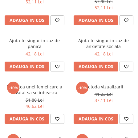
57,90 Lei
52,11 Lei
Povesti ilustrate
52,11 Lei
Povesti - Basme - Legende
ADAUGA IN COS
ADAUGA IN COS
Realitatea Augmentata
Religie pentru copii
Ajuta-te singur in caz de
Ajuta-te singur in caz de
ScienceConnection
panica
anxietate sociala
TP ROLL
42,18 Lei
42,18 Lei
ADAUGA IN COS
ADAUGA IN COS
Povestea unei femei care a
Metoda vizualizarii
-10%
-10%
invatat sa se iubeasca
41,23 Lei
51,80 Lei
37,11 Lei
46,62 Lei
ADAUGA IN COS
ADAUGA IN COS