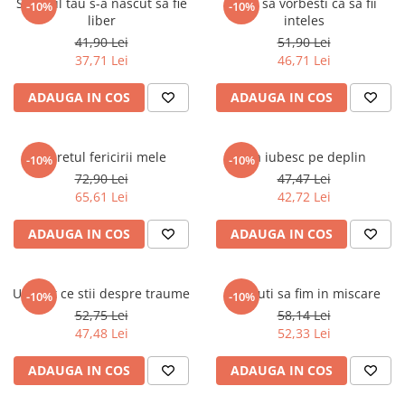
Sufletul tau s-a nascut sa fie
Cum sa vorbesti ca sa fii
-10%
-10%
liber
inteles
41,90 Lei
51,90 Lei
37,71 Lei
46,71 Lei
ADAUGA IN COS
ADAUGA IN COS
Secretul fericirii mele
Ma iubesc pe deplin
-10%
-10%
72,90 Lei
47,47 Lei
65,61 Lei
42,72 Lei
ADAUGA IN COS
ADAUGA IN COS
Uita tot ce stii despre traume
Nascuti sa fim in miscare
-10%
-10%
52,75 Lei
58,14 Lei
47,48 Lei
52,33 Lei
ADAUGA IN COS
ADAUGA IN COS