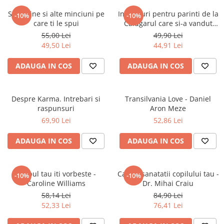
Instrumente de scris
Puzzle-uri
COLOREAZA CU PRIETENII
Audiobook
Sunt bine si alte minciuni pe
Invataturi pentru parinti de la
Instrumente si Truse Geometrie
Senzatii/Thriller
-10%
-10%
De colorat
Puzzle
care ti le spui
Calugarul care si-a vandut
ReConnect
Seturi scolare
Pot desena minunat
SF & Fantasy
Puzzle 3D Lemn
Ferrari-ul
55,00 Lei
49,90 Lei
Religie
Calculator
Sa coloram cu Nicol
49,50 Lei
44,91 Lei
Teatru
Crestinism
Consumabile & Accesorii
Carti educative
Teens Book Club
ADAUGA IN COS
ADAUGA IN COS
ScienceConnection
Codul copiilor de succes
Umor
SelfConnect
Copii 0-7 ani
SelfHealing
Despre Karma. Intrebari si
Transilvania Love - Daniel
Clubul Premiantilor
raspunsuri
Aron Meze
Vindecare Spirituala
Super pitici 2-5 ani
69,90 Lei
52,86 Lei
Culegeri Auxiliare
ADAUGA IN COS
ADAUGA IN COS
Dezvoltare personala
Dictionare
Corpul tau iti vorbeste -
Cartea sanatatii copilului tau -
Enciclopedii
-10%
-10%
Caroline Williams
Dr. Mihai Craiu
Kids Book Club
58,14 Lei
84,90 Lei
52,33 Lei
76,41 Lei
Legende istorice
Literatura Scolara