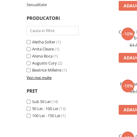
Numerologie
Sexualitate
ADAUG
Paranormal
PRODUCATORI
Parapsihologie
Ramtha
Cea mai 
-10%
b
Audiobook
Aletha Solter
(1)
51,
Anita Cleare
(1)
ReConnect
Atena Boca
(1)
ADAUG
Religie
Augusto Cury
(2)
Crestinism
Beatrice Milletre
(1)
ScienceConnection
Vezi mai multe
Provocar
SelfConnect
-10%
PRET
63,
SelfHealing
Sub 50 Lei
(14)
Vindecare Spirituala
50 Lei - 100 Lei
(13)
ADAUG
Sanatate
100 Lei - 150 Lei
(1)
Diete
Gastronomik
Cum sa c