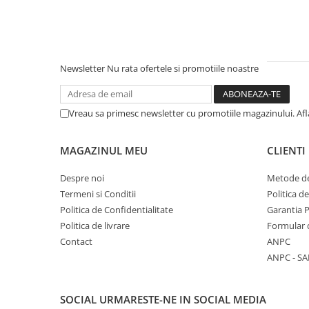
Literatura Romana
Literatura Universala
Poezie
Newsletter
Nu rata ofertele si promotiile noastre
Romane de dragoste, Carti
romantice
Senzatii/Dragoste
Vreau sa primesc newsletter cu promotiile magazinului. Af
Senzatii/Erotic
Senzatii/Suspans
MAGAZINUL MEU
CLIENTI
Senzatii/Thriller
Despre noi
Metode de
SF & Fantasy
Termeni si Conditii
Politica d
Politica de Confidentialitate
Garantia 
Teatru
Politica de livrare
Formular 
Teens Book Club
Contact
ANPC
Umor
ANPC - SA
Birotica & Papetarie
Adezivi si benzi adezive
SOCIAL
URMARESTE-NE IN SOCIAL MEDIA