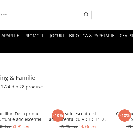
 APARITIE
PROMOTII
JOCURI
BIROTICA & PAPETARIE
CEAI S
ing & Familie
1-
24
din
28
produse
otiilor. De la primul
Preadolescentul si
Copiii c
-10%
-10%
furtunile adolescentei
adolescentul cu ADHD. 11-25
p
ani: ghid practic pentru
90 Lei
53,91 Lei
49,95 Lei
44,96 Lei
49,
parinti