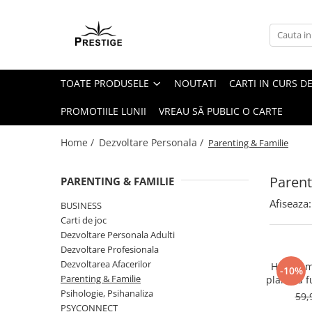
Toate Produsele
Noutati
TOATE PRODUSELE
NOUTATI
CARTI IN CURS DE
Promotii
Pachete Speciale Carti
PROMOTIILE LUNII
VREAU SĂ PUBLIC O CARTE
Spiritualitate - Ezoterism
Home /
Dezvoltare Personala /
Parenting & Familie
AngelConnection
Arte Divinatorii
Parent
PARENTING & FAMILIE
Astrologie
Afiseaza:
BUSINESS
Chiromantie
Carti de joc
Dezvoltare Spirituala
Dezvoltare Personala Adulti
Dezvoltare Profesionala
KidConnection
Dezvoltarea Afacerilor
Harta em
-10%
Minte Corp
Parenting & Familie
plans la 
Psihologie, Psihanaliza
59,
New Illuminati Files
PSYCONNECT