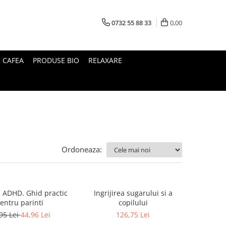
0732 55 88 33
0,00
I CAFEA
PRODUSE BIO
RELAXARE
Ordoneaza:
u ADHD. Ghid practic
Ingrijirea sugarului si a
entru parinti
copilului
95 Lei
44,96 Lei
126,75 Lei