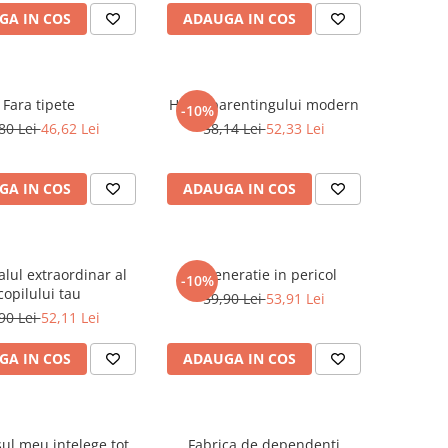
GA IN COS
ADAUGA IN COS
Fara tipete
Harta parentingului modern
-10%
80 Lei
46,62 Lei
58,14 Lei
52,33 Lei
GA IN COS
ADAUGA IN COS
alul extraordinar al
O generatie in pericol
-10%
copilului tau
59,90 Lei
53,91 Lei
90 Lei
52,11 Lei
GA IN COS
ADAUGA IN COS
ul meu intelege tot
Fabrica de dependenti