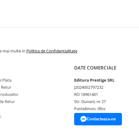
la mai multe in
Politica de Confidentialitate
DATE COMERCIALE
 Plata
Editura Prestige SRL
e Retur
J2024002797232
Produselor
RO 18961401
de Retur
Str. Dunarii, nr 27
Pantelimon, Ilfov
L
Contacteaza-ne