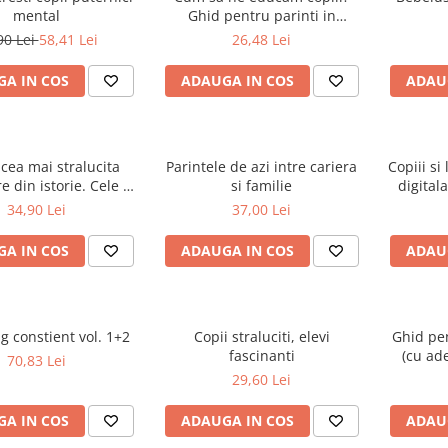
mental
Ghid pentru parinti in
exercitiu
90 Lei
58,41 Lei
26,48 Lei
A IN COS
ADAUGA IN COS
ADAU
cea mai stralucita
Parintele de azi intre cariera
Copiii si
e din istorie. Cele 10
si familie
digital
 pe care le-a folosit
pentru v
34,90 Lei
37,00 Lei
 educatia copilului
copilul
Iisus
menta
A IN COS
ADAUGA IN COS
ADAU
g constient vol. 1+2
Copii straluciti, elevi
Ghid pen
fascinanti
(cu ad
70,83 Lei
29,60 Lei
A IN COS
ADAUGA IN COS
ADAU