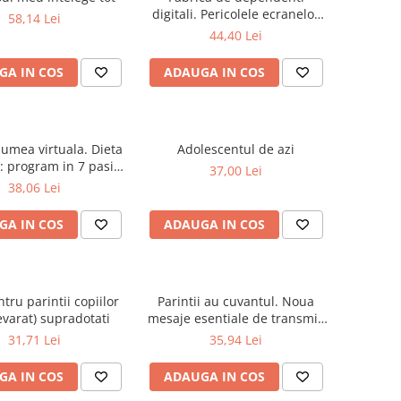
digitali. Pericolele ecranelor
58,14 Lei
pentru copiii nostri
44,40 Lei
GA IN COS
ADAUGA IN COS
 lumea virtuala. Dieta
Adolescentul de azi
a: program in 7 pasi
37,00 Lei
indecarea copilariei
38,06 Lei
ui tau si a sanatatii
le a familiei tale
GA IN COS
ADAUGA IN COS
tru parintii copiilor
Parintii au cuvantul. Noua
evarat) supradotati
mesaje esentiale de transmis
copiilor
31,71 Lei
35,94 Lei
GA IN COS
ADAUGA IN COS