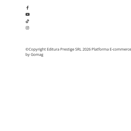
Articole Birotica
Accesorii Arhivare
Calculator
Hartie si Accesorii
Instrumente de scris
Organizare si Arhivare
©Copyright Editura Prestige SRL 2026
Platforma E-commerc
Seturi birotica
by Gomag
Articole scolare
Arta
Caiete si Carnetele scolare
Coperti, Mape, Etichete
Ghiozdane si Penare scolare
Instrumente de scris
Instrumente si Truse Geometrie
Seturi scolare
Calculator
Consumabile & Accesorii