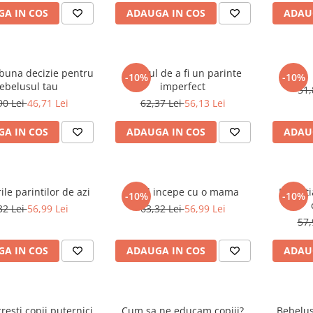
A IN COS
ADAUGA IN COS
ADAU
buna decizie pentru
Curajul de a fi un parinte
-10%
-10%
ebelusul tau
imperfect
51,
90 Lei
46,71 Lei
62,37 Lei
56,13 Lei
A IN COS
ADAUGA IN COS
ADAU
ile parintilor de azi
Totul incepe cu o mama
Potenti
-10%
-10%
32 Lei
56,99 Lei
63,32 Lei
56,99 Lei
57,
A IN COS
ADAUGA IN COS
ADAU
resti copii puternici
Cum sa ne educam copiii?
Bebelus