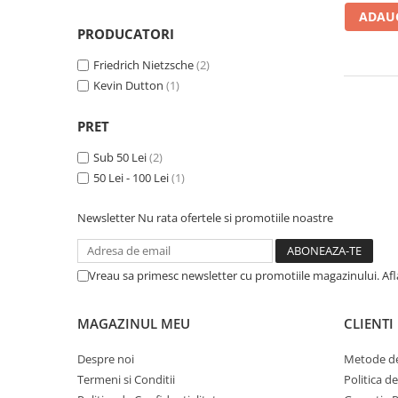
Numerologie
ADAUG
PRODUCATORI
Paranormal
Parapsihologie
Friedrich Nietzsche
(2)
Kevin Dutton
(1)
Ramtha
Audiobook
PRET
ReConnect
Sub 50 Lei
(2)
Religie
50 Lei - 100 Lei
(1)
Crestinism
Newsletter
Nu rata ofertele si promotiile noastre
ScienceConnection
SelfConnect
Vreau sa primesc newsletter cu promotiile magazinului. Af
SelfHealing
Vindecare Spirituala
MAGAZINUL MEU
CLIENTI
Sanatate
Diete
Despre noi
Metode de
Termeni si Conditii
Politica d
Gastronomik