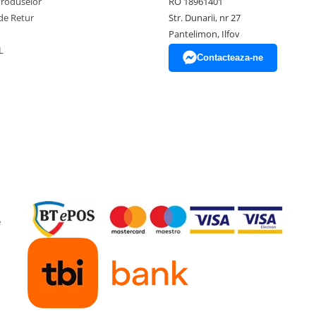
Produselor
RO 18961401
de Retur
Str. Dunarii, nr 27
Pantelimon, Ilfov
L
Contacteaza-ne
e