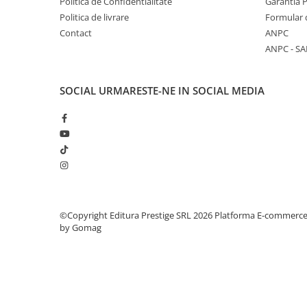
Politica de Confidentialitate
Garantia 
Masaj
Politica de livrare
Formular 
MedConnect
Contact
ANPC
ANPC - SA
Medicina & Farmacie
Medicina Pentru Toti
SOCIAL
URMARESTE-NE IN SOCIAL MEDIA
SealfHealing
Sport
Starea de bine
Terapii Alternative
AudioBook
Beletristica
Biografii, Memorii, Jurnale
©Copyright Editura Prestige SRL 2026
Platforma E-commerc
by Gomag
Carti erotice
Carti pentru Adolescenti, Young
Adult
Crime, Thriller, Mistery