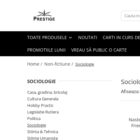
Toate Produsele
Noutati
TOATE PRODUSELE
NOUTATI
CARTI IN CURS DE
Promotii
Pachete Speciale Carti
PROMOTIILE LUNII
VREAU SĂ PUBLIC O CARTE
Spiritualitate - Ezoterism
Home /
Non-fictiune /
Sociologie
AngelConnection
Arte Divinatorii
Sociol
SOCIOLOGIE
Astrologie
Afiseaza:
Casa, gradina, bricolaj
Chiromantie
Cultura Generala
Dezvoltare Spirituala
Hobby Practic
Legislatie Rutiera
KidConnection
Politica
Naste
Minte Corp
Sociologie
Frie
Stiinta & Tehnica
New Illuminati Files
Stiinte Umaniste