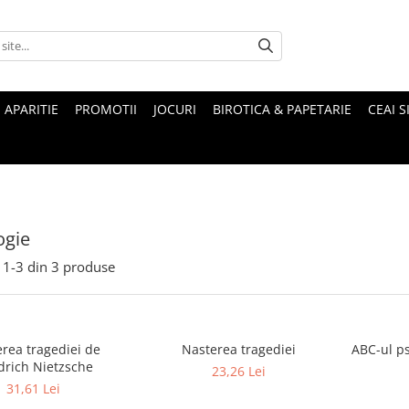
 APARITIE
PROMOTII
JOCURI
BIROTICA & PAPETARIE
CEAI S
ogie
1-
3
din
3
produse
rea tragediei de
Nasterea tragediei
ABC-ul ps
drich Nietzsche
23,26 Lei
31,61 Lei