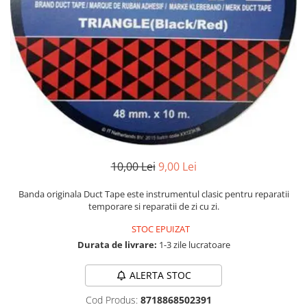
Numerologie
Paranormal
Parapsihologie
Ramtha
Audiobook
ReConnect
Religie
Crestinism
10,00 Lei
9,00 Lei
ScienceConnection
SelfConnect
Banda originala Duct Tape este instrumentul clasic pentru reparatii
temporare si reparatii de zi cu zi.
SelfHealing
STOC EPUIZAT
Vindecare Spirituala
Durata de livrare:
1-3 zile lucratoare
Sanatate
Diete
ALERTA STOC
Gastronomik
Cod Produs:
8718868502391