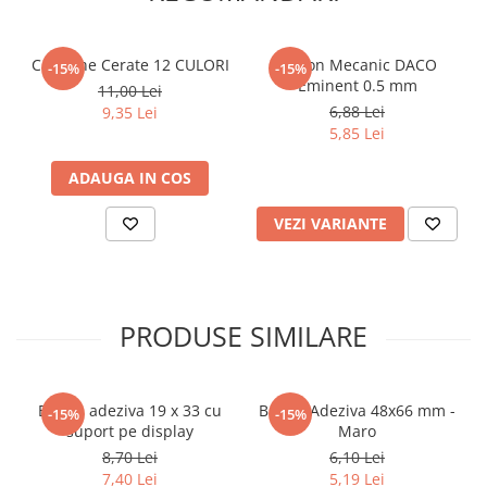
Articole Birotica
Accesorii Arhivare
Creioane Cerate 12 CULORI
Creion Mecanic DACO
-15%
-15%
Calculator
Eminent 0.5 mm
11,00 Lei
Hartie si Accesorii
6,88 Lei
9,35 Lei
Instrumente de scris
5,85 Lei
Organizare si Arhivare
ADAUGA IN COS
Seturi birotica
Articole scolare
VEZI VARIANTE
Arta
Caiete si Carnetele scolare
Coperti, Mape, Etichete
PRODUSE SIMILARE
Ghiozdane si Penare scolare
Instrumente de scris
Instrumente si Truse Geometrie
Banda adeziva 19 x 33 cu
Banda Adeziva 48x66 mm -
-15%
-15%
Seturi scolare
suport pe display
Maro
Calculator
8,70 Lei
6,10 Lei
7,40 Lei
5,19 Lei
Consumabile & Accesorii