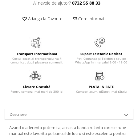
Ai nevoie de ajutor?
0732 55 88 33
Masaj
MedConnect
Adauga la Favorite
Cere informatii
Medicina & Farmacie
Medicina Pentru Toti
SealfHealing
Sport
Transport International
Suport Telefonic Dedicat
Costul exact al transportului va fi
Poți Comanda și Telefonic sau pe
Starea de bine
comunicat după plasarea comenzii.
WhatsApp în Intervalul 9:00 - 18:00
Terapii Alternative
AudioBook
Livrare Gratuită
PLATĂ ÎN RATE
Beletristica
Pentru comenzi mai mari de 300 lei
Cumperi acum, plătești mai târziu
Biografii, Memorii, Jurnale
Carti erotice
Descriere
Carti pentru Adolescenti, Young
Adult
Avand o aderenta puternica, aceasta banda rulanta care se rupe
Crime, Thriller, Mistery
manual este favorita pe bancul de lucru si este excelenta pentru