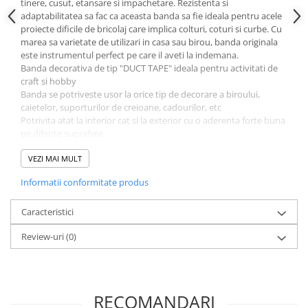
tinere, cusut, etansare si impachetare. Rezistenta si
Literatura Romana
adaptabilitatea sa fac ca aceasta banda sa fie ideala pentru acele
Literatura Universala
proiecte dificile de bricolaj care implica colturi, coturi si curbe. Cu
marea sa varietate de utilizari in casa sau birou, banda originala
Poezie
este instrumentul perfect pe care il aveti la indemana.
Banda decorativa de tip "DUCT TAPE" ideala pentru activitati de
Romane de dragoste, Carti
craft si hobby
romantice
Banda se potriveste usor la orice tip de decorare a biroului,
Senzatii/Dragoste
caietelor, suporturilor de creioane, cadourilor, etc
Potrivita atat la interior cat si la exterior cu o aderenta forte buna
Senzatii/Erotic
pe diferite suprafete
Suport panzat, banda impermeabila, rezistenta
Senzatii/Suspans
Este recomandat sa se taie cu foarfeca
VEZI MAI MULT
Senzatii/Thriller
Poti repara orice !
Informatii conformitate produs
SF & Fantasy
Teatru
Caracteristici
Teens Book Club
Review-uri
(0)
Umor
Birotica & Papetarie
Adezivi si benzi adezive
RECOMANDARI