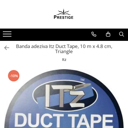
Toate Produsele
Noutati
Promotii
Pachete Speciale Carti
Banda adeziva Itz Duct Tape, 10 m x 4.8 cm,
Triangle
Spiritualitate - Ezoterism
Itz
AngelConnection
Arte Divinatorii
-10%
Astrologie
Chiromantie
Dezvoltare Spirituala
KidConnection
Minte Corp
New Illuminati Files