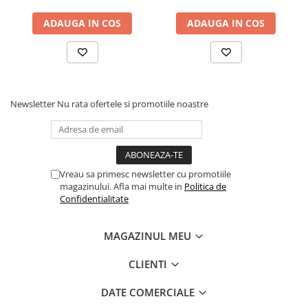
Cadouri
ADAUGA IN COS
ADAUGA IN COS
Carti in dar
Carti pentru copii
Beletristica
Literatura Romana
Newsletter
Nu rata ofertele si promotiile noastre
Literatura Universala
Poezie
SF & Fantasy
Carte Prescolara, Joc
Vreau sa primesc newsletter cu promotiile
Carti cartonate
magazinului. Afla mai multe in
Politica de
Confidentialitate
Descopera lumea
Descopera si invata
MAGAZINUL MEU
Din ograda
Povesti pe roti
CLIENTI
Primele notiuni
DATE COMERCIALE
Carti de colorat