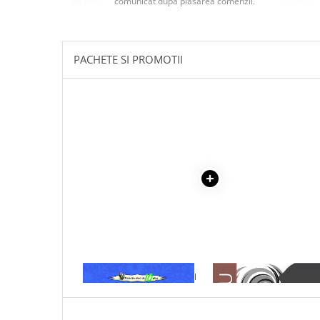
comunicat după plasarea comenzii.
Masaj
MedConnect
Medicina & Farmacie
PACHETE SI PROMOTII
Medicina Pentru Toti
SealfHealing
Sport
Starea de bine
Terapii Alternative
AudioBook
Beletristica
Biografii, Memorii, Jurnale
Carti erotice
Carti pentru Adolescenti, Young
1 x MARA - IOAN SLAVICI
1 x ADAM SI EVA
Adult
Crime, Thriller, Mistery