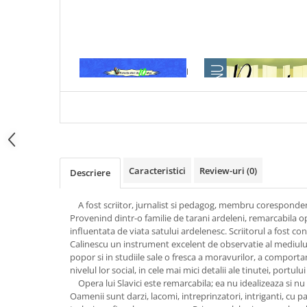
Articole Birotica
Accesorii Arhivare
Calculator
Hartie si Accesorii
1 x MARA - IOAN SLAVICI
1 x RECREATIA MARE
Instrumente de scris
Organizare si Arhivare
Seturi birotica
Articole scolare
Arta
Caracteristici
Review-uri
(0)
Descriere
Caiete si Carnetele scolare
Coperti, Mape, Etichete
A fost scriitor, jurnalist si pedagog, membru corespond
Ghiozdane si Penare scolare
Provenind dintr-o familie de tarani ardeleni, remarcabila ope
Instrumente de scris
influentata de viata satului ardelenesc. Scriitorul a fost co
Calinescu un instrument excelent de observatie al mediului 
Instrumente si Truse Geometrie
popor si in studiile sale o fresca a moravurilor, a comport
Seturi scolare
nivelul lor social, in cele mai mici detalii ale tinutei, portului
Calculator
Opera lui Slavici este remarcabila; ea nu idealizeaza si nu 
Oamenii sunt darzi, lacomi, intreprinzatori, intriganti, cu pa
Consumabile & Accesorii