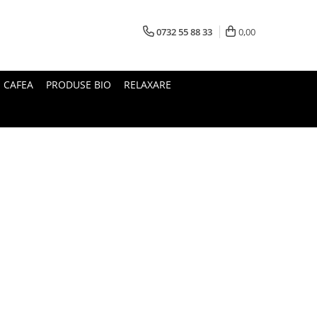
0732 55 88 33
0,00
I CAFEA
PRODUSE BIO
RELAXARE