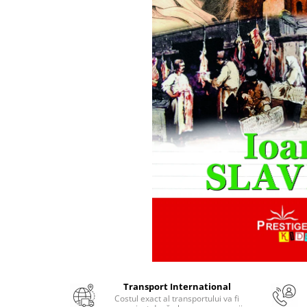
Numerologie
Paranormal
Parapsihologie
Ramtha
Audiobook
ReConnect
Religie
Crestinism
ScienceConnection
SelfConnect
SelfHealing
Vindecare Spirituala
Sanatate
Diete
Transport International
Gastronomik
Costul exact al transportului va fi