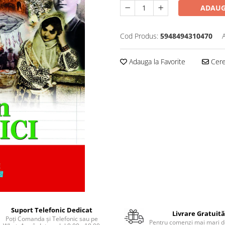
ADAUG
Cod Produs:
5948494310470
Adauga la Favorite
Cere 
Suport Telefonic Dedicat
Livrare Gratuită
Poți Comanda și Telefonic sau pe
Pentru comenzi mai mari de