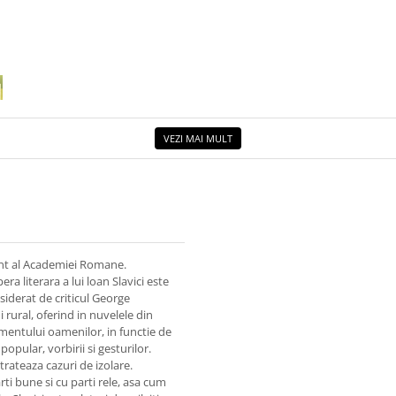
VEZI MAI MULT
ent al Academiei Romane.
ra literara a lui loan Slavici este
nsiderat de criticul George
rural, oferind in nuvelele din
amentului oamenilor, in functie de
 popular, vorbirii si gesturilor.
trateaza cazuri de izolare.
rti bune si cu parti rele, asa cum