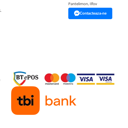
Pantelimon, Ilfov
L
Contacteaza-ne
e