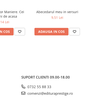
or Maniere. Cei
Abecedarul meu in versuri
Dictionar E
-19%
ni de acasa
9,51 Lei
52,0
,14 Lei
N COS
ADAUGA IN COS
ADAUG
SUPORT CLIENTI
09.00-18.00
0732 55 88 33
comenzi@edituraprestige.ro