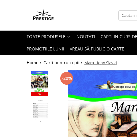
Toate Produsele
Noutati
TOATE PRODUSELE
NOUTATI
CARTI IN CURS DE
Promotii
Pachete Speciale Carti
PROMOTIILE LUNII
VREAU SĂ PUBLIC O CARTE
Spiritualitate - Ezoterism
Home /
Carti pentru copii /
Mara - Ioan Slavici
AngelConnection
Arte Divinatorii
-20%
Astrologie
Chiromantie
Dezvoltare Spirituala
KidConnection
Minte Corp
New Illuminati Files