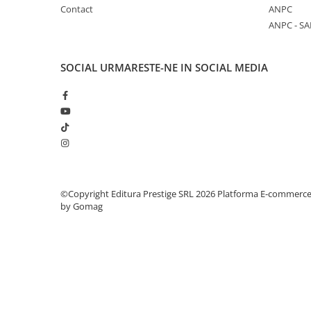
Contact
ANPC
Elevi de 10 plus
ANPC - SA
Lecturi Scolare
Lumea Copilariei
SOCIAL
URMARESTE-NE IN SOCIAL MEDIA
Ma pregatesc pentru scoala
Manuale - Carte Scolara
Clasa a II-a
Clasa a III-a
Clasa a IV-a
Clasa a V-a
©Copyright Editura Prestige SRL 2026
Platforma E-commerc
Clasa a VI-a
by Gomag
Clasa a VII-a
Clasa a VIII-a
Clasa I
Clasa pregatitoare
Limbi Straine
Povesti