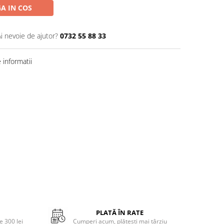
A IN COS
Ai nevoie de ajutor?
0732 55 88 33
informatii
PLATĂ ÎN RATE
 300 lei
Cumperi acum, plătești mai târziu