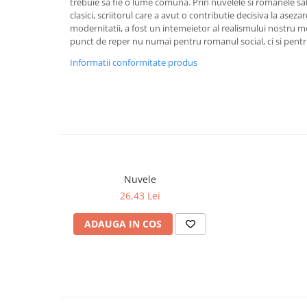
trebuie sa fie o lume comuna. Prin nuvelele si romanele sale, 
clasici, scriitorul care a avut o contributie decisiva la aseza
Cadouri
modernitatii, a fost un intemeietor al realismului nostru 
Carti in dar
punct de reper nu numai pentru romanul social, ci si pentr
Carti pentru copii
Informatii conformitate produs
Beletristica
Literatura Romana
Literatura Universala
Poezie
SF & Fantasy
Carte Prescolara, Joc
Nuvele
Carti cartonate
26,43 Lei
Descopera lumea
Descopera si invata
ADAUGA IN COS
Din ograda
Povesti pe roti
Primele notiuni
Carti de colorat