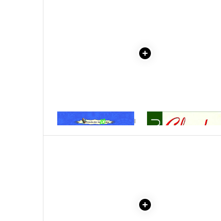
Literatura Romana
Literatura Universala
Poezie
Romane de dragoste, Carti
romantice
Senzatii/Dragoste
Senzatii/Erotic
Senzatii/Suspans
1 x MARA - IOAN SLAVICI
1 x CIULEANDRA
Senzatii/Thriller
SF & Fantasy
Teatru
Teens Book Club
Umor
Birotica & Papetarie
Adezivi si benzi adezive