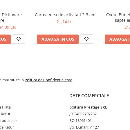
l Dictionare
Cartea mea de activitati 2-3 ani
Codul Bunel
are
sapte a
21,14 Lei
84,39 Lei
21
COS
ADAUGA IN COS
ADAUGA I
la mai multe in
Politica de Confidentialitate
DATE COMERCIALE
 Plata
Editura Prestige SRL
e Retur
J2024002797232
Produselor
RO 18961401
de Retur
Str. Dunarii, nr 27