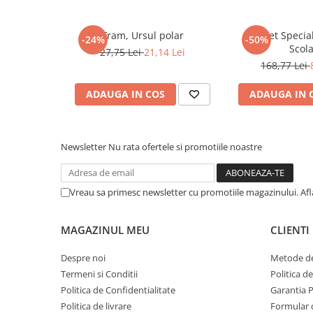
COLOREAZA CU PRIETENII
De colorat
Fram, Ursul polar
Pachet Specia
-24%
-50%
Pot desena minunat
Scol
27,75 Lei
21,14 Lei
Sa coloram cu Nicol
168,77 Lei
Carti educative
ADAUGA IN COS
ADAUGA IN 
Codul copiilor de succes
Copii 0-7 ani
Clubul Premiantilor
Newsletter
Nu rata ofertele si promotiile noastre
Super pitici 2-5 ani
Culegeri Auxiliare
Vreau sa primesc newsletter cu promotiile magazinului. Af
Dezvoltare personala
Dictionare
MAGAZINUL MEU
CLIENTI
Enciclopedii
Despre noi
Metode de
Kids Book Club
Termeni si Conditii
Politica d
Politica de Confidentialitate
Garantia 
Legende istorice
Politica de livrare
Formular 
Literatura Scolara