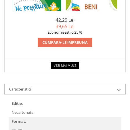
1 x NE PREGATIM PENTRU
1 x BENI CASTORASUL -
COLOREAZA CU PRIETENII
SCRIS CU ANA SI MATEI
VALORI MORALE: O POVESTE
De colorat
DESPRE OBSESIE
Pot desena minunat
42,29 Lei
39,65 Lei
Sa coloram cu Nicol
Economisesti 6,25 %
Carti educative
CUMPARA-LE IMPREUNA
Codul copiilor de succes
Copii 0-7 ani
Clubul Premiantilor
VEZI MAI MULT
Super pitici 2-5 ani
Culegeri Auxiliare
Dezvoltare personala
Caracteristici
Dictionare
Enciclopedii
Editie:
Kids Book Club
Necartonata
Legende istorice
Format:
Literatura Scolara