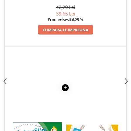
POVESTE DESPRE NARCISISM
Articole Birotica
42,29 Lei
Accesorii Arhivare
39,65 Lei
Calculator
Economisesti 6,25 %
Hartie si Accesorii
CUMPARA-LE IMPREUNA
Instrumente de scris
Organizare si Arhivare
Seturi birotica
Articole scolare
Arta
Caiete si Carnetele scolare
Coperti, Mape, Etichete
Ghiozdane si Penare scolare
Instrumente de scris
Instrumente si Truse Geometrie
Seturi scolare
Calculator
1 x NE PREGATIM PENTRU
1 x VIVI, VEVERITA CU
Consumabile & Accesorii