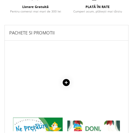
Literatura Romana
Livrare Gratuită
PLATĂ ÎN RATE
Literatura Universala
Pentru comenzi mai mari de 300 lei
Cumperi acum, plătești mai târziu
Poezie
Romane de dragoste, Carti
PACHETE SI PROMOTII
romantice
Senzatii/Dragoste
Senzatii/Erotic
Senzatii/Suspans
Senzatii/Thriller
SF & Fantasy
Teatru
Teens Book Club
Umor
Birotica & Papetarie
1 x NE PREGATIM PENTRU
1 x DONI, MISTRETUL DE
Adezivi si benzi adezive
SCRIS CU ANA SI MATEI
SAVANA - VALORI MORALE: O