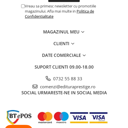
Dezvoltarea Afacerilor
Vreau sa primesc newsletter cu promotiile
magazinului. Afla mai multe in
Politica de
Parenting & Familie
Confidentialitate
Psihologie, Psihanaliza
MAGAZINUL MEU
PSYCONNECT
Sexualitate
CLIENTI
Istorie
DATE COMERCIALE
Istorie & Filosofie
Istorii Secrete
SUPORT CLIENTI
09.00-18.00
Mituri si Legende
0732 55 88 33
Tot Adevarul
comenzi@edituraprestige.ro
SOCIAL
URMARESTE-NE IN SOCIAL MEDIA
Jocuri
Casute de papusi si mobilier
Creativitate
Educative
BrainBox