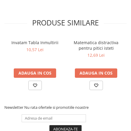
Povesti ilustrate
Povesti - Basme - Legende
PRODUSE SIMILARE
Realitatea Augmentata
Religie pentru copii
ScienceConnection
Invatam Tabla Inmultirii
Matematica distractiva
pentru pitici isteti
TP ROLL
10,57 Lei
12,69 Lei
Ceai si Cafea
Cafea
ADAUGA IN COS
ADAUGA IN COS
Cafea terapeutica
Ceai
Dezvoltare Personala
BUSINESS
Newsletter
Nu rata ofertele si promotiile noastre
Carti de joc
Dezvoltare Personala Adulti
Dezvoltare Profesionala