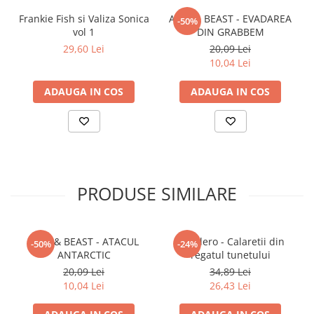
Frankie Fish si Valiza Sonica
AXEL & BEAST - EVADAREA
-50%
vol 1
DIN GRABBEM
29,60 Lei
20,09 Lei
10,04 Lei
ADAUGA IN COS
ADAUGA IN COS
PRODUSE SIMILARE
AXEL & BEAST - ATACUL
Paladero - Calaretii din
-50%
-24%
ANTARCTIC
regatul tunetului
20,09 Lei
34,89 Lei
10,04 Lei
26,43 Lei