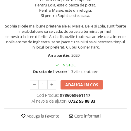
Pentru Lola, este o panza de pictat.
Elevi de 10 plus
Pentru Maisie, este un refugiu.
Lecturi Scolare
Si pentru Sophia, este acasa.
Lumea Copilariei
Sophia si cele mai bune prietene ale ei, Maisie, Belle si Lola, sunt foarte
nerabdatoare sa se vada, dupa ce au terminat primul
Ma pregatesc pentru scoala
semestru la licee diferite. Au la dispozitie toate vacantele ca sa incerce
Manuale - Carte Scolara
noile arome de inghetata, sa se joace cu cainii si sa-si petreaca timpul
in locul lor preferat, Clubul Corner Park.
Clasa a II-a
An aparitie:
2020
Clasa a III-a
Clasa a IV-a
IN STOC
Durata de livrare:
1-3 zile lucratoare
Clasa a V-a
Clasa a VI-a
ADAUGA IN COS
Clasa a VII-a
Cod Produs:
9786069651117
Clasa a VIII-a
Ai nevoie de ajutor?
0732 55 88 33
Clasa I
Clasa pregatitoare
Adauga la Favorite
Cere informatii
Limbi Straine
Povesti