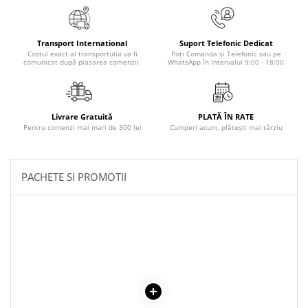
Povesti ilustrate
Povesti - Basme - Legende
Transport International
Suport Telefonic Dedicat
Realitatea Augmentata
Costul exact al transportului va fi
Poți Comanda și Telefonic sau pe
comunicat după plasarea comenzii.
WhatsApp în Intervalul 9:00 - 18:00
Religie pentru copii
ScienceConnection
TP ROLL
Livrare Gratuită
PLATĂ ÎN RATE
Pentru comenzi mai mari de 300 lei
Cumperi acum, plătești mai târziu
PACHETE SI PROMOTII